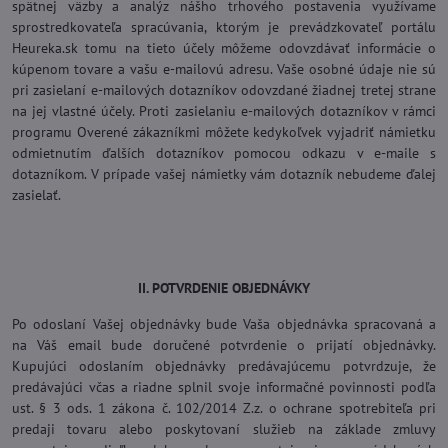
spätnej väzby a analýz nášho trhového postavenia využívame
sprostredkovateľa spracúvania, ktorým je prevádzkovateľ portálu
Heureka.sk tomu na tieto účely môžeme odovzdávať informácie o
kúpenom tovare a vašu e-mailovú adresu. Vaše osobné údaje nie sú
pri zasielaní e-mailových dotazníkov odovzdané žiadnej tretej strane
na jej vlastné účely. Proti zasielaniu e-mailových dotazníkov v rámci
programu Overené zákazníkmi môžete kedykoľvek vyjadriť námietku
odmietnutím ďalších dotazníkov pomocou odkazu v e-maile s
dotazníkom. V prípade vašej námietky vám dotazník nebudeme ďalej
zasielať.
II. POTVRDENIE OBJEDNÁVKY
Po odoslaní Vašej objednávky bude Vaša objednávka spracovaná a
na Váš email bude doručené potvrdenie o prijatí objednávky.
Kupujúci odoslaním objednávky predávajúcemu potvrdzuje, že
predávajúci včas a riadne splnil svoje informačné povinnosti podľa
ust. § 3 ods. 1 zákona č. 102/2014 Z.z. o ochrane spotrebiteľa pri
predaji tovaru alebo poskytovaní služieb na základe zmluvy