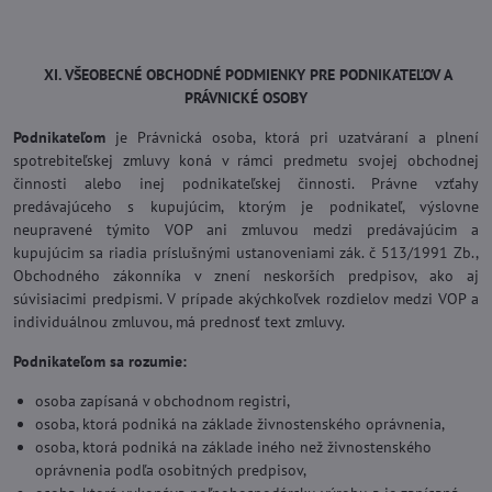
XI. VŠEOBECNÉ OBCHODNÉ PODMIENKY PRE PODNIKATEĽOV A
PRÁVNICKÉ OSOBY
Podnikateľom
je Právnická osoba, ktorá pri uzatváraní a plnení
spotrebiteľskej zmluvy koná v rámci predmetu svojej obchodnej
činnosti alebo inej podnikateľskej činnosti. Právne vzťahy
predávajúceho s kupujúcim, ktorým je podnikateľ, výslovne
neupravené týmito VOP ani zmluvou medzi predávajúcim a
kupujúcim sa riadia príslušnými ustanoveniami zák. č 513/1991 Zb.,
Obchodného zákonníka v znení neskorších predpisov, ako aj
súvisiacimi predpismi. V prípade akýchkoľvek rozdielov medzi VOP a
individuálnou zmluvou, má prednosť text zmluvy.
Podnikateľom sa rozumie:
osoba zapísaná v obchodnom registri,
osoba, ktorá podniká na základe živnostenského oprávnenia,
osoba, ktorá podniká na základe iného než živnostenského
oprávnenia podľa osobitných predpisov,