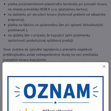
platba prostredníctvom platobného terminálu pri prevzatí tovaru
na mieste prevádzky NEBEX s.r.o. (platobnou kartou),
na dobierku pri doručení tovaru (hotovosť preberá od zákazníka
prepravca),
platba na faktúru so splatnosťou (len pri splnení dohodnutých
podmienok ),
na splátky (len v prípade, že kupujúci splní podmienky
spoločnosti poskytujúcej splátkový predaj).
Tovar zostáva do úplného zaplatenia a prevzatia majetkom
predávajúceho, avšak nebezpečenstvo škody na veci prechádza
prevzatím tovaru kupujúcim.
VIII. ODSTÚPENIE OD ZMLUVY - VRÁTENIE TOVARU
Kupujúci je oprávnený aj bez uvedenia dôvodu odstúpiť od zmluvy
do 14 dní odo dňa prevzatia tovaru. Kupujúci má právo v rámci tejto
lehoty tovar rozbaliť a odskúšať obdobným spôsobom ako je
obvyklé pri nákupe v klasickom „kamennom" obchode. Odskúšať však
neznamená začať tovar používať a následne ho vrátiť predávajúcemu.