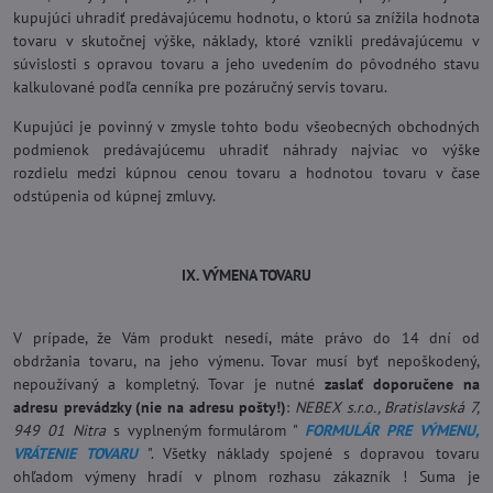
kupujúci uhradiť predávajúcemu hodnotu, o ktorú sa znížila hodnota
tovaru v skutočnej výške, náklady, ktoré vznikli predávajúcemu v
súvislosti s opravou tovaru a jeho uvedením do pôvodného stavu
kalkulované podľa cenníka pre pozáručný servis tovaru.
Kupujúci je povinný v zmysle tohto bodu všeobecných obchodných
podmienok predávajúcemu uhradiť náhrady najviac vo výške
rozdielu medzi kúpnou cenou tovaru a hodnotou tovaru v čase
odstúpenia od kúpnej zmluvy.
IX. VÝMENA TOVARU
V prípade, že Vám produkt nesedí, máte právo do 14 dní od
obdržania tovaru, na jeho výmenu. Tovar musí byť nepoškodený,
nepoužívaný a kompletný. Tovar je nutné
zaslať doporučene na
adresu prevádzky (nie na adresu pošty!)
:
NEBEX s.r.o., Bratislavská 7,
949 01 Nitra
s vyplneným formulárom "
FORMULÁR PRE VÝMENU,
VRÁTENIE TOVARU
". Všetky náklady spojené s dopravou tovaru
ohľadom výmeny hradí v plnom rozhasu zákazník ! Suma je