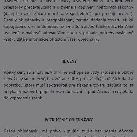
uzavretej na diaľku alebo zmluvy uzavretej mimo prevádzkových
priestorov predávajúceho a o zmene a doplnení niektorých zákonov
(ďalej len ako "Zákon o ochrane spotrebiteľa pri predaji tovaru").
Detaily objednávky a predpokladaný termín dodania tovaru až ku
kupujúcemu s vami dohodneme e-mailom alebo telefonicky. Na Vami
uvedenú e-mailovú adresu Vám budú v prípade potreby zasielané
všetky ďalšie informácie ohľadom Vašej objednávky.
III. CENY
Všetky ceny sú zmluvné. V on-line e-shope sú vždy aktuálne a platné
ceny. Ceny sú konečné, tzn. vrátane DPH, príp. všetkých ďalších daní a
poplatkov, ktoré musí spotrebiteľ pre získanie tovaru zaplatiť, to sa
netýka prípadných poplatkov za dopravné a pod. Akciové ceny platia
do vypredania zásob.
IV. ZRUŠENIE OBJEDNÁVKY
Každú objednávku má právo kupujúci zrušiť bez udania dôvodu