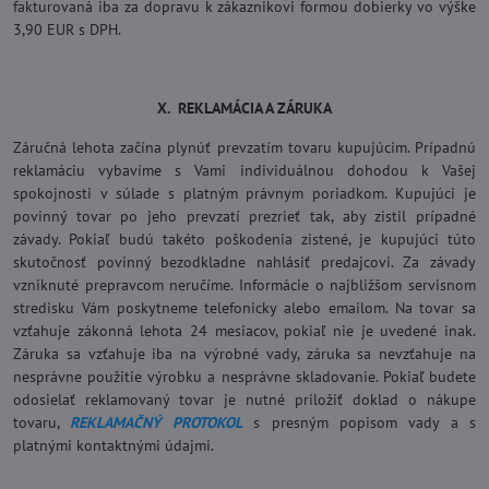
fakturovaná iba za dopravu k zákaznikovi formou dobierky vo výške
3,90 EUR s DPH.
X. REKLAMÁCIA A ZÁRUKA
Záručná lehota začína plynúť prevzatím tovaru kupujúcim. Prípadnú
reklamáciu vybavíme s Vami individuálnou dohodou k Vašej
spokojnosti v súlade s platným právnym poriadkom. Kupujúci je
povinný tovar po jeho prevzatí prezrieť tak, aby zistil prípadné
závady. Pokiaľ budú takéto poškodenia zistené, je kupujúci túto
skutočnosť povinný bezodkladne nahlásiť predajcovi. Za závady
vzniknuté prepravcom neručíme. Informácie o najbližšom servisnom
stredisku Vám poskytneme telefonicky alebo emailom. Na tovar sa
vzťahuje zákonná lehota 24 mesiacov, pokiaľ nie je uvedené inak.
Záruka sa vzťahuje iba na výrobné vady, záruka sa nevzťahuje na
nesprávne použitie výrobku a nesprávne skladovanie. Pokiaľ budete
odosielať reklamovaný tovar je nutné priložiť doklad o nákupe
tovaru,
REKLAMAČNÝ PROTOKOL
s presným popisom vady a s
platnými kontaktnými údajmi.