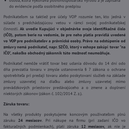
osoba, ktorá vykonáva poľnohospodársku výrobu a je zapísaná
do evidencie podľa osobitného predpisu
Podnikateľom sa taktiež pre účely VOP rozumie ten, kto jedná v
súlade s predchádzajúcou vetou v rámci svojej podnikateľskej
činnosti.
Ak uvedie Kupujúci v objednávke svoje identifikačné číslo
(IČO), potom berie na vedomie, že pre neho platia pravidlá uvedené
vo VOP pre podnikateľov a právnické osoby. Právo na odstúpenie od
zmluvy nemá podnikateľ, napr. SZČO, ktorý v eshope zakúpi tovar "na
IČO", nakoľko obchodný zákonník túto možnosť neumožňuje.
Podnikateľ nemôže vrátiť tovar bez udania dôvodu do 14 dní odo
dňa prevzatia tovaru v zmysle ustanovenia § 7 zákona o ochrane
spotrebiteľa pri predaji tovaru alebo poskytovaní služieb na základe
zmluvy uzavretej na diaľku alebo zmluvy uzavretej mimo
prevádzkových priestorov predávajúceho a o zmene a doplnení
niektorých zákonov (zákon č. 102/2014 Z. z.).
Záruka tovaru:
Na všetky produkty poskytujeme koncovým používateľom plnú
záruku
24 mesiacov
. Pri nákupe na firmu (pri zadaní IČO vo
fakturačných podmienkach), platí záruka
12 mesiacov,
ak nie je