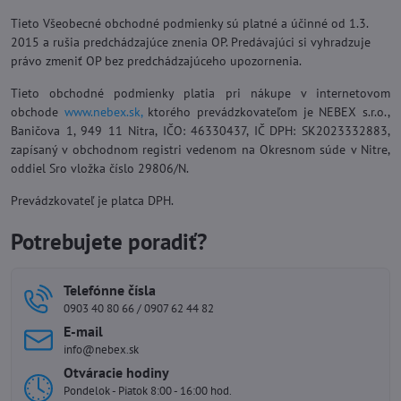
Tieto Všeobecné obchodné podmienky sú platné a účinné od 1.3.
2015 a rušia predchádzajúce znenia OP. Predávajúci si vyhradzuje
právo zmeniť OP bez predchádzajúceho upozornenia.
Tieto obchodné podmienky platia pri nákupe v internetovom
obchode
www.nebex.sk,
ktorého prevádzkovateľom je NEBEX s.r.o.,
Baničova 1, 949 11 Nitra, IČO: 46330437, IČ DPH: SK2023332883,
zapísaný v obchodnom registri vedenom na Okresnom súde v Nitre,
oddiel Sro vložka číslo 29806/N.
Prevádzkovateľ je platca DPH.
Potrebujete poradiť?
Telefónne čísla
0903 40 80 66 / 0907 62 44 82
E-mail
info@nebex.sk
Otváracie hodiny
Pondelok - Piatok 8:00 - 16:00 hod.