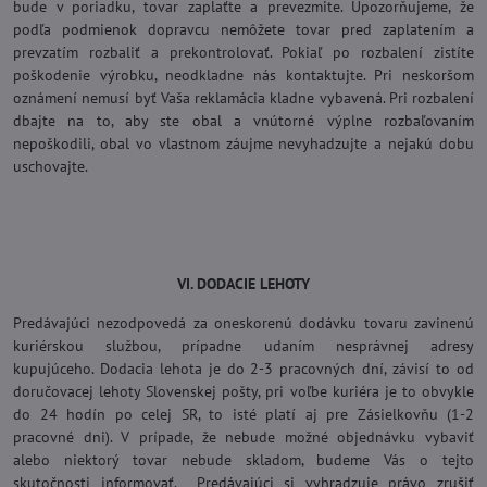
bude v poriadku, tovar zaplaťte a prevezmite. Upozorňujeme, že
podľa podmienok dopravcu nemôžete tovar pred zaplatením a
prevzatím rozbaliť a prekontrolovať. Pokiaľ po rozbalení zistíte
poškodenie výrobku, neodkladne nás kontaktujte. Pri neskoršom
oznámení nemusí byť Vaša reklamácia kladne vybavená. Pri rozbalení
dbajte na to, aby ste obal a vnútorné výplne rozbaľovaním
nepoškodili, obal vo vlastnom záujme nevyhadzujte a nejakú dobu
uschovajte.
VI. DODACIE LEHOTY
Predávajúci nezodpovedá za oneskorenú dodávku tovaru zavinenú
kuriérskou službou, prípadne udaním nesprávnej adresy
kupujúceho. Dodacia lehota je do 2-3 pracovných dní, závisí to od
doručovacej lehoty Slovenskej pošty, pri voľbe kuriéra je to obvykle
do 24 hodín po celej SR, to isté platí aj pre Zásielkovňu (1-2
pracovné dni). V prípade, že nebude možné objednávku vybaviť
alebo niektorý tovar nebude skladom, budeme Vás o tejto
skutočnosti informovať. Predávajúci si vyhradzuje právo zrušiť