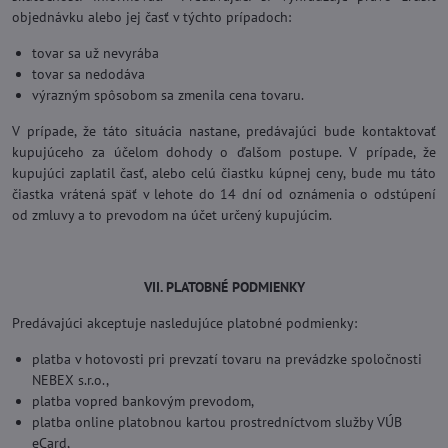
objednávku alebo jej časť v týchto prípadoch:
tovar sa už nevyrába
tovar sa nedodáva
výrazným spôsobom sa zmenila cena tovaru.
V prípade, že táto situácia nastane, predávajúci bude kontaktovať
kupujúceho za účelom dohody o ďalšom postupe. V prípade, že
kupujúci zaplatil časť, alebo celú čiastku kúpnej ceny, bude mu táto
čiastka vrátená späť v lehote do 14 dní od oznámenia o odstúpení
od zmluvy a to prevodom na účet určený kupujúcim.
VII. PLATOBNÉ PODMIENKY
Predávajúci akceptuje nasledujúce platobné podmienky:
platba v hotovosti pri prevzatí tovaru na prevádzke spoločnosti
NEBEX s.r.o.,
platba vopred bankovým prevodom,
platba online platobnou kartou prostredníctvom služby VÚB
eCard,