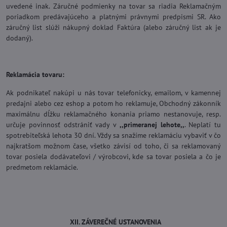
uvedené inak. Záručné podmienky na tovar sa riadia Reklamačným
poriadkom predávajúceho a platnými právnymi predpismi SR. Ako
záručný list slúži nákupný doklad Faktúra (alebo záručný list ak je
dodaný).
Reklamácia tovaru:
Ak podnikateľ nakúpi u nás tovar telefonicky, emailom, v kamennej
predajni alebo cez eshop a potom ho reklamuje, Obchodný zákonník
maximálnu dĺžku reklamačného konania priamo nestanovuje, resp.
určuje povinnosť odstrániť vady v
,,primeranej lehote,,
. Neplatí tu
spotrebiteľská lehota 30 dní. Vždy sa snažíme reklamáciu vybaviť v čo
najkratšom možnom čase, všetko závisí od toho, či sa reklamovaný
tovar posiela dodávateľovi / výrobcovi, kde sa tovar posiela a čo je
predmetom reklamácie.
XII. ZÁVEREČNÉ USTANOVENIA