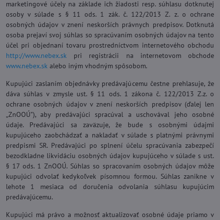
marketingové účely na základe ich žiadosti resp. súhlasu dotknutej
osoby v súlade s § 11 ods. 1 zák. č. 122/2013 Z. z. o ochrane
osobných údajov v znení neskorších právnych predpisov. Dotknutá
osoba prejaví svoj súhlas so spracúvaním osobných údajov na tento
účel pri objednaní tovaru prostredníctvom internetového obchodu
http://www.nebex.sk
pri registrácii na internetovom obchode
www.nebex.sk
alebo iným vhodným spôsobom.
Kupujúci zaslaním objednávky predávajúcemu čestne prehlasuje, že
dáva súhlas v zmysle ust. § 11 ods. 1 zákona č. 122/2013 Z.z. o
ochrane osobných údajov v znení neskorších predpisov (ďalej len
„ZnOOÚ"), aby predávajúci spracúval a uschovával jeho osobné
údaje. Predávajúci sa zaväzuje, že bude s osobnými údajmi
kupujúceho zaobchádzať a nakladať v súlade s platnými právnymi
predpismi SR. Predávajúci po splnení účelu spracúvania zabezpečí
bezodkladne likvidáciu osobných údajov kupujúceho v súlade s ust.
§ 17 ods. 1 ZnOOÚ. Súhlas so spracovaním osobných údajov môže
kupujúci odvolať kedykoľvek písomnou formou. Súhlas zanikne v
lehote 1 mesiaca od doručenia odvolania súhlasu kupujúcim
predávajúcemu.
Kupujúci má právo a možnosť aktualizovať osobné údaje priamo v