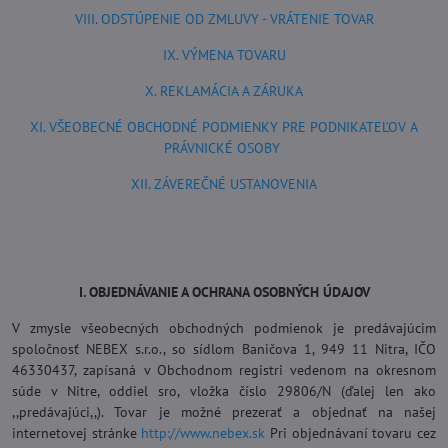
VIII. ODSTÚPENIE OD ZMLUVY - VRÁTENIE TOVAR
IX. VÝMENA TOVARU
X. REKLAMÁCIA A ZÁRUKA
XI. VŠEOBECNÉ OBCHODNÉ PODMIENKY PRE PODNIKATEĽOV A
PRÁVNICKÉ OSOBY
XII. ZÁVEREČNÉ USTANOVENIA
I. OBJEDNÁVANIE A OCHRANA OSOBNÝCH ÚDAJOV
V zmysle všeobecných obchodných podmienok je predávajúcim
spoločnosť NEBEX s.r.o., so sídlom Baničova 1, 949 11 Nitra, IČO
46330437, zapísaná v Obchodnom registri vedenom na okresnom
súde v Nitre, oddiel sro, vložka číslo 29806/N (ďalej len ako
,,predávajúci,,). Tovar je možné prezerať a objednať na našej
internetovej stránke
http://www.nebex.sk
Pri objednávaní tovaru cez