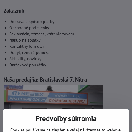
Zákazník
Doprava a spôsob platby
Obchodné podmienky
Reklamácia, výmena, vrátenie tovaru
Nákup na splátky
Kontaktný formulár
Dopyt, cenová ponuka
Aktuality, novinky
Darčekové poukážky
Naša predajňa:
Bratislavská 7, Nitra
Predvoľby súkromia
Cookies používame na zlepšenie vašej návštevy tejto webovej