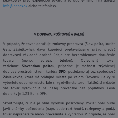
kedykoľvek pred expedíciou tovaru a to buď e-mailom na adresu
info@nebex.sk
alebo telefonicky.
V. DOPRAVA, POŠTOVNÉ A BALNÉ
V prípade, že tovar doručuje zmluvný prepravca (Slov. pošta, kuriér
Geis, Zásielkovňa), dáva kupujúci predávajúcemu právo predať
dopravcovi základné osobné údaje pre bezpróblemové doručenie
tovaru (meno, adresa, telefón). Objednaný tovar
zasielame
Slovenskou poštou
, prípadne je možnosť zrýchlenej
dopravy prostredníctvom kuriéra
DPD,
posielame aj cez spoločnosť
Zásielkovňa
, ktorá má výdajné miesta po celom Slovensku a vy si
vyberiete odberné miesto, kde si vyzdvihnete tovar. Taktiež si môžete
Váš tovar vyzdvihnúť na našej prevádzke bez poplatkov. Cena
dobierky je 1,23 Eur s DPH.
Skontrolujte, či nie je obal výrobku poškodený. Pokiaľ obal bude
javiť známky poškodenia (napr. bude roztrhnutý, rozlepený a pod.),
tovar nepreberajte alebo prevezmite s výhradou. V prípade, že obal