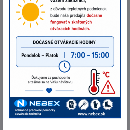
Kupujúci môže uplatniť právo na odstúpenie od zmluvy u
predávajúceho v listinnej podobe alebo emailom na adrese
info@nebex.sk
spôsobom nevzbudzujúcim pochybnosti, že došlo k
odstúpeniu od zmluvy. Ak sa takto rozhodnete, zašlite nám spolu s
tovarom Vami podpísané písomné prehlásenie o odstúpení od
zmluvy s uvedením Vášho mena a priezviska, Vašej adresy, čísla
objednávky, dátumu objednania a čísla účtu pre finančné
vysporiadanie.
Tovar pošlite spolu s dokladom o kúpe najneskôr do 14 dní od dňa
odstúpenia zmluvy späť
poštou doporučene na adresu prevádzky
(nie na adresu pošty!)
:
NEBEX s.r.o., Bratislavská 7, 949 01 Nitra
,
prípadne odovzdajte tovar priamo na predajni. Kupujúci je
odstúpením od zmluvy povinný doručiť predávajúcemu tovar
kompletný vrátane kompletnej dokumentácie, nepoškodený, v
originálnom obale a nepoužívaný. Zásielky na dobierku predávajúci
nepreberá. Po platnom odstúpení od zmluvy predávajúci vráti
kupujúcemu všetky platby, ktoré kupujúci preukázateľne uhradil v
súvislosti s uzavretím kúpnej zmluvy, najmä kúpnu cenu. Predávajúci
však nie je povinný uhradiť kupujúcemu dodatočné náklady, ak si
kupujúci zvolil iný spôsob doručenia, ako je najlacnejší bežný spôsob
doručenia ponúkaný predávajúcim. Dodatočnými nákladmi sa