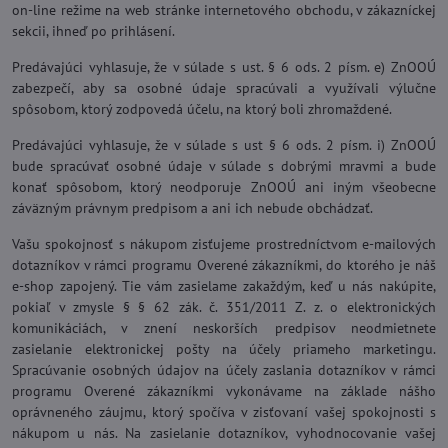
on-line režime na web stránke internetového obchodu, v zákazníckej
sekcii, ihneď po prihlásení.
Predávajúci vyhlasuje, že v súlade s ust. § 6 ods. 2 písm. e) ZnOOÚ
zabezpečí, aby sa osobné údaje spracúvali a využívali výlučne
spôsobom, ktorý zodpovedá účelu, na ktorý boli zhromaždené.
Predávajúci vyhlasuje, že v súlade s ust § 6 ods. 2 písm. i) ZnOOÚ
bude spracúvať osobné údaje v súlade s dobrými mravmi a bude
konať spôsobom, ktorý neodporuje ZnOOÚ ani iným všeobecne
záväzným právnym predpisom a ani ich nebude obchádzať.
Vašu spokojnosť s nákupom zisťujeme prostredníctvom e-mailových
dotazníkov v rámci programu Overené zákazníkmi, do ktorého je náš
e-shop zapojený. Tie vám zasielame zakaždým, keď u nás nakúpite,
pokiaľ v zmysle § § 62 zák. č. 351/2011 Z. z. o elektronických
komunikáciách, v znení neskorších predpisov neodmietnete
zasielanie elektronickej pošty na účely priameho marketingu.
Spracúvanie osobných údajov na účely zaslania dotazníkov v rámci
programu Overené zákazníkmi vykonávame na základe nášho
oprávneného záujmu, ktorý spočíva v zisťovaní vašej spokojnosti s
nákupom u nás. Na zasielanie dotazníkov, vyhodnocovanie vašej