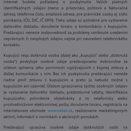
internet budete požiadaný o poskytnutie Vašich platných
identifikačných údajov (meno a priezvisko, poštová a fakturačná
adresa, telefónne číslo, emailová adresa, pre právnické osoby aj sídlo
ponikania, IČO, DIČ, IČ DPH). Tieto údaje sú potrebné pre vystavenie
daňového dokladu, doručenie tovaru a komunikáciu s kupujúcim.
Predávajúci nenesie zodpovednosť za problémy vzniknuté uvedením
neprávnych či neúplných údajov, najmä pri neuvedení telefonického
kontaktu.
Kupujúci resp. dotknutá osoba (ďalej ako „kupujúci" alebo „dotknutá
osoba") poskytuje osobné údaje predávajúcemu dobrovoľne za
účelom splnenia jeho povinností vyplývajúcich z kúpnej zmluvy a
ďalšej komunikácie s ním. Bez ich poskytnutia predávajúci nemôže
riadne plniť zmluvu s kupujúcim a preto ju nebude možné s
kupujúcim ani uzavrieť. Účelom spracúvania týchto osobných údajov
je vystavenie daňového dokladu, predzmluvné vzťahy, identifikácia
kupujúceho, potvrdenie objednávky a to telefonicky alebo
prostredníctvom elektronickej pošty, doručenie tovaru, registrácia na
internetovom obchode
www.nebex.sk
, realizovanie marketingových
aktivít, informácii o novinkách a akciových ponukách.
Predávajúci spracúva osobné údaje dotknutých osôb na