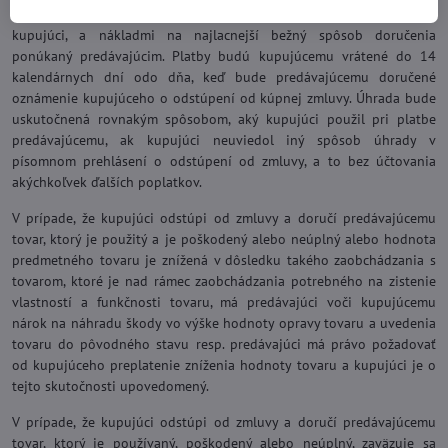
rozumie rozdiel medzi nákladmi na doručenie, ktoré si zvolil
kupujúci, a nákladmi na najlacnejší bežný spôsob doručenia
ponúkaný predávajúcim. Platby budú kupujúcemu vrátené do 14
kalendárnych dní odo dňa, keď bude predávajúcemu doručené
oznámenie kupujúceho o odstúpení od kúpnej zmluvy. Úhrada bude
uskutočnená rovnakým spôsobom, aký kupujúci použil pri platbe
predávajúcemu, ak kupujúci neuviedol iný spôsob úhrady v
písomnom prehlásení o odstúpení od zmluvy, a to bez účtovania
akýchkoľvek ďalších poplatkov.
V prípade, že kupujúci odstúpi od zmluvy a doručí predávajúcemu
tovar, ktorý je použitý a je poškodený alebo neúplný alebo hodnota
predmetného tovaru je znížená v dôsledku takého zaobchádzania s
tovarom, ktoré je nad rámec zaobchádzania potrebného na zistenie
vlastností a funkčnosti tovaru, má predávajúci voči kupujúcemu
nárok na náhradu škody vo výške hodnoty opravy tovaru a uvedenia
tovaru do pôvodného stavu resp. predávajúci má právo požadovať
od kupujúceho preplatenie zníženia hodnoty tovaru a kupujúci je o
tejto skutočnosti upovedomený.
V prípade, že kupujúci odstúpi od zmluvy a doručí predávajúcemu
tovar, ktorý je používaný, poškodený alebo neúplný, zaväzuje sa