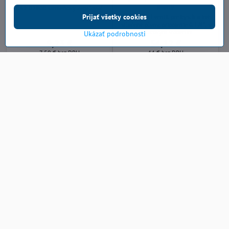
plyny
052.02900 strmeňový zapaľovač
Prijať všetky cookies
Rozbočovací ventil pre kyslík a iné
stlačené plyny, pripojenie G 1/4“, s
hadicovým šróbením
Ukázať podrobnosti
9,23 €
54,12 €
7,50 €
bez DPH
44 €
bez DPH
Do košíka
Do košíka
Rozbočovací ventil pre
Nahrievací nástavec Messer
horľavé plyny Messer
STARLET Z-A
Rozbočovací ventil pre horľavé
Nástavec pre bodové nahrievanie a
plyny, pripojenie G 3/8LH“, s
rovnanie plameňom.
hadicovým šróbením