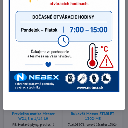
G 3/8“ LH – 2 x DN 9 horľavý
W21,8 x 1/14 RH
plyn
O2, Argon, inertné plyny, prevlečná
matica pre telo šróbenia
Obojstranné pripojný adaptér na
redukčného ventilu na pripojenie k
prepojenie dvoch hadíc, horľavý
plyn. fľaši alebo zväzku.
plyn
12,30 €
5,90 €
10 €
bez DPH
4,80 €
bez DPH
Do košíka
Do košíka
Prevlečná matica Messer
Rukoväť Messer STARLET
W21,8 x 1/14 LH
1302-ME
PB, Horľavé plyny, prevlečná
716.05978 rukoväť Starlet 1302-