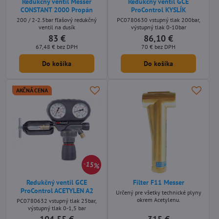
Redukčný ventil Messer
Redukčný ventil GCE
CONSTANT 2000 Propán
ProControl KYSLÍK
200 / 2-2.5bar fľašový redukčný
PC0780630 vstupný tlak 200bar,
ventil na dusík
výstupný tlak 0-10bar
83 €
86,10 €
67,48 €
bez DPH
70 €
bez DPH
Do košíka
Do košíka
AKČNÁ CENA
15%
Redukčný ventil GCE
Filter F11 Messer
ProControl ACETYLEN A2
Určený pre všetky technické plyny
okrem Acetylenu.
PC0780632 vstupný tlak 25bar,
výstupný tlak 0-1,5 bar