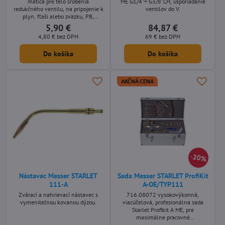
matica pre telo šróbenia
ME G1/4"+ G3/8"LH, usporiadanie
redukčného ventilu, na pripojenie k
ventilov do V.
plyn. fľaši alebo zväzku, PB,
Horľavé plyny
5,90 €
84,87 €
4,80 €
bez DPH
69 €
bez DPH
Do košíka
Do košíka
AKČNÁ CENA
20%
Nástavec Messer STARLET
Sada Messer STARLET ProfiKit
111-A
A-OE/TYP111
Zvárací a nahrievací nástavec s
716.08072 vysokovýkonná,
vymeniteľnou kovanou dýzou.
viacúčelová, profesionálna sada
Starlet Profikit A ME, pre
maximálne pracovné
nasadenie.Rezanie, letovanie,