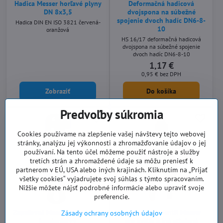
Hadica Messer horľavé plyny
Deformačná hadicová
DN 8x3,5
dvojspona na súbežné
spojenie dvoch hadíc DN6-8-
Hadica DIN EN ISO 3821 červená-
10
oranžová
HS 16/17 deformačná hadicová
dvojspona na súbežné spojenie
dvoch hadíc DN6-8-10
1,17 €
0,95 €
bez DPH
Zobraziť
Do košíka
Predvoľby súkromia
Cookies používame na zlepšenie vašej návštevy tejto webovej
stránky, analýzu jej výkonnosti a zhromažďovanie údajov o jej
používaní. Na tento účel môžeme použiť nástroje a služby
tretích strán a zhromaždené údaje sa môžu preniesť k
partnerom v EÚ, USA alebo iných krajinách. Kliknutím na „Prijať
všetky cookies“ vyjadrujete svoj súhlas s týmto spracovaním.
Nižšie môžete nájsť podrobné informácie alebo upraviť svoje
preferencie.
Zapaľovač Messer ZUNDHEXE
Rozbočovací ventil Messer
Zásady ochrany osobných údajov
kamienkovy
pre kyslík a iné stlačené