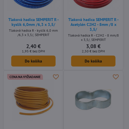
Tlaková hadica SEMPERIT R -
Tlaková hadica SEMPERIT R -
kyslík 6,0mm /6,3 x 3,5/
Acetylén C2H2 - 8mm /8 x
3,5/
Tlaková hadica R - kyslík 6,0 mm
/6,3 x 3,5/, SEMPERIT
Tlaková hadica R - C2H2 - 8 mm/8
x 3,5/, SEMPERIT
2,40 €
3,08 €
1,95 €
bez DPH
2,50 €
bez DPH
Do košíka
Do košíka
CENA NA VYŽIADANIE