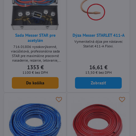
Sada Messer STAR pre
Dýza Messer STARLET 411-A
acetylén
Vymeniteľná dýza pre nástavec
Starlet 411-A Flexi.
716.01806 vysokovýkonné,
viacúčelová, profesionálna sada
STAR pre maximálne pracovné
nasadenie, rezanie, letovanie,
zváranie, rovnanie a nahrievanie do
1353 €
16,61 €
náročných prevádzkových
1100 €
bez DPH
13,50 €
bez DPH
podmienok.
Do košíka
Zobraziť