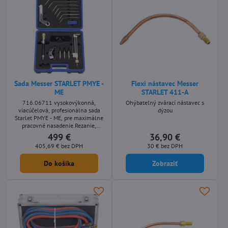
Sada Messer STARLET PMYE -
Flexi nástavec Messer
ME
STARLET 411-A
716.06711 vysokovýkonná,
Ohýbateľný zvárací nástavec s
viacúčelová, profesionálna sada
dýzou
Starlet PMYE - ME, pre maximálne
pracovné nasadenie.Rezanie,
letovanie, zváranie, rovnanie a
499 €
36,90 €
nahrievanie.
405,69 €
bez DPH
30 €
bez DPH
Do košíka
Zobraziť