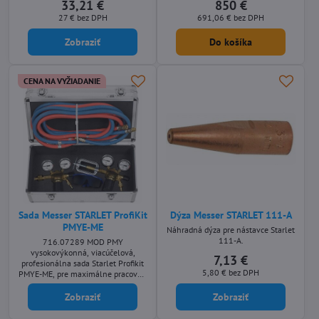
33,21 €
850 €
zváranie, rovnanie, bodové a plošné
27 €
bez DPH
691,06 €
bez DPH
nahrievanie.
Zobraziť
Do košíka
CENA NA VYŽIADANIE
Sada Messer STARLET ProfiKit
Dýza Messer STARLET 111-A
PMYE-ME
Náhradná dýza pre nástavce Starlet
111-A.
716.07289 MOD PMY
vysokovýkonná, viacúčelová,
7,13 €
profesionálna sada Starlet Profikit
5,80 €
bez DPH
PMYE-ME, pre maximálne pracovné
nasadenie.Rezanie, letovanie,
zváranie, rovnanie, bodové a plošné
Zobraziť
Zobraziť
nahrievanie.