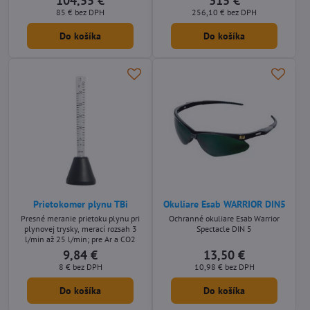
104,55 €
315 €
85 €
bez DPH
256,10 €
bez DPH
Do košíka
Do košíka
Prietokomer plynu TBi
Okuliare Esab WARRIOR DIN5
Presné meranie prietoku plynu pri
Ochranné okuliare Esab Warrior
plynovej trysky, merací rozsah 3
Spectacle DIN 5
l/min až 25 l/min; pre Ar a CO2
9,84 €
13,50 €
8 €
bez DPH
10,98 €
bez DPH
Do košíka
Do košíka