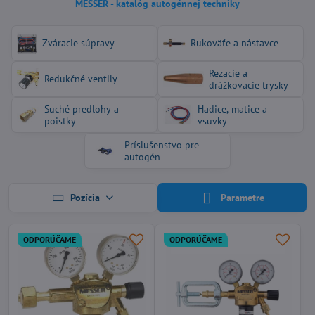
MESSER - katalóg autogénnej techniky
Zváracie súpravy
Rukoväťe a nástavce
Rezacie a
Redukčné ventily
drážkovacie trysky
Suché predlohy a
Hadice, matice a
poistky
vsuvky
Príslušenstvo pre
autogén
Pozícia
Parametre
ODPORÚČAME
ODPORÚČAME