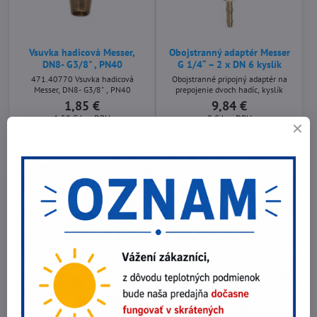
Vsuvka hadicová Messer,
Obojstranný adaptér Messer
DN8- G3/8" , PN40
G 1/4“ – 2 x DN 6 kyslík
471.40770 Vsuvka hadicová
Obojstranné pripojný adaptér na
Messer, DN8- G3/8" , PN40
prepojenie dvoch hadíc, kyslík
1,85 €
9,84 €
1,50 €
bez DPH
8 €
bez DPH
Do košíka
Do košíka
Obojstranný adaptér Messer
Prevlečná matica Messer