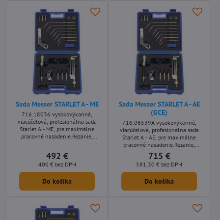
Sada Messer STARLET A - ME
Sada Messer STARLET A - AE
(GCE)
716.18036 vysokovýkonná,
viacúčelová, profesionálna sada
716.06539A vysokovýkonné,
Starlet A - ME, pre maximálne
viacúčelová, profesionálna sada
pracovné nasadenie.Rezanie,
Starlet A - AE, pre maximálne
letovanie, zváranie, rovnanie a
pracovné nasadenie.Rezanie,
nahrievanie.
letovanie, zváranie, rovnanie a
492 €
715 €
nahrievanie.
400 €
bez DPH
581,30 €
bez DPH
Do košíka
Do košíka