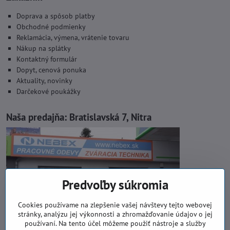
Doprava a spôsob platby
Obchodné podmienky
Reklamácia, výmena, vrátenie tovaru
Nákup na splátky
Kontaktný formulár
Dopyt, cenová ponuka
Aktuality, novinky
Darčekové poukážky
Naša predajňa:
Bratislavská 7, Nitra
Predvoľby súkromia
Cookies používame na zlepšenie vašej návštevy tejto webovej
stránky, analýzu jej výkonnosti a zhromažďovanie údajov o jej
používaní. Na tento účel môžeme použiť nástroje a služby