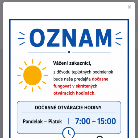
NEBEX s.r.o.
O spoločnosti
Kontakt
Fakturačné údaje
Fotogaléria
POZRI NA ZĽAVY !