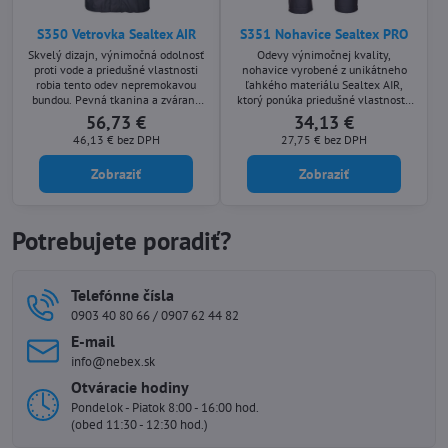
S350 Vetrovka Sealtex AIR
S351 Nohavice Sealtex PRO
Skvelý dizajn, výnimočná odolnosť
Odevy výnimočnej kvality,
proti vode a priedušné vlastnosti
nohavice vyrobené z unikátneho
robia tento odev nepremokavou
ľahkého materiálu Sealtex AIR,
bundou. Pevná tkanina a zvárané
ktorý ponúka priedušné vlastnosti,
švy sú kombinované s veľkorysým
nepremokavosť a vetru vzdornú
56,73 €
34,13 €
strihom pre pohodlie pri nosení.
ochranu.
46,13 €
bez DPH
27,75 €
bez DPH
Zobraziť
Zobraziť
Potrebujete poradiť?
Telefónne čísla
0903 40 80 66 / 0907 62 44 82
E-mail
info@nebex.sk
Otváracie hodiny
Pondelok - Piatok 8:00 - 16:00 hod.
(obed 11:30 - 12:30 hod.)