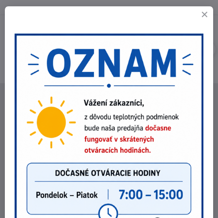
NEBEX s.r.o.
O spoločnosti
Kontakt
Fakturačné údaje
Fotogaléria
POZRI NA ZĽAVY !