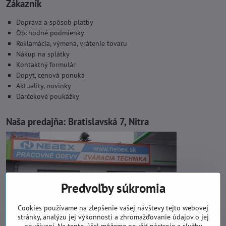
Zákazník
Doprava a spôsob platby
Obchodné podmienky
Reklamácia, výmena, vrátenie tovaru
Nákup na splátky
Kontaktný formulár
Dopyt, cenová ponuka
Aktuality, novinky
Darčekové poukážky
Naša predajňa:
Bratislavská 7, Nitra
Predvoľby súkromia
Cookies používame na zlepšenie vašej návštevy tejto webovej
stránky, analýzu jej výkonnosti a zhromažďovanie údajov o jej