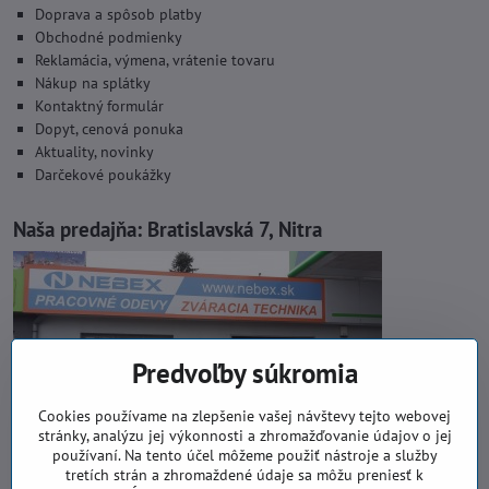
Doprava a spôsob platby
Obchodné podmienky
Reklamácia, výmena, vrátenie tovaru
Nákup na splátky
Kontaktný formulár
Dopyt, cenová ponuka
Aktuality, novinky
Darčekové poukážky
Naša predajňa:
Bratislavská 7, Nitra
Predvoľby súkromia
Cookies používame na zlepšenie vašej návštevy tejto webovej
stránky, analýzu jej výkonnosti a zhromažďovanie údajov o jej
používaní. Na tento účel môžeme použiť nástroje a služby
tretích strán a zhromaždené údaje sa môžu preniesť k