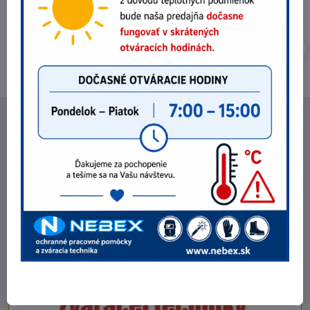
NEBEX s.r.o.
O spoločnosti
Kontakt
Fakturačné údaje
Fotogaléria
POZRI NA ZĽAVY !