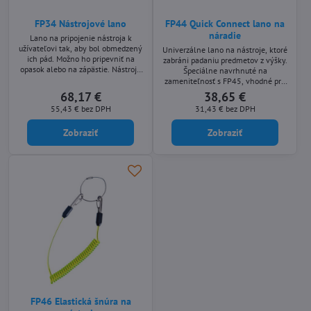
FP34 Nástrojové lano
FP44 Quick Connect lano na
náradie
Lano na pripojenie nástroja k
užívateľovi tak, aby bol obmedzený
Univerzálne lano na nástroje, ktoré
ich pád. Možno ho pripevniť na
zabráni padaniu predmetov z výšky.
opasok alebo na zápästie. Nástroje
Špeciálne navrhnuté na
sú upevnené pomocou
zameniteľnosť s FP45, vhodné pre
uťahovacieho klipu alebo malou
rýchlu a jednoduchú výmenu
68,17 €
38,65 €
karabínkou. Bezpečná pracovná
viacerých nástrojov. Bezpečné
55,43 €
bez DPH
31,43 €
bez DPH
váha 9kg.
pracovné zaťaženie 2.5 kg
Zobraziť
Zobraziť
FP46 Elastická šnúra na