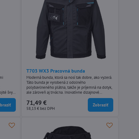
T703 WX3 Pracovná bunda
mi
Moderná bunda, ktorá sa nosí tak dobre, ako vyzerá.
a
Táto bunda je vyrobená z odolného
z
polybavlneného plátna, takže je príjemná na dotyk,
ité švy a
ale zároveň aj trvácna. Inovatívne dizajnové
funkcie, ako napríklad strečové obloženie,
71,49 €
okého
poskytujú vynikajúci komfort a flexibilitu v
braziť
Zobraziť
víc pre
kľúčových oblastiach pohybu. Medzi ďalšie kľúčové
58,13 €
bez DPH
cie a
funkcie patria komponenty bez obsahu kovu,
.
predohnuté rukávy, dlhšia zadná...