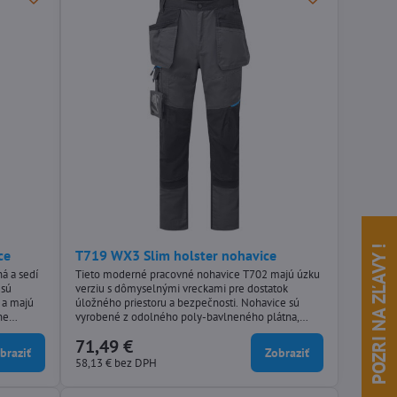
POZRI NA ZĽAVY !
ce
T719 WX3 Slim holster nohavice
á a sedí
Tieto moderné pracovné nohavice T702 majú úzku
 sú
verziu s dômyselnými vreckami pre dostatok
 a majú
úložného priestoru a bezpečnosti. Nohavice sú
vne
vyrobené z odolného poly-bavlneného plátna,
majú trojité švy a množstvo praktických funkcií
71,49 €
lexibilitu
vrátane dvojúrovňových vreciek na kolenách,
braziť
Zobraziť
šie
vysokého zadného pásu a nastaviteľného lemu
58,13 €
bez DPH
s s bočnou
nohavíc pre väčšie pohodlie. Inovatívne dizajnové
funkcie a strečové obloženie,...