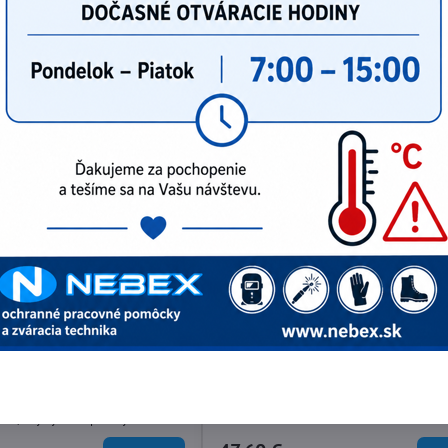
emyselné nohavice na
T747 WX3 Priemyselne pracie no
Inovatívne nohavice navrhnuté tak, aby vyd
priemyselné pranie. Navrhnuté tak, aby v
poskytli maximálny výkon a pohodlie s na
čný strih so štýlovým dizajnom.
odolnou poly-bavlnenou tkaninou.
ého poly-bavlneného plátna a
tak, aby vydržali priemyselné
Medzi kľúčové vlastnosti patrí