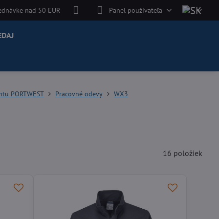
jednávke nad 50 EUR
Panel používateľa
EDAJ
entu PORTWEST
Pracovné odevy
WX3
16
položiek