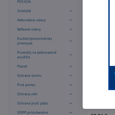
POČASIA
Svietidlá
Neformálne odevy
Reflexné odevy
Kuchári/potravinársky
priemysel
Produkty na jednorazové
použitie
Planet
Ochrana sluchu
T746 WX3 Pri
Prvá pomoc
traky
Ochrana nôh
Tieto moderné priemyselné nohavice na traky
kombinujú výnimo
Ochrana proti pádu
Vyrobené z odoln
lemov navrhnuté 
pranie a sušenie. 
OOPP príslušenstvo