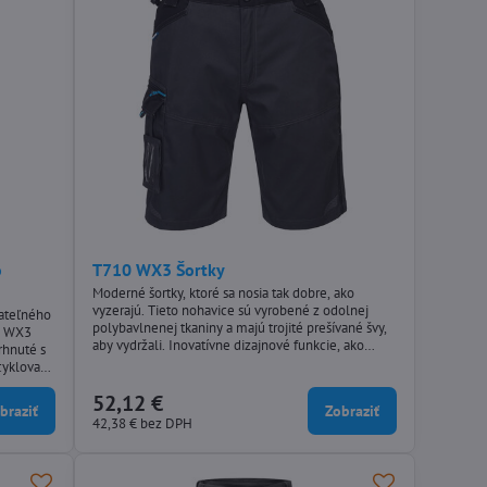
o
T710 WX3 Šortky
Moderné šortky, ktoré sa nosia tak dobre, ako
vyzerajú. Tieto nohavice sú vyrobené z odolnej
žateľného
polybavlnenej tkaniny a majú trojité prešívané švy,
c WX3
aby vydržali. Inovatívne dizajnové funkcie, ako
rhnuté s
napríklad strečové obloženie, poskytujú vynikajúci
cyklovaný
komfort a flexibilitu v kľúčových oblastiach pohybu.
skytuje
Medzi ďalšie praktické vlastnosti patrí vysoký zadný
52,12 €
braziť
Zobraziť
pás s bočnou elastickou úpravou a viacero...
42,38 €
bez DPH