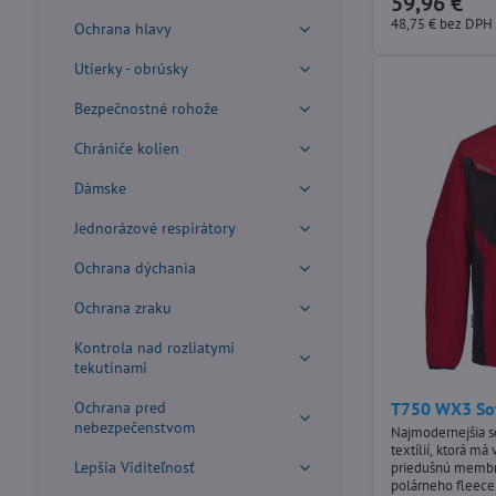
59,96 €
nastaviteľná dĺžk
väčšie pohodlie a
48,75 €
bez DPH
Ochrana hlavy
uloženie telefóno
dokonalou...
Utierky - obrúsky
Bezpečnostné rohože
Chrániče kolien
Dámske
Jednorázové respirátory
Ochrana dýchania
Ochrana zraku
Kontrola nad rozliatymi
tekutinami
T750 WX3 Sof
Ochrana pred
nebezpečenstvom
Najmodernejšia s
textílií, ktorá m
Lepšia Viditeľnosť
priedušnú membr
polárneho fleece.