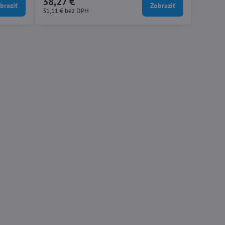
38,27 €
braziť
Zobraziť
a viacero vreciek, ktoré poskytujú bezpečný
31,11 €
bez DPH
úložný...