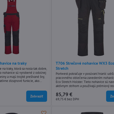
avice na traky
T706 Strečové nohavice WX3 Ec
Stretch
na traky, ktorá sa nosia tak dobre,
to nohavice sú vyrobené z odolnej
Portwest pokračuje v posúvaní hraníc udr
niny a majú trojité prešívané švy,
pracovného oblečenia zavedením nohaví
Eco Stretch Holster. Tieto nohavice sú nav
é obloženie, poskytujú vynikajúci
aktívnym strihom a používajú prémiový re
litu v kľúčových oblastiach pohybu.
polyester s pridanou pružnosťou, ktorá po
ové vlastnosti patrí nastaviteľná
85,79 €
maximálny rozsah pohybu pri práci.
Zobraziť
Zo
edohnuté kolená,...
69,75 €
bez DPH