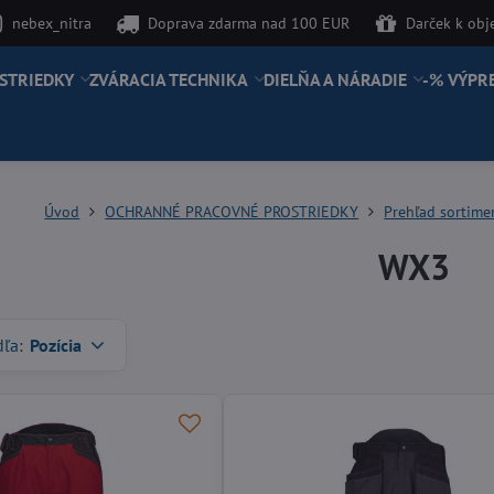
nebex_nitra
Doprava zdarma nad 100 EUR
Darček k ob
STRIEDKY
ZVÁRACIA TECHNIKA
DIELŇA A NÁRADIE
-% VÝPR
Úvod
OCHRANNÉ PRACOVNÉ PROSTRIEDKY
Prehľad sortim
WX3
dľa:
Pozícia