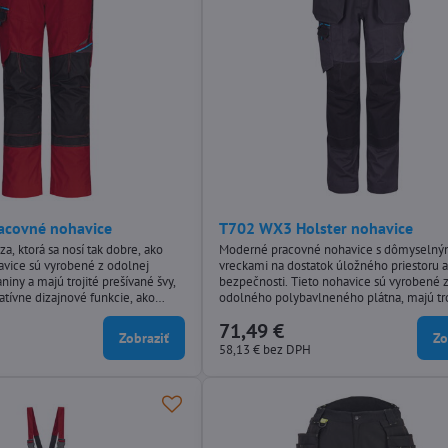
acovné nohavice
T702 WX3 Holster nohavice
, ktorá sa nosí tak dobre, ako
Moderné pracovné nohavice s dômyselný
avice sú vyrobené z odolnej
vreckami na dostatok úložného priestoru 
niny a majú trojité prešívané švy,
bezpečnosti. Tieto nohavice sú vyrobené 
vatívne dizajnové funkcie, ako
odolného polybavlneného plátna, majú troj
é obloženie, poskytujú vynikajúci
množstvo praktických funkcií vrátane
71,49 €
litu v kľúčových oblastiach pohybu.
dvojúrovňových vreciek na kolenách, vys
Zobraziť
Zo
tické vlastnosti patrí vysoký zadný
zadného pásu a nastaviteľného lemu noha
58,13 €
bez DPH
ticitou, vrecká na kolenách...
väčšie pohodlie. Inovatívne dizajnové funk
strečové obloženie, poskytujú vynikajúci..