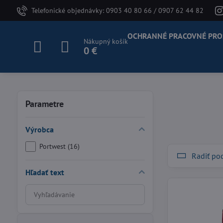
Telefonické objednávky: 0903 40 80 66 / 0907 62 44 82
OCHRANNÉ PRACOVNÉ PRO
Nákupný košík
0 €
Parametre
Výrobca
Portwest (16)
Radiť po
Hľadať text
Prehľadať
výsledky
filtra