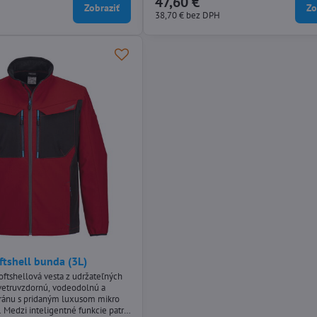
47,60 €
a nohavíc, predohnuté kolená pre
Zobraziť
Zo
 viacero vreciek na bezpečné
38,70 €
bez DPH
v, pier a nástrojov. Nohavice sú
tshell bunda (3L)
oftshellová vesta z udržateľných
á vetruvzdornú, vodeodolnú a
ánu s pridaným luxusom mikro
 Medzi inteligentné funkcie patrí