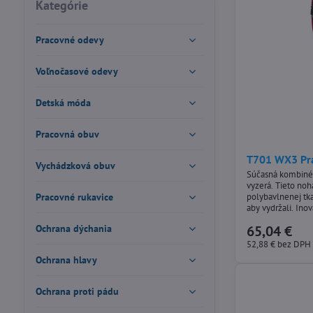
fulltextom
Kategórie
Pracovné odevy
Voľnočasové odevy
Detská móda
Pracovná obuv
T701 WX3 Pr
Vychádzková obuv
Súčasná kombinéza
vyzerá. Tieto noh
Pracovné rukavice
polybavlnenej tka
aby vydržali. Ino
napríklad strečov
65,04 €
Ochrana dýchania
komfort a flexibi
Medzi ďalšie prak
52,88 €
bez DPH
pás s bočnou elas
Ochrana hlavy
Ochrana proti pádu