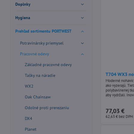
Doplnky
Hygiena
Prehľad sortimentu PORTWEST
Potravinársky priemysel
Pracovné odevy
Základné pracovné odevy
T704 WX3 noh
Tašky na náradie
Moderné nohavice 
ako vyzerajú. Tie
WX2
polybavlnenej tka
aby vydržali. Inovatívne dizajnové funkcie, ako
Oak Chainsaw
napríklad strečov
komfort a flexibi
Odolné proti prerezaniu
Medzi ďalšie kľúč
77,03 €
dĺžka nohavíc, pr
62,63 €
bez DPH
DX4
Planet