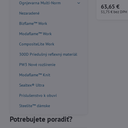
technológia Ezee n
Ognjevarna Multi-Norm
63,65 €
vreciek.
51,75 €
bez DPH
Nezaradené
Bizflame™ Work
Modaflame™ Work
CompositeLite Work
300D Priedušný reflexný materiál
PW3 Nové rozšírenie
Modaflame™ Knit
Sealtex® Ultra
Príslušenstvo k obuvi
Steelite™ dámske
Potrebujete poradiť?