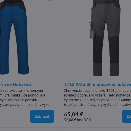
visné Nohavice
T718 WX3 Slim pracovné nohavi
sné nohavice so 4 -smernými
Slim verzia našich nohavíc T701 je modern
mi pre vynikajúce pohodlie a
rovnako dobre, ako vyzerá. Tieto nohavice
čových oblastiach pohybu.
vyrobené z odolnej polybavlnenej tkaniny
by vám poskytli maximálny výkon a
trojité prešívané švy, aby vydržali. Inovatí
 odolnou poly-bavlnenou
dizajnové funkcie, ako napríklad strečové
65,04 €
ou. S držiakom na doklady a
obloženie, poskytujú vynikajúci komfort a f
Zobraziť
Zo
ami.
v kľúčových oblastiach pohybu. Medzi ďal
52,88 €
bez DPH
praktické vlastnosti patrí vysoký zadný pá
elasticitou,...