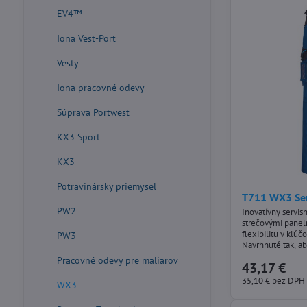
EV4™
Iona Vest-Port
Vesty
Iona pracovné odevy
Súprava Portwest
KX3 Sport
KX3
Potravinársky priemysel
T711 WX3 Ser
PW2
Inovatívny servi
strečovými panel
flexibilitu v kľú
PW3
Navrhnuté tak, a
pohodlie s našou
Pracovné odevy pre maliarov
43,17 €
plátnovou tkanin
niekoľkými vreck
35,10 €
bez DPH
WX3