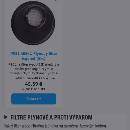
P921 ABEK1 Plynový filter
bajonet (6ks)
P921 je filter typu ABEK triedy 1 a
chráni pred organickými a
anorganickými kyslými plynmi a
parami, oxidom siričitým,
amoniakom a jeho derivátmi,
45,39 €
ktorých bod varu je vyšší ako 65 °C.
36,90 €
bez DPH
Špeciálny bajonetový systém
Portwest zaisťuje bezpečnejšie
Zobraziť
spojenie medzi maskou a filtrom,
zatiaľ čo dvojité filtre poskytujú
vyšší komfort a rovnováhu. Tento
filter je kompatibilný s
celotvárovými maskami P500 a...