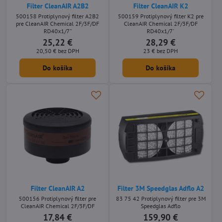
Filter CleanAIR A2B2
Filter CleanAIR K2
500158 Protiplynový filter A2B2
500159 Protiplynový filter K2 pre
pre CleanAIR Chemical 2F/3F/DF
CleanAIR Chemical 2F/3F/DF
RD40x1/7"
RD40x1/7'
25,22 €
28,29 €
20,50 €
bez DPH
23 €
bez DPH
Do košíka
Do košíka
Filter CleanAIR A2
Filter 3M Speedglas Adflo A2
500156 Protiplynový filter pre
83 75 42 Protiplynový filter pre 3M
CleanAIR Chemical 2F/3F/DF
Speedglas Adflo
17,84 €
159,90 €