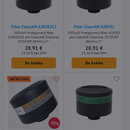
Filter CleanAIR A2B2E2K2
Filter CleanAIR A2B2E2
500169 Protiplynový filter
500163 Protiplynový filter A2B2E2
A2B2E2K2 pre CleanAIR Chemical
pre CleanAIR Chemical 2F/3F/DF
2F/3F/DF RD40x1/7"
RD40x1/7"
28,91 €
28,91 €
23,50 €
bez DPH
23,50 €
bez DPH
Do košíka
Do košíka
AKČNÁ CENA
20%