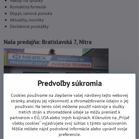
Nákup na splátky
Kontaktný formulár
Dopyt, cenová ponuka
Aktuality, novinky
Darčekové poukážky
Naša predajňa:
Bratislavská 7, Nitra
Predvoľby súkromia
Cookies používame na zlepšenie vašej návštevy tejto webovej
stránky, analýzu jej výkonnosti a zhromažďovanie údajov o jej
používaní. Na tento účel môžeme použiť nástroje a služby
tretích strán a zhromaždené údaje sa môžu preniesť k
partnerom v EÚ, USA alebo iných krajinách. Kliknutím na „Prijať
všetky cookies“ vyjadrujete svoj súhlas s týmto spracovaním.
Nižšie môžete nájsť podrobné informácie alebo upraviť svoje
preferencie.