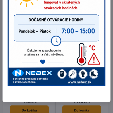
zanesením farbou pri striekaní s
Filter proti niektorým látkam s
polomaskami 3M série 4000
bodom varu pod 65°C
36,90 €
1,85 €
30 €
bez DPH
1,50 €
bez DPH
Do košíka
Do košíka
3M™ držiak filtra 603 (2ks)
3M™ držiak filtra 501 (2ks)
3M™ držiak filtra 603
3M™ držiak filtra 501
8,61 €
7,38 €
7 €
bez DPH
6 €
bez DPH
Do košíka
Do košíka