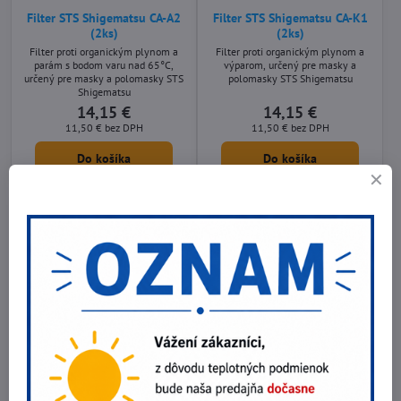
Filter STS Shigematsu CA-A2
Filter STS Shigematsu CA-K1
(2ks)
(2ks)
Filter proti organickým plynom a
Filter proti organickým plynom a
parám s bodom varu nad 65°C,
výparom, určený pre masky a
určený pre masky a polomasky STS
polomasky STS Shigematsu
Shigematsu
14,15 €
14,15 €
11,50 €
bez DPH
11,50 €
bez DPH
Do košíka
Do košíka
Filter STS Shigematsu CA-AX
3M™ 400
(2ks)
Slúži k ochrane filtrov pred