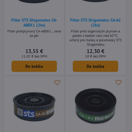
Filter STS Shigematsu CA-
Filter STS Shigematsu CA-A1
ABEK1 (2ks)
(2ks)
Filter protiplynový CA-ABEK1 , cena
Filter proti organickým plynom a
za pár
parám s bodom varu nad 65°C,
určený pre masky a polomasky STS
Shigematsu
13,55 €
12,30 €
11,02 €
bez DPH
10 €
bez DPH
Do košíka
Do košíka