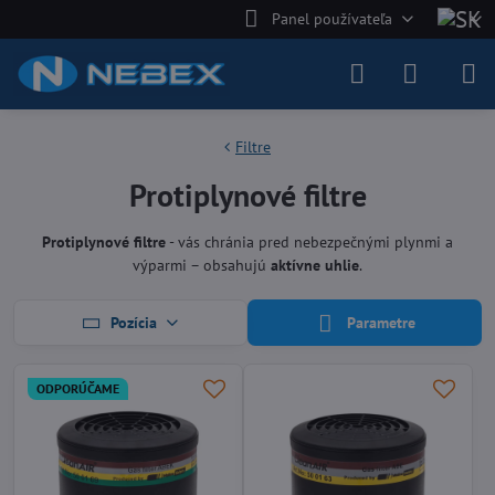
Panel používateľa
Filtre
Protiplynové filtre
Protiplynové filtre
- vás chránia pred nebezpečnými plynmi a
výparmi – obsahujú
aktívne uhlie
.
Pozícia
Parametre
ODPORÚČAME