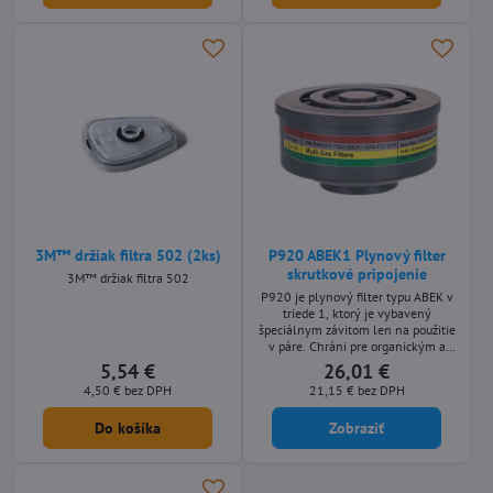
3M™ držiak filtra 502 (2ks)
P920 ABEK1 Plynový filter
skrutkové pripojenie
3M™ držiak filtra 502
P920 je plynový filter typu ABEK v
triede 1, ktorý je vybavený
špeciálnym závitom len na použitie
v páre. Chráni pre organickým a
anorganickým kyslým plynom a
5,54 €
26,01 €
parám, oxidom siričitým,
4,50 €
bez DPH
21,15 €
bez DPH
amoniakom a jeho derivátmi, kde je
teplota varu vyššia ako 65 ° C.
Do košíka
Zobraziť
Môže byť použitý len s P410
polmaskou.