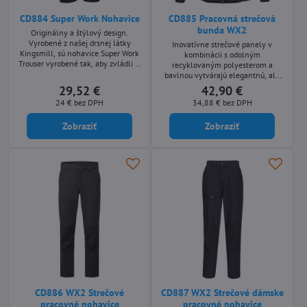
CD884 Super Work Nohavice
CD885 Pracovná strečová
bunda WX2
Originálny a štýlový design.
Vyrobené z našej drsnej látky
Inovatívne strečové panely v
Kingsmill, sú nohavice Super Work
kombinácii s odolným
Trouser vyrobené tak, aby zvládli aj
recyklovaným polyesterom a
tie najťažšie úlohy. Medzi kľúčové
bavlnou vytvárajú elegantnú, ale
vlastnosti patria vrecká na kolená,
pohodlnú bundu s ľahkým
29,52 €
42,90 €
pútko na kladivo a vrecká na
pohybom.
24 €
bez DPH
34,88 €
bez DPH
náklad pre zvýšenie bezpečnosti.
Zobraziť
Zobraziť
CD886 WX2 Strečové
CD887 WX2 Strečové dámske
pracovné nohavice
pracovné nohavice