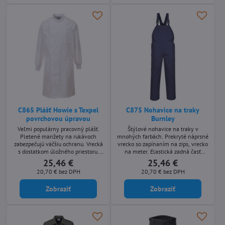
C865 Plášť Howie s Texpel
C875 Nohavice na traky
povrchovou úpravou
Burnley
Veľmi populárny pracovný plášť.
Štýlové nohavice na traky v
Pletené manžety na rukávoch
mnohých farbách. Prekryté náprsné
zabezpečujú väčšiu ochranu. Vrecká
vrecko so zapínaním na zips, vrecko
s dostatkom úložného priestoru.
na meter. Elastická zadná časť
Ľahko prístupné náprsné vrecko.
zabezpečuje celodenný komfort.
25,46 €
25,46 €
20,70 €
bez DPH
20,70 €
bez DPH
Zobraziť
Zobraziť