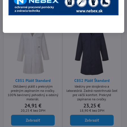
25,43 €
bez DPH
26,93 €
bez DPH
Zobraziť
Zobraziť
C851 Plášť Standard
C852 Plášť Štandard
Obľúbený plášť s prekrytým
Ideálny pre strojárstvo a
predným zapínaním na cvočky.
laboratóriá. Zadná rozstrihnutá časť
100% bavlnený pohodlný a odolný
pre väčší komfort. Prekryté
materiál.
zapínanie na cvočky.
24,91 €
23,25 €
20,25 €
bez DPH
18,90 €
bez DPH
Zobraziť
Zobraziť