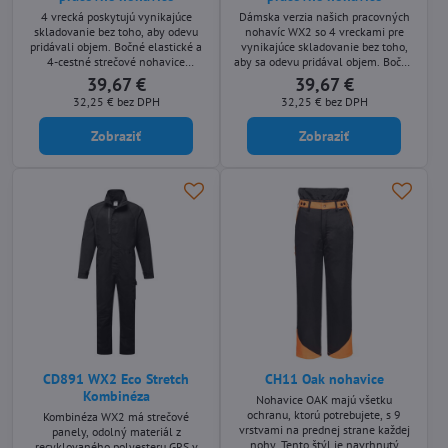
4 vrecká poskytujú vynikajúce
Dámska verzia našich pracovných
skladovanie bez toho, aby odevu
nohavíc WX2 so 4 vreckami pre
pridávali objem. Bočné elastické a
vynikajúce skladovanie bez toho,
4-cestné strečové nohavice
aby sa odevu pridával objem. Bočné
poskytujú vynikajúce pohodlie a to
elastické a 4-cestné strečové
39,67 €
39,67 €
všetko z recyklovaného polyesteru.
nohavice poskytujú vynikajúce
32,25 €
bez DPH
32,25 €
bez DPH
pohodlie a to všetko z
recyklovaného polyesteru.
Zobraziť
Zobraziť
CD891 WX2 Eco Stretch
CH11 Oak nohavice
Kombinéza
Nohavice OAK majú všetku
ochranu, ktorú potrebujete, s 9
Kombinéza WX2 má strečové
vrstvami na prednej strane každej
panely, odolný materiál z
nohy. Tento štýl je navrhnutý
recyklovaného polyesteru GRS v