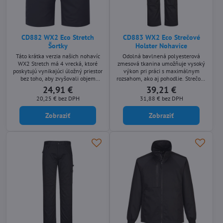
CD882 WX2 Eco Stretch
CD883 WX2 Eco Strečové
Šortky
Holster Nohavice
Táto krátka verzia našich nohavíc
Odolná bavlnená polyesterová
WX2 Stretch má 4 vrecká, ktoré
zmesová tkanina umožňuje vysoký
poskytujú vynikajúci úložný priestor
výkon pri práci s maximálnym
bez toho, aby zvyšovali objem
rozsahom, ako aj pohodlie. Strečové
odevu. Bočné elastické a 4-cestné
panely umožňujú ľahký pohyb.
24,91 €
39,21 €
strečové nohavice poskytujú
Medzi inteligentné funkcie patria
20,25 €
bez DPH
31,88 €
bez DPH
vynikajúce pohodlie a to všetko z
multifunkčné puzdrové vrecká,
recyklovaného polyesteru.
vrecká na kolená s horným
Zobraziť
Zobraziť
plnením a ľahko prístupné
viacsmerné vrecko na stehne pre
bezpečné uloženie telefónu, kľúčov
a nástrojov.