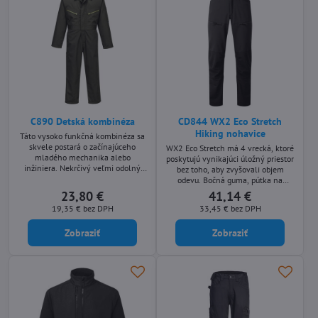
C890 Detská kombinéza
CD844 WX2 Eco Stretch
Hiking nohavice
Táto vysoko funkčná kombinéza sa
skvele postará o začínajúceho
WX2 Eco Stretch má 4 vrecká, ktoré
mladého mechanika alebo
poskytujú vynikajúci úložný priestor
inžiniera. Nekrčivý veľmi odolný
bez toho, aby zvyšovali objem
materiál Kingsmill. Bedrové, bočné
odevu. Bočná guma, pútka na
a náprsné vrecká maximalizujú
nastavenie suchého zipsu v páse,
23,80 €
41,14 €
úložné možnosti, zatiaľ čo
nastaviteľný lem na cvočky a 4-
19,35 €
bez DPH
33,45 €
bez DPH
celodenné pohodlie poskytuje
smerný streč ponúkajú vynikajúce
bočná guma a akčný chrbát.
pohodlie a funkcie v týchto
Zobraziť
Zobraziť
pracovných nohaviciach
vyrobených z recyklovaného
polyesteru.