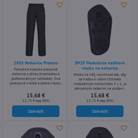
2885 Nohavice Preston
B920 Modulárne nožíkové
vrecko na nohavice
Pohodlné klasické pracovné
nohavice s dlhou životnosťou a
Vrecko na nôž, navrhnuté tak, aby
profesionálnym vzhľadom. Dve
sa hodilo k našim Ultimate
postranné vrecká a zadné vrecko.
modulárnym nohaviciam 3 v 1, je
základným riešením na uloženie
náradia.
15,68 €
15,68 €
12,75 €
bez DPH
12,75 €
bez DPH
Zobraziť
Zobraziť