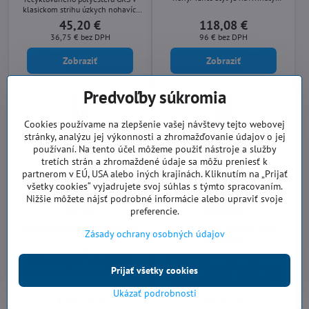
špeciálne pre použitie v lesníckom
klasickom strihu úzkych nohavíc.
priemysle a ponúka vynikajúce
Obsahuje 7 vreciek a horné vrecká
45,20 €
118,08 €
priedušné a vodeodolné vlastnosti.
na kolenné chrániče.
36,75 €
bez DPH
96 €
bez DPH
Navyše pridané pohodlie
elastického zadného pásu.
Zobraziť
Zobraziť
Predvoľby súkromia
Cookies používame na zlepšenie vašej návštevy tejto webovej
stránky, analýzu jej výkonnosti a zhromažďovanie údajov o jej
používaní. Na tento účel môžeme použiť nástroje a služby
tretích strán a zhromaždené údaje sa môžu preniesť k
partnerom v EÚ, USA alebo iných krajinách. Kliknutím na „Prijať
všetky cookies“ vyjadrujete svoj súhlas s týmto spracovaním.
Nižšie môžete nájsť podrobné informácie alebo upraviť svoje
preferencie.
CH12 Nohavice na traky Oak
CR01 Zástera odolná proti
Zásady ochrany osobných údajov
prerezaniu
9 vrstvové nohavice na traky pre
extra ochranu nôh pred ručnou
Zvýšte povedomie o bezpečnosti so
motorovou pílou. Priedušný a
zásterou odolnou proti prerezaniu.
Prijať všetky cookies
voduodpudivý materiál. Maximálne
Úroveň D poskytuje ochranu pred
pohodlie pre používateľa.
vysokými rizikami porezania.
Ukázať podrobnosti
Nastaviteľné popruhy a
128,23 €
86,53 €
rýchloupínacia spona zaisťujú, že