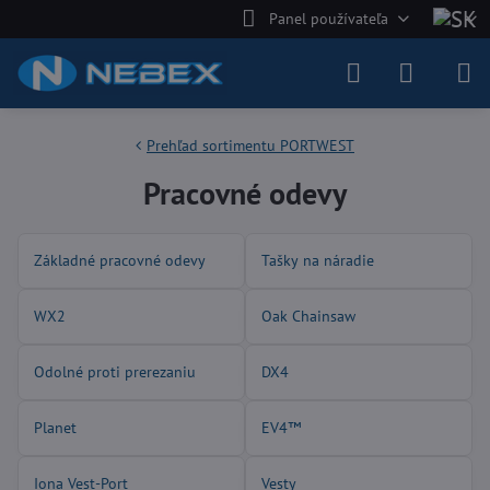
Panel používateľa
Prehľad sortimentu PORTWEST
Pracovné odevy
Základné pracovné odevy
Tašky na náradie
WX2
Oak Chainsaw
Odolné proti prerezaniu
DX4
Planet
EV4™
Iona Vest-Port
Vesty