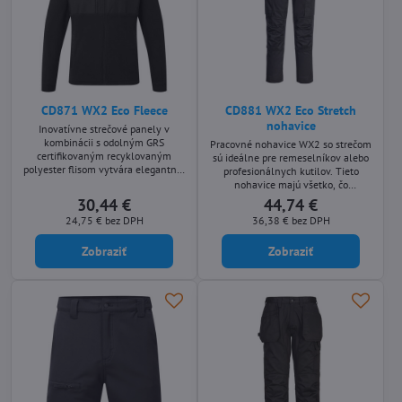
CD871 WX2 Eco Fleece
CD881 WX2 Eco Stretch
nohavice
Inovatívne strečové panely v
kombinácii s odolným GRS
Pracovné nohavice WX2 so strečom
certifikovaným recyklovaným
sú ideálne pre remeselníkov alebo
polyester flisom vytvára elegantnú,
profesionálnych kutilov. Tieto
ale pohodlnú bundu s ľahkým
nohavice majú všetko, čo
pohybom.
potrebujete, s ventiláciou na zips na
30,44 €
44,74 €
zadnej strane nohavíc a vreckami
24,75 €
bez DPH
36,38 €
bez DPH
na chrániče kolien.
Zobraziť
Zobraziť