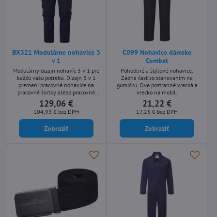
BX321 Modulárne nohavice 3
C099 Nohavice dámske
v 1
Combat
Modulárny dizajn nohavíc 3 v 1 pre
Pohodlné a štýlové nohavice.
každú vašu potrebu. Dizajn 3 v 1
Zadná časť so sťahovaním na
premení pracovné nohavice na
gumičku. Dve postranné vrecká a
pracovné šortky alebo pracovné
vrecko na mobil.
nohavice EN20471 triedy 1. Máte
129,06 €
21,22 €
všetko, čo potrebujete. Vrecká s
104,93 €
bez DPH
17,25 €
bez DPH
magnetickými chlopňami, aby
neprekážali, Vrecká na chrániče
Zobraziť
Zobraziť
kolien, Veľké vstavané bočné
vrecká na veľké náradie, spreje
alebo tak, aby ste ich v režime
šortiek udržali v bezpečí. Vstavaný
pás, nákladné...