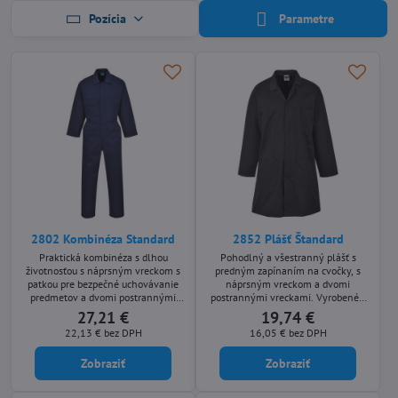
Pozícia
Parametre
2802 Kombinéza Standard
2852 Plášť Štandard
Praktická kombinéza s dlhou
Pohodlný a všestranný plášť s
životnosťou s náprsným vreckom s
predným zapínaním na cvočky, s
patkou pre bezpečné uchovávanie
náprsným vreckom a dvomi
predmetov a dvomi postrannými
postrannými vreckami. Vyrobené z
vreckami. Pohodlie, praktickosť a
našej odolnej polybavlny
27,21 €
19,74 €
odolnosť sú zaručené.
Kingsmill.
22,13 €
bez DPH
16,05 €
bez DPH
Zobraziť
Zobraziť