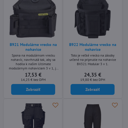
B921 Modulárne vrecko na
B922 Modulárne vrecko na
nohavice
nohavice
Spona na modulárnom vrecku
Toto je veľké vrecko na zásoby
nohavíc, navrhnutá tak, aby sa
určené na pripnutie na nohavice
hodila k našim Ultimate
BX321 Modular 3 v 1.
modulárnym nohaviciam 3 v 1, je
základným úložným riešením.
17,53 €
24,35 €
14,25 €
bez DPH
19,80 €
bez DPH
Zobraziť
Zobraziť