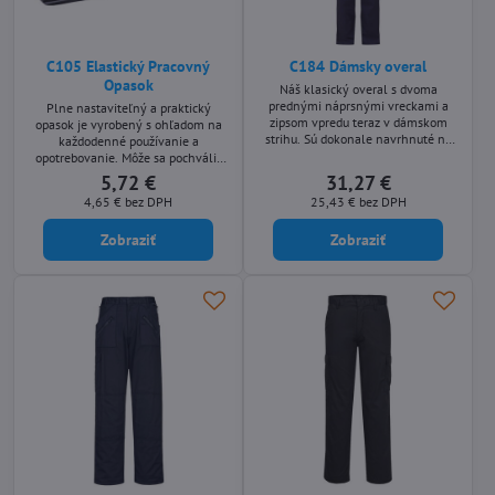
C105 Elastický Pracovný
C184 Dámsky overal
Opasok
Náš klasický overal s dvoma
prednými náprsnými vreckami a
Plne nastaviteľný a praktický
zipsom vpredu teraz v dámskom
opasok je vyrobený s ohľadom na
strihu. Sú dokonale navrhnuté na
každodenné používanie a
každodenné pohodlné nosenie.
opotrebovanie. Môže sa pochváliť
silnou, ale ľahko odopínateľnou
5,72 €
31,27 €
prackou, vďaka čomu je všestranne
4,65 €
bez DPH
25,43 €
bez DPH
populárny.
Zobraziť
Zobraziť