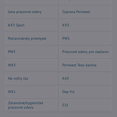
Iona pracovné odevy
Súprava Portwest
KX3 Sport
KX3
Potravinársky priemysel
PW2
PW3
Pracovné odevy pre maliarov
WX3
Portwest Texo bavlna
Na voľný čas
KA3
WX1
Day-Viz
Zdravotné/hygienické
ES1
pracovné odevy