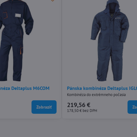
inéza Deltaplus M6COM
Pánska kombinéza Deltaplus IGL
Kombinéza do extrémneho počasia
219,56 €
Zobraziť
Zo
178,50 €
bez DPH