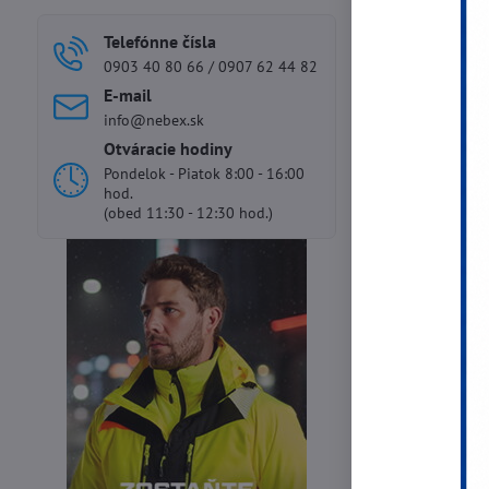
Telefónne čísla
0903 40 80 66 / 0907 62 44 82
E-mail
info@nebex.sk
Otváracie hodiny
Pondelok - Piatok 8:00 - 16:00
hod.
(obed 11:30 - 12:30 hod.)