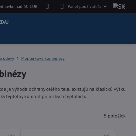
jednávke nad 50 EUR
Panel používateľa
EDAJ
é odevy
Monterkové kombinézy
binézy
de je výhoda ochrany celého tela, existujú na klasickú výšku
ký teplotný komfort pri nízkych teplotách.
5
položiek