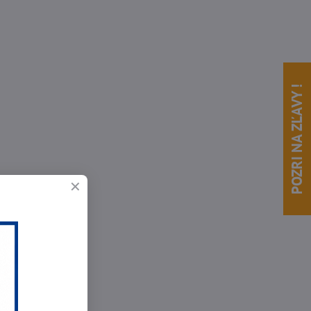
POZRI NA ZĽAVY !