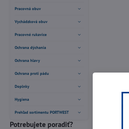
Pracovná obuv
Vychádzková obuv
Pracovné rukavice
Ochrana dýchania
Ochrana hlavy
Ochrana proti pádu
Doplnky
Hygiena
Prehľad sortimentu PORTWEST
Potrebujete poradiť?