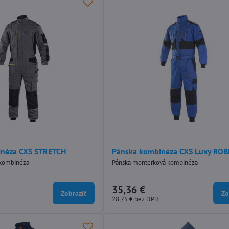
inéza CXS STRETCH
Pánska kombinéza CXS Luxy RO
 kombinéza
Pánska monterková kombinéza
35,36 €
Zobraziť
Zo
28,75 €
bez DPH