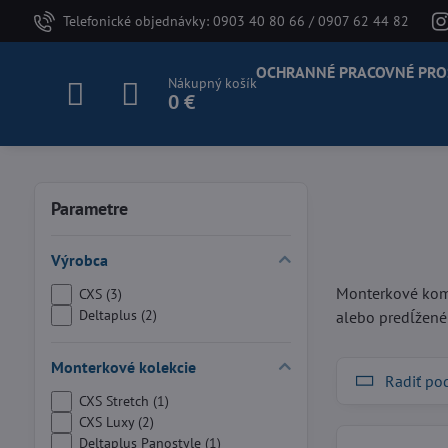
Telefonické objednávky: 0903 40 80 66 / 0907 62 44 82
OCHRANNÉ PRACOVNÉ PRO
Nákupný košík
0 €
Parametre
Výrobca
Monterkové komb
CXS (3)
Deltaplus (2)
alebo predĺžené 
Monterkové kolekcie
Radiť po
CXS Stretch (1)
CXS Luxy (2)
Deltaplus Panostyle (1)