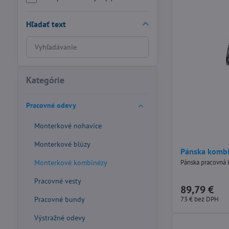
Hľadať text
Prehľadať
výsledky
filtra
fulltextom
Kategórie
Pracovné odevy
Monterkové nohavice
Monterkové blúzy
Pánska komb
Monterkové kombinézy
Pánska pracovná
Pracovné vesty
89,79 €
73 €
bez DPH
Pracovné bundy
Výstražné odevy