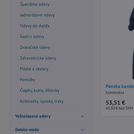
Špeciálne odevy
Jednorázové odevy
Odevy do dažďa
Gastro odevy
Zváračské odevy
Zdravotnícke odevy
Plášte a zástery
Ponožky
Pánska komb
Čiapky, kukly, šiltovky
Kombinéza
Kolenačky, opasky, traky
53,51 €
43,50 €
bez DPH
Voľnočasové odevy
Detská móda