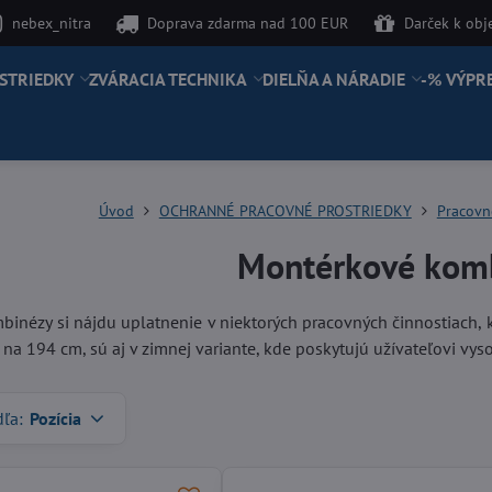
nebex_nitra
Doprava zdarma nad 100 EUR
Darček k ob
STRIEDKY
ZVÁRACIA TECHNIKA
DIELŇA A NÁRADIE
-% VÝPR
Úvod
OCHRANNÉ PRACOVNÉ PROSTRIEDKY
Pracovn
Montérkové kom
inézy si nájdu uplatnenie v niektorých pracovných činnostiach, k
na 194 cm, sú aj v zimnej variante, kde poskytujú užívateľovi vyso
dľa:
Pozícia