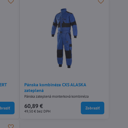
BERT
Pánska kombinéza CXS ALASKA
zateplená
Pánska zateplená monterková kombinéza
60,89 €
braziť
Zobraziť
49,50 €
bez DPH