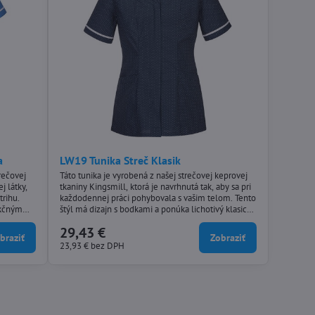
a
LW19 Tunika Streč Klasik
trečovej
Táto tunika je vyrobená z našej strečovej keprovej
j látky,
tkaniny Kingsmill, ktorá je navrhnutá tak, aby sa pri
trihu.
každodennej práci pohybovala s vašim telom. Tento
akčným
štýl má dizajn s bodkami a ponúka lichotivý klasický
vzhľad.
29,43 €
braziť
Zobraziť
23,93 €
bez DPH