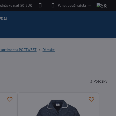
jednávke nad 50 EUR
Panel používateľa
EDAJ
d sortimentu PORTWEST
Dámske
3
Položky