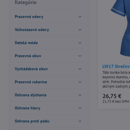
fulltextom
Kategórie
Pracovné odevy
Voľnočasové odevy
Detská móda
Pracovná obuv
LW17 Strečová
Vychádzková obuv
Táto tunika bola 
keprovú tkaninu, 
Pracovné rukavice
strih. Pohodlie t
akčným zadným p
26,75 €
Ochrana dýchania
21,75 €
bez DPH
Ochrana hlavy
Ochrana proti pádu