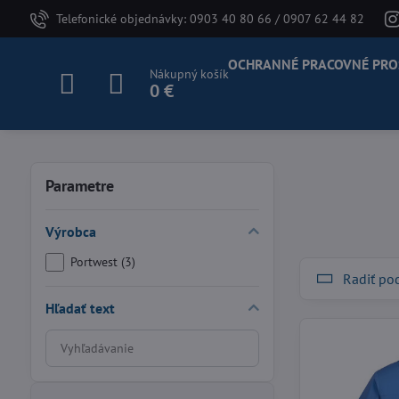
Telefonické objednávky: 0903 40 80 66 / 0907 62 44 82
OCHRANNÉ PRACOVNÉ PRO
Nákupný košík
0 €
Parametre
Výrobca
Portwest (3)
Radiť po
Hľadať text
Prehľadať
výsledky
filtra