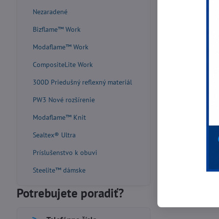
Nezaradené
Bizflame™ Work
Modaflame™ Work
CompositeLite Work
300D Priedušný reflexný materiál
PW3 Nové rozšírenie
Modaflame™ Knit
Sealtex® Ultra
Príslušenstvo k obuvi
Steelite™ dámske
Potrebujete poradiť?