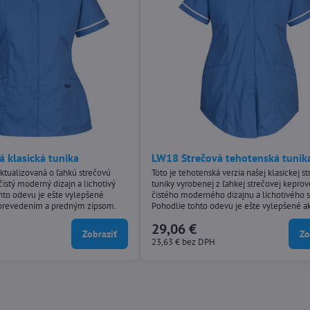
 klasická tunika
LW18 Strečová tehotenská tunik
aktualizovaná o ľahkú strečovú
Toto je tehotenská verzia našej klasickej s
čistý moderný dizajn a lichotivý
tuniky vyrobenej z ľahkej strečovej keprove
ohto odevu je ešte vylepšené
čistého moderného dizajnu a lichotivého s
revedením a predným zipsom.
Pohodlie tohto odevu je ešte vylepšené 
zadným prevedením a predným zipsom.
29,06 €
Zobraziť
Zo
23,63 €
bez DPH