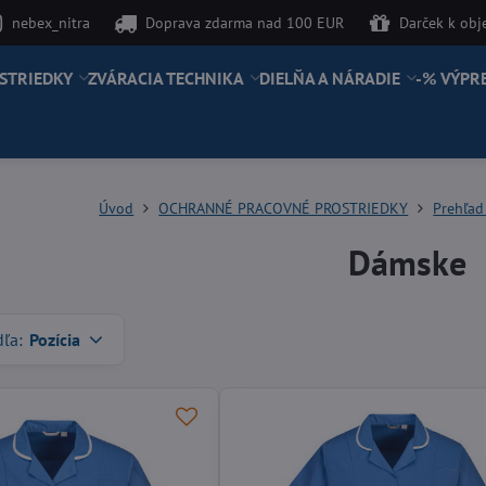
nebex_nitra
Doprava zdarma nad 100 EUR
Darček k ob
STRIEDKY
ZVÁRACIA TECHNIKA
DIELŇA A NÁRADIE
-% VÝPR
Úvod
OCHRANNÉ PRACOVNÉ PROSTRIEDKY
Prehľa
Dámske
dľa:
Pozícia