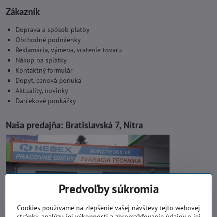
Zákazník
Doprava a spôsob platby
Obchodné podmienky
Reklamácia, výmena, vrátenie tovaru
Nákup na splátky
Kontaktný formulár
Dopyt, cenová ponuka
Aktuality, novinky
Darčekové poukážky
Naša predajňa:
Bratislavská 7, Nitra
Predvoľby súkromia
Cookies používame na zlepšenie vašej návštevy tejto webovej
stránky, analýzu jej výkonnosti a zhromažďovanie údajov o jej