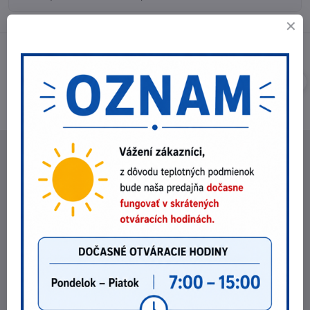
NEBEX s.r.o.
O spoločnosti
Kontakt
Fakturačné údaje
Fotogaléria
POZRI NA ZĽAVY !