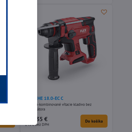
185 €
10%
Flex CHE 18.0-EC C
18V aku-kombinované vŕtacie kladivo bez
akumulátora
301,35 €
košíka
Do košíka
245 €
bez DPH