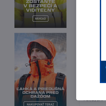
Flex MS 1706
Drážkovačka na mu
910,20 €
740 €
bez DPH