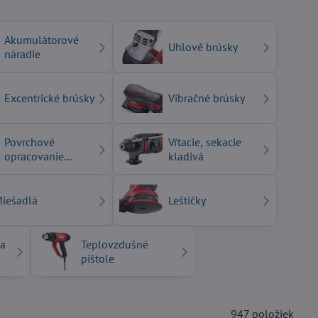
Akumulátorové
Uhlové brúsky
náradie
Excentrické brúsky
Vibračné brúsky
Povrchové
Vŕtacie, sekacie
opracovanie
kladivá
kovov
iešadlá
Leštičky
ka
Teplovzdušné
pištole
947
položiek