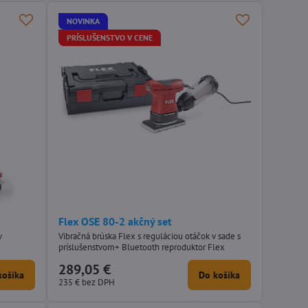
NOVINKA
PRÍSLUŠENSTVO V CENE
Flex OSE 80-2 akčný set
v
Vibračná brúska Flex s reguláciou otáčok v sade s
príslušenstvom+ Bluetooth reproduktor Flex
289,05 €
košíka
Do košíka
235 €
bez DPH