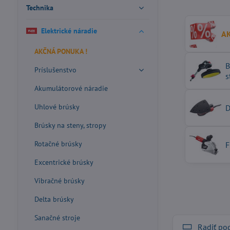
Technika
Elektrické náradie
A
AKČNÁ PONUKA !
B
Príslušenstvo
s
Akumulátorové náradie
Uhlové brúsky
D
Brúsky na steny, stropy
Rotačné brúsky
F
Excentrické brúsky
Vibračné brúsky
Delta brúsky
Sanačné stroje
Radiť po