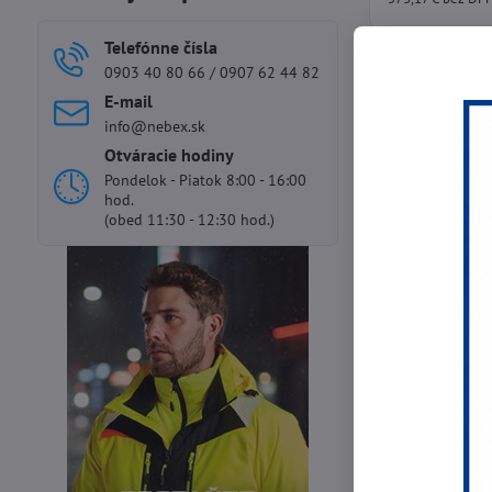
Telefónne čísla
0903 40 80 66 / 0907 62 44 82
E-mail
info@nebex.sk
Otváracie hodiny
Pondelok - Piatok 8:00 - 16:00
hod.
(obed 11:30 - 12:30 hod.)
Flex PD 2G 18
2-rýchlostný, 18V
príklepom
418,20 €
340 €
bez DPH