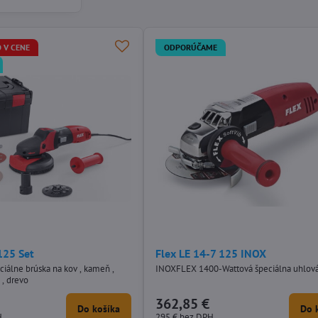
 V CENE
ODPORÚČAME
125 Set
Flex LE 14-7 125 INOX
iálne brúska na kov , kameň ,
INOXFLEX 1400-Wattová špeciálna uhlová
 , drevo
362,85 €
Do košíka
Do 
H
295 €
bez DPH