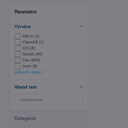
Parametre
Výrobca
Alfa In (1)
CleanAIR (1)
CXS (8)
Dawell (40)
Flex (809)
Irwin (8)
zobraziť všetky
Hľadať text
Prehľadať
výsledky
filtra
fulltextom
Kategórie