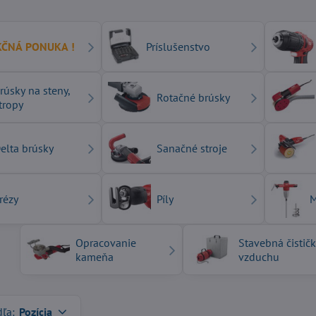
KČNÁ PONUKA !
Príslušenstvo
rúsky na steny,
Rotačné brúsky
tropy
elta brúsky
Sanačné stroje
rézy
Píly
M
Opracovanie
Stavebná čistič
kameňa
vzduchu
dľa:
Pozícia