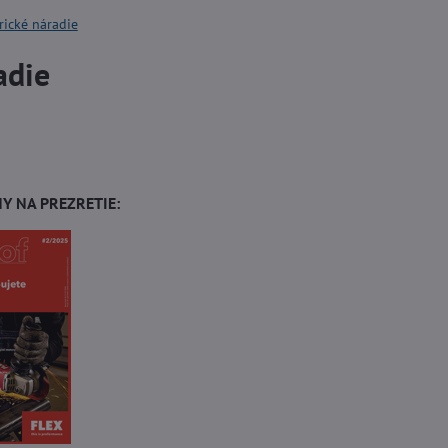
rické náradie
adie
Y NA PREZRETIE: