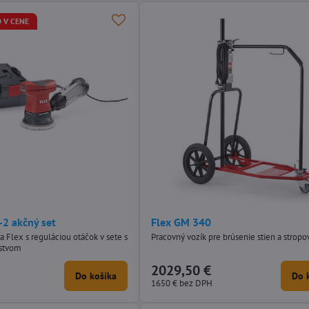
 V CENE
-2 akčný set
Flex GM 340
a Flex s reguláciou otáčok v sete s
Pracovný vozík pre brúsenie stien a stropo
nstvom
2029,50 €
Do košíka
Do 
1650 €
bez DPH