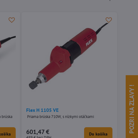
POZRI NA ZĽAVY !
Flex H 1105 VE
 brúska
Priama brúska 710W, s nízkymi otáčkami
601,47 €
košíka
Do košíka
489 €
bez DPH