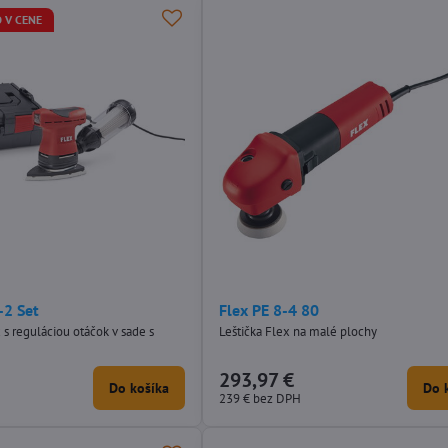
 V CENE
-2 Set
Flex PE 8-4 80
 s reguláciou otáčok v sade s
Leštička Flex na malé plochy
293,97 €
Do košíka
Do 
239 €
bez DPH