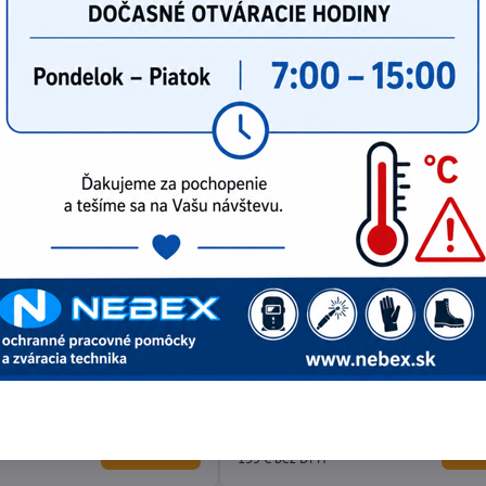
AKČNÁ CENA
 FR
Flex FHE 2-22 SDS-plus
rivo pre rezanie v ťahu a tlaku
2,3kg vŕtacie kladivo SDS-Plus
166,05 €
Do košíka
Do 
135 €
bez DPH