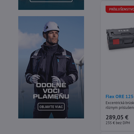
PRÍSLUŠENSTVO
Flex ORE 125
Excentrická brúsk
rôznym prísluše
289,05 €
235 €
bez DPH