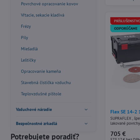
Povrchové opracovanie kovov
Vŕtacie, sekacie kladivá
PRÍSLUŠENSTVO
Frézy
ODPORÚČAME
Píly
Miešadlá
Leštičky
Opracovanie kameňa
Stavebná čistička vzduchu
Teplovzdušné pištole
Vzduchové náradie
Flex SE 14-2 
SUPRAFLEX , špec
Bezpečnostné zrkadlá
lakované povrchy
705 €
Potrebujete poradiť?
573,17 €
bez DP