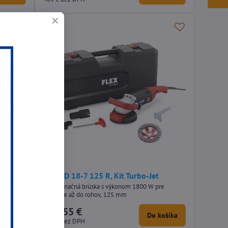
Flex LD 18-7 125 R, Kit Turbo-Jet
lnym
Silná sanačná brúska s výkonom 1800 W pre
brúsenie až do rohov, 125 mm
842,55 €
košíka
Do košíka
685 €
bez DPH