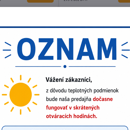
.0/2.5 set
Flex VCE 26 L MC
-akumulátorový vŕtací skrutkovač s
Bezpečnostný vysávač , trieda L s manuá
čistením filtra, 25 l
387,45 €
Do košíka
Do 
315 €
bez DPH