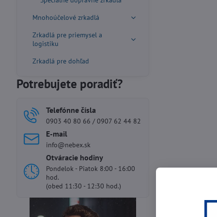
Špeciálne dopravné zrkadlá
Mnohoúčelové zrkadlá
Zrkadlá pre priemysel a
logistiku
Zrkadlá pre dohľad
Potrebujete poradiť?
Telefónne čísla
0903 40 80 66 / 0907 62 44 82
E-mail
info@nebex.sk
Otváracie hodiny
Pondelok - Piatok 8:00 - 16:00
hod.
(obed 11:30 - 12:30 hod.)