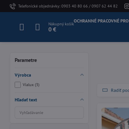
Telefonické objednávky: 0903 40 80 66 / 0907 62 44 82
OCHRANNÉ PRACOVNÉ PRO
Nákupný košík
0 €
Parametre
Výrobca
Vialux (3)
Radiť po
Hľadať text
Prehľadať
výsledky
filtra