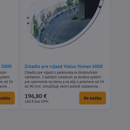
x 5000
Zrkadlo pre výjazd Vialux Vumax 6000
uhlým
Zrkadlo pre výjazd z parkoviska so širokouhlým
systém
výhľadom. S každým zrkadlom sa dodáva systém
re od 34
pre upevnenie na stenu a na stĺp o priemere od 34
venie
do 90 mm. Umožňuje veľmi presné nastavenie
pozície zrkadla.
196,80 €
košíka
Do košíka
160 €
bez DPH