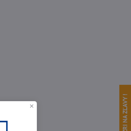
POZRI NA ZĽAVY !