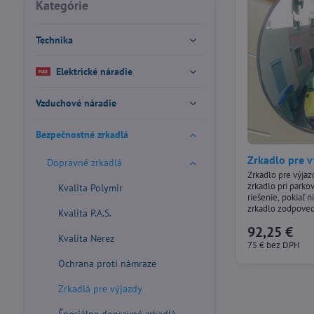
fulltextom
Kategórie
Technika
Elektrické náradie
Vzduchové náradie
Bezpečnostné zrkadlá
Zrkadlo pre v
Dopravné zrkadlá
Zrkadlo pre výja
zrkadlo pri park
Kvalita Polymir
riešenie, pokiaľ 
zrkadlo zodpove
Kvalita P.A.S.
medzi vodičom a 
92,25 €
Zrkadlo je umie
Kvalita Nerez
nastaviteľného d
75 €
bez DPH
všetkými súčasťa
Ochrana proti námraze
strop (vrátane...
Zrkadlá pre výjazdy