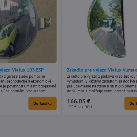
ýjazd Vialux 103 ESP
Zrkadlo pre výjazd Vialux Vuma
zdy z garáže alebo pomocné
Zrkadlo pre výjazd z parkoviska so široko
ovaní. Jednoduché a ekonomické
výhľadom. S každým zrkadlom sa dodáva 
nie je povinnosť umiestniť dopravné
pre upevnenie na stenu a na stĺp o prieme
dajúce normám. Vzdialenosť
do 90 mm. Umožňuje veľmi presné nasta
zrkadlom bude približne 2 metre.
pozície zrkadla.
166,05 €
stnené pomocou guľového čapu
Do košíka
Do 
o všetkých smerov. Je dodávané so
135 €
bez DPH
mi pre pripevnenie na stenu alebo