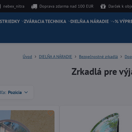
nebex_nitra
Doprava zdarma nad 100 EUR
Darček k ob
STRIEDKY
ZVÁRACIA TECHNIKA
DIELŇA A NÁRADIE
-% VÝPR
Úvod
DIELŇA A NÁRADIE
Bezpečnostné zrkadlá
Dop
Zrkadlá pre vý
dľa:
Pozícia