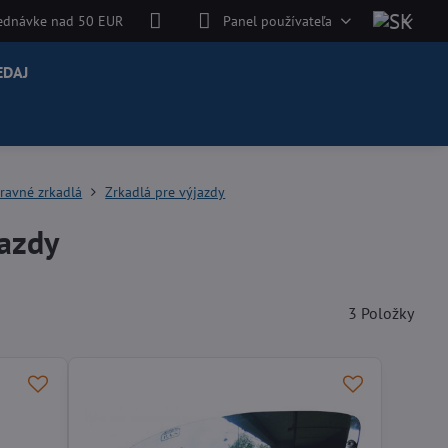
jednávke nad 50 EUR
Panel používateľa
EDAJ
ravné zrkadlá
Zrkadlá pre výjazdy
jazdy
3
Položky