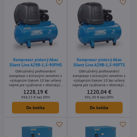
Kompresor pístový Abac
Kompresor pístový Abac
Silent Line A29B-1,5-90FMS
Silent Line A29B-1,5-90FTS
Odhlučněný profesionální
Odhlučněný profesionální
kompresor s klinovými remeňmi s
kompresor s klinovými remeňmi s
výstupným tlakom 10 bar určený
výstupným tlakom 10 bar určený
najmä pre využívanie v dílenských
najmä pre využívanie v dílenských
aplikáciách s nároky na nízkou
aplikáciách s nároky na nízkou
1228,19 €
1220,04 €
hlučnost stroje. Stacionárne olejom
hlučnost stroje. Stacionárne olejom
998,53 €
bez DPH
991,90 €
bez DPH
mazané prevedenie s príkonom
mazané prevedenie s príkonom
motora 1,5 kW a s tlakovou
motora 1,5 kW a s tlakovou
Do košíka
Do košíka
nádobou s objemom 90 litrov.
nádobou s objemom 90 litrov.