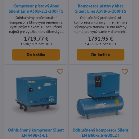
Kompresor pístový Abac
Kompresor pístový Abac
Silent Line A39B-2,2-200FTS
Silent Line A39B-3-200FTS
Odhlučněný profesionální
Odhlučněný profesionální
kompresor s klinovými remeňmi s
kompresor s klinovými remeňmi s
výstupným tlakom 10 bar určený
výstupným tlakom 10 bar určený
najmä pre využívanie v dílenských
najmä pre využívanie v dílenských
aplikáciách s nároky na nízkou
aplikáciách s nároky na nízkou
1719,77 €
1791,95 €
hlučnost stroje. Stacionárne olejom
hlučnost stroje. Stacionárne olejom
1398,19 €
bez DPH
1456,87 €
bez DPH
mazané prevedenie s príkonom
mazané prevedenie s príkonom
motora 2,2 kW a s tlakovou
motora 3 kW a s tlakovou nádobou
Do košíka
Do košíka
nádobou s objemom 200 litrov.
s objemom 200 litrov.
Odhlučnený kompresor Silent
Odhlučnený kompresor Silent
LN A49B-3-L1T
LN B60-5,5-500L2T