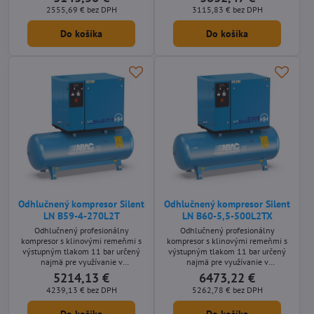
nárokmi na nízku hlučnosť stroja.
nárokmi na nízku hlučnosť stroja.
2555,69 €
bez DPH
3115,83 €
bez DPH
Stacionárne olejom mazané
Stacionárne olejom mazané
prevedení s príkonom motora 3 kW
prevedení s príkonom motora 2,2
Do košíka
Do košíka
bez vzdušníka.
kW so vzdušníkom o objeme 270
litrov.
Odhlučnený kompresor Silent
Odhlučnený kompresor Silent
LN B59-4-270L2T
LN B60-5,5-500L2TX
Odhlučnený profesionálny
Odhlučnený profesionálny
kompresor s klinovými remeňmi s
kompresor s klinovými remeňmi s
výstupným tlakom 11 bar určený
výstupným tlakom 11 bar určený
najmä pre využívanie v
najmä pre využívanie v
remeselníckych aplikáciách s
remeselníckych aplikáciách s
5214,13 €
6473,22 €
nárokmi na nízku hlučnosť stroja.
nárokmi na nízku hlučnosť stroja.
4239,13 €
bez DPH
5262,78 €
bez DPH
Stacionárne olejom mazané
Stacionárne olejom mazané
prevedení s príkonom motora 4 kW
prevedení s príkonom motora 5,5