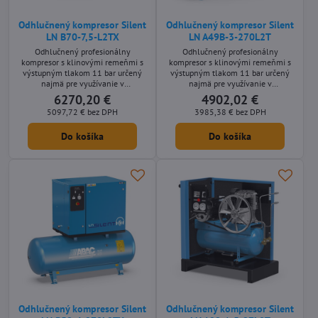
Odhlučnený kompresor Silent
Odhlučnený kompresor Silent
LN B70-7,5-L2TX
LN A49B-3-270L2T
Odhlučnený profesionálny
Odhlučnený profesionálny
kompresor s klinovými remeňmi s
kompresor s klinovými remeňmi s
výstupným tlakom 11 bar určený
výstupným tlakom 11 bar určený
najmä pre využívanie v
najmä pre využívanie v
remeselníckych aplikáciách s
remeselníckych aplikáciách s
6270,20 €
4902,02 €
nárokmi na nízku hlučnosť stroja.
nárokmi na nízku hlučnosť stroja.
5097,72 €
bez DPH
3985,38 €
bez DPH
Stacionárne olejom mazané
Stacionárne olejom mazané
prevedení s príkonom motora 7,5
prevedení s príkonom motora 3 kW
Do košíka
Do košíka
kW a s prepínačom hviezda-
so vzdušníkom o objeme 270 litrov.
trojuholník dodávané bez
vzdušníka.
Odhlučnený kompresor Silent
Odhlučnený kompresor Silent