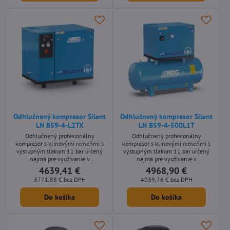
Odhlučnený kompresor Silent
Odhlučnený kompresor Silent
LN B59-4-L2TX
LN B59-4-500L1T
Odhlučnený profesionálny
Odhlučnený profesionálny
kompresor s klinovými remeňmi s
kompresor s klinovými remeňmi s
výstupným tlakom 11 bar určený
výstupným tlakom 11 bar určený
najmä pre využívanie v
najmä pre využívanie v
remeselníckych aplikáciách s
remeselníckych aplikáciách s
4639,41 €
4968,90 €
nárokmi na nízku hlučnosť stroja.
nárokmi na nízku hlučnosť stroja.
3771,88 €
bez DPH
4039,76 €
bez DPH
Stacionárne olejom mazané
Stacionárne olejom mazané
prevedení s príkonom motora 4 kW
prevedení s príkonom motora 4 kW
Do košíka
Do košíka
a s prepínačom hviezda-trojuholník
so vzdušníkom o objeme 500 litrov.
dodávané bez vzdušníka.