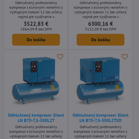
Odhlučnený profesionálny
Odhlučnený profesionálny
kompresor s klinovými remeňmi s
kompresor s klinovými remeňmi s
výstupným tlakom 11 bar určený
výstupným tlakom 11 bar určený
najmä pre využívanie v
najmä pre využívanie v
remeselníckych aplikáciách s
remeselníckych aplikáciách s
3522,83 €
6300,16 €
nárokmi na nízku hlučnosť stroja.
nárokmi na nízku hlučnosť stroja.
2864,09 €
bez DPH
5122,08 €
bez DPH
Stacionárne olejom mazané
Stacionárne olejom mazané
prevedení s príkonom motora 3 kW
prevedení s príkonom motora 5,5
Do košíka
Do košíka
bez vzdušníka.
kW a so vzdušníkom o objeme 500
litrov.
Odhlučnený kompresor Silent
Odhlučnený kompresor Silent
LN B70-7,5-500L2T
LN B70-7,5-500L2TXD
Odhlučnený profesionálny
Odhlučnený profesionálny
kompresor s klinovými remeňmi s
kompresor s klinovými remeňmi s
výstupným tlakom 11 bar určený
výstupným tlakom 11 bar určený