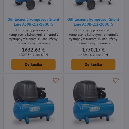
Odhlučnený kompresor Silent
Odhlučnený kompresor Silent
Line A39B-2,2-150CTS
Line A39B-2,2-200CTS
Odhlučněný profesionální
Odhlučněný profesionální
kompresor s klinovými remeňmi s
kompresor s klinovými remeňmi s
výstupným tlakom 10 bar určený
výstupným tlakom 10 bar určený
najmä pre využívanie v
najmä pre využívanie v
remeselníckych aplikáciách s
remeselníckych aplikáciách s
1632,63 €
1770,17 €
nároky na nízkou hlučnost stroje.
nároky na nízkou hlučnost stroje.
1327,34 €
bez DPH
1439,16 €
bez DPH
Mobilné olejom mazané prevedenie
Mobilné olejom mazané prevedenie
s príkonom motora 2,2 kW a s
s príkonom motora 2,2 kW a s
Do košíka
Do košíka
tlakovou nádobou s objemom 150
tlakovou nádobou s objemom 200
litrov.
litrov.