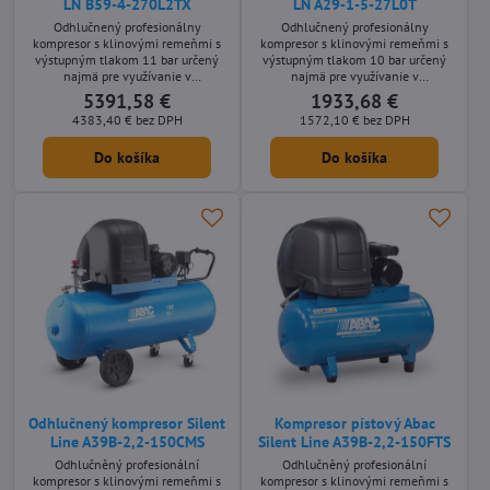
LN B59-4-270L2TX
LN A29-1-5-27L0T
Odhlučnený profesionálny
Odhlučnený profesionálny
kompresor s klinovými remeňmi s
kompresor s klinovými remeňmi s
výstupným tlakom 11 bar určený
výstupným tlakom 10 bar určený
najmä pre využívanie v
najmä pre využívanie v
remeselníckych aplikáciách s
remeselníckych aplikáciách s
5391,58 €
1933,68 €
nárokmi na nízku hlučnosť stroja.
nárokmi na nízku hlučnosť stroja.
4383,40 €
bez DPH
1572,10 €
bez DPH
Stacionárne olejom mazané
Stacionárne olejom mazané
prevedení s príkonom motora 4 kW,
prevedení s príkonom motora 1,5
Do košíka
Do košíka
s prepínačom hviezda-trojuholník a
kW s integrovaným vzdušníkom o
so vzdušníkom o objeme 270 litrov.
objeme 27 litrov v skrini stroja.
Odhlučnený kompresor Silent
Kompresor pístový Abac
Line A39B-2,2-150CMS
Silent Line A39B-2,2-150FTS
Odhlučněný profesionální
Odhlučněný profesionální
kompresor s klinovými remeňmi s
kompresor s klinovými remeňmi s