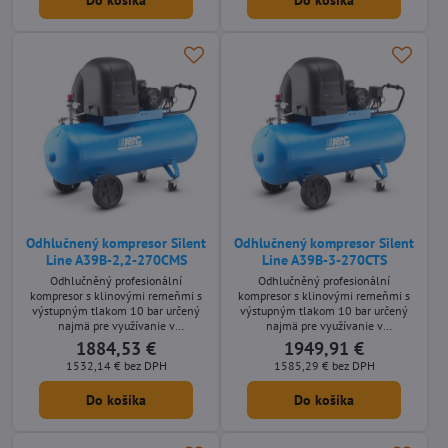
Do košíka
Do košíka
so vzdušníkom o objeme 270 litrov.
kW, s prepínačom hviezda-
trojuholník a so vzdušníkom o
objeme 500 litrov.
Odhlučnený kompresor Silent
Odhlučnený kompresor Silent
Line A39B-2,2-270CMS
Line A39B-3-270CTS
Odhlučněný profesionální
Odhlučněný profesionální
kompresor s klinovými remeňmi s
kompresor s klinovými remeňmi s
výstupným tlakom 10 bar určený
výstupným tlakom 10 bar určený
najmä pre využívanie v
najmä pre využívanie v
remeselníckych aplikáciách s
remeselníckych aplikáciách s
1884,53 €
1949,91 €
nároky na nízkou hlučnost stroje.
nároky na nízkou hlučnost stroje.
1532,14 €
bez DPH
1585,29 €
bez DPH
Mobilné olejom mazané prevedenie
Mobilné olejom mazané prevedenie
s príkonom motora 2,2 kW a s
s príkonom motora 3 kW a s
Do košíka
Do košíka
tlakovou nádobou s objemom 270
tlakovou nádobou s objemom 270
litrov.
litrov.