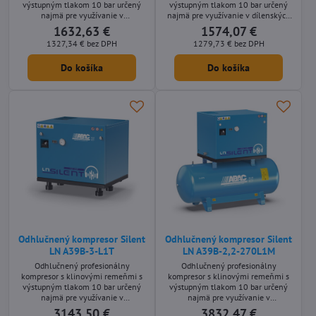
výstupným tlakom 10 bar určený
výstupným tlakom 10 bar určený
najmä pre využívanie v
najmä pre využívanie v dílenských
remeselníckych aplikáciách s
aplikáciách s nároky na nízkou
1632,63 €
1574,07 €
nároky na nízkou hlučnost stroje.
hlučnost stroje. Stacionárne olejom
1327,34 €
bez DPH
1279,73 €
bez DPH
Mobilné olejom mazané prevedenie
mazané prevedenie s príkonom
s príkonom motora 2,2 kW a s
motora 2,2 kW a s tlakovou
Do košíka
Do košíka
tlakovou nádobou s objemom 150
nádobou s objemom 150 litrov.
litrov.
Odhlučnený kompresor Silent
Odhlučnený kompresor Silent
LN A39B-3-L1T
LN A39B-2,2-270L1M
Odhlučnený profesionálny
Odhlučnený profesionálny
kompresor s klinovými remeňmi s
kompresor s klinovými remeňmi s
výstupným tlakom 10 bar určený
výstupným tlakom 10 bar určený
najmä pre využívanie v
najmä pre využívanie v
remeselníckych aplikáciách s
remeselníckych aplikáciách s
3143,50 €
3832,47 €