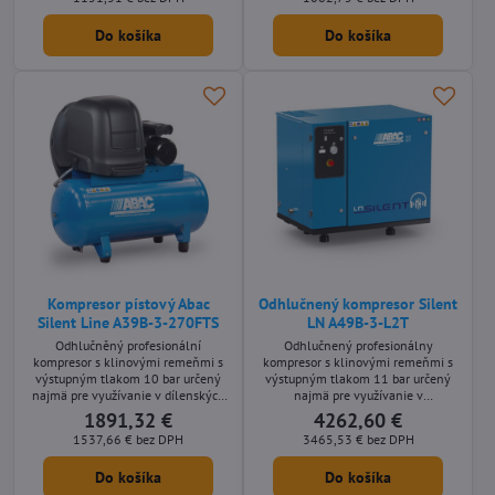
Mobilné olejom mazané prevedenie
Mobilné olejom mazané prevedenie
s príkonom motora 1,5 kW a s
s príkonom motora 1,5 kW a s
Do košíka
Do košíka
tlakovou nádobou s objemom 150
tlakovou nádobou s objemom 90
litrov.
litrov.
Kompresor pístový Abac
Odhlučnený kompresor Silent
Silent Line A39B-3-270FTS
LN A49B-3-L2T
Odhlučněný profesionální
Odhlučnený profesionálny
kompresor s klinovými remeňmi s
kompresor s klinovými remeňmi s
výstupným tlakom 10 bar určený
výstupným tlakom 11 bar určený
najmä pre využívanie v dílenských
najmä pre využívanie v
aplikáciách s nároky na nízkou
remeselníckych aplikáciách s
1891,32 €
4262,60 €
hlučnost stroje. Stacionárne olejom
nárokmi na nízku hlučnosť stroja.
1537,66 €
bez DPH
3465,53 €
bez DPH
mazané prevedenie s príkonom
Stacionárne olejom mazané
motora 3 kW a s tlakovou nádobou
prevedení s príkonom motora 3 kW
Do košíka
Do košíka
s objemom 270 litrov.
bez vzdušníka.