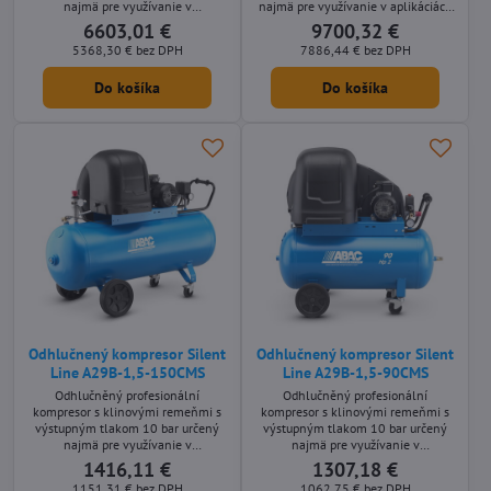
najmä pre využívanie v
najmä pre využívanie v aplikáciách
remeselníckych aplikáciách s
s nárokmi na nízku hlučnosť stroja.
6603,01 €
9700,32 €
nárokmi na nízku hlučnosť stroja.
Kompletná zostava tvorená
5368,30 €
bez DPH
7886,44 €
bez DPH
Stacionárne olejom mazané
kompresorom s motorom s
prevedení s príkonom motora 7,5
príkonom 7,5 kW vzdušníkom 500
Do košíka
Do košíka
kW a so vzdušníkom o objeme 500
litrov a kondenzačnou sušičkou.
litrov.
Odhlučnený kompresor Silent
Odhlučnený kompresor Silent
Line A29B-1,5-150CMS
Line A29B-1,5-90CMS
Odhlučněný profesionální
Odhlučněný profesionální
kompresor s klinovými remeňmi s
kompresor s klinovými remeňmi s
výstupným tlakom 10 bar určený
výstupným tlakom 10 bar určený
najmä pre využívanie v
najmä pre využívanie v
remeselníckych aplikáciách s
remeselníckych aplikáciách s
1416,11 €
1307,18 €
nároky na nízkou hlučnost stroje.
nároky na nízkou hlučnost stroje.
1151,31 €
bez DPH
1062,75 €
bez DPH