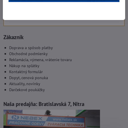
Zákazník
Doprava a spôsob platby
Obchodné podmienky
Reklamácia, výmena, vrátenie tovaru
Nákup na splátky
Kontaktný formulár
Dopyt, cenová ponuka
Aktuality, novinky
Darčekové poukážky
Naša predajňa:
Bratislavská 7, Nitra