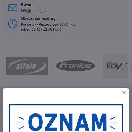
E-mail
info@nebex.sk
Otváracie hodiny
Pondelok - Piatok 8:00 - 16:00 hod.
(obed 11:30 - 12:30 hod.)
NEBEX s.r.o.
O spoločnosti
Kontakt
Fakturačné údaje
Fotogaléria