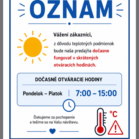
NEBEX s.r.o.
O spoločnosti
Kontakt
Fakturačné údaje
Fotogaléria
POZRI NA ZĽAVY !