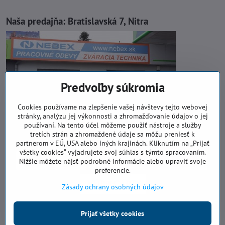
Naša predajňa:
Bratislavská 7, Nitra
Predvoľby súkromia
Cookies používame na zlepšenie vašej návštevy tejto webovej
stránky, analýzu jej výkonnosti a zhromažďovanie údajov o jej
používaní. Na tento účel môžeme použiť nástroje a služby
tretích strán a zhromaždené údaje sa môžu preniesť k
partnerom v EÚ, USA alebo iných krajinách. Kliknutím na „Prijať
všetky cookies“ vyjadrujete svoj súhlas s týmto spracovaním.
Nižšie môžete nájsť podrobné informácie alebo upraviť svoje
preferencie.
Zásady ochrany osobných údajov
Prijať všetky cookies
©
2026
Copyright
Predvoľby súkromia
Zásady ochrany osobných údajov