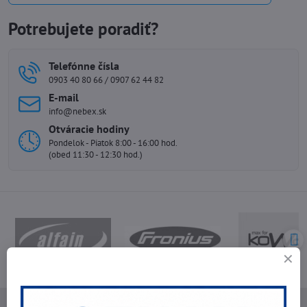
Potrebujete poradiť?
Telefónne čísla
0903 40 80 66 / 0907 62 44 82
E-mail
info@nebex.sk
Otváracie hodiny
Pondelok - Piatok 8:00 - 16:00 hod.
(obed 11:30 - 12:30 hod.)