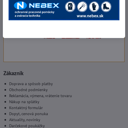
Zákazník
Doprava a spôsob platby
Obchodné podmienky
Reklamácia, výmena, vrátenie tovaru
Nákup na splátky
Kontaktný formulár
Dopyt, cenová ponuka
Aktuality, novinky
Darčekové poukážky