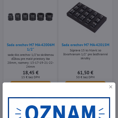
Sada orechov M7 MA-42006M
Sada orechov M7 MA-42015M
1/2"
Súprava 15 ks hlavíc so
štvorhranom 1/2" pre šesťhranné
sada 6ks orechov 1/2"so skrátenou
skrutky
dĺžkou pre malé priestory iba
28mm, rozmery: 13-17-19-21-22-
24mm
18,45 €
61,50 €
15 €
bez DPH
50 €
bez DPH
Do košíka
Do košíka
Potrebujete poradiť?