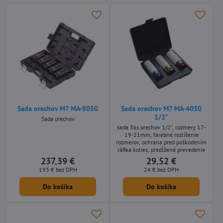
Sada orechov M7 MA-8050
Sada orechov M7 MA-4030
1/2"
Sada orechov
sada 3ks orechov 1/2", rozmery 17-
19-21mm, farebné rozlíšenie
rozmerov, ochrana pred poškodením
ráfika kolies, predĺžené prevedenie
237,39 €
29,52 €
193 €
bez DPH
24 €
bez DPH
Do košíka
Do košíka