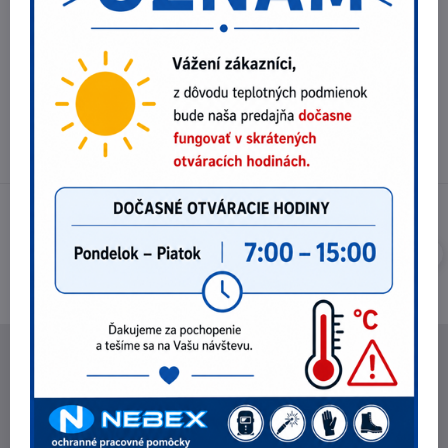
Telefónne čísla
0903 40 80 66 / 0907 62 44 82
E-mail
info@nebex.sk
Otváracie hodiny
Pondelok - Piatok 8:00 - 16:00 hod.
(obed 11:30 - 12:30 hod.)
NEBEX s.r.o.
O spoločnosti
Kontakt
Fakturačné údaje