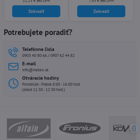
11,25 €
bez DPH
7,95 €
bez DPH
Spúšťací hlavový pásik umožňuje
v automatoch. Testované na
jednoduché vybratie, zatiaľ čo
upchávanie dolomitom.
výkonný výdychový ventil účinne
Zobraziť
Zobraziť
znižuje teplo a vlhkosť vo vnútri
masky. Vďaka testovaniu na
upchávanie dolomitom pre...
Potrebujete poradiť?
Telefónne čísla
0903 40 80 66 / 0907 62 44 82
E-mail
info@nebex.sk
Otváracie hodiny
Pondelok - Piatok 8:00 - 16:00 hod.
(obed 11:30 - 12:30 hod.)