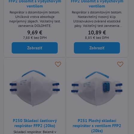
FFP2 Dolomit s výdychovým
FFP2 Dolomit s výdychovým
ventilom
ventilom
Respirátor s dolomitovým testom.
Respirátor s dolomitovým testom.
Uhlíková vrstva absorbuje
Nastaviteľný nosový klip.
nepríjemný zápach. Voliteľný test
Ultrazvukovo zvárané elastické
zanesenia DOLOMITE.
pásy. Voliteľný test zanesenia
DOLOMITE. Uhlíková vrstva
9,69 €
10,89 €
absorbuje nepríjemný zápach.
7,88 €
bez DPH
8,85 €
bez DPH
Zobraziť
Zobraziť
P250 Skladací časticový
P251 Plochý skladací
respirátor FFP2 (20ks)
respirátor s ventilom FFP2
(20ks)
Skladací respirátor. Balené v