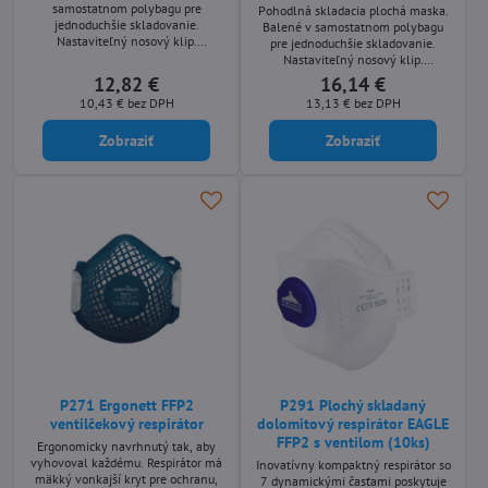
samostatnom polybagu pre
Pohodlná skladacia plochá maska.
jednoduchšie skladovanie.
Balené v samostatnom polybagu
Nastaviteľný nosový klip.
pre jednoduchšie skladovanie.
Ultrazvukové zvárané remene na
Nastaviteľný nosový klip.
hlavu
Nastaviteľný nosový klip.
12,82 €
16,14 €
Ultrazvukom zvárané elastické
10,43 €
bez DPH
13,13 €
bez DPH
pásy.
Zobraziť
Zobraziť
P271 Ergonett FFP2
P291 Plochý skladaný
ventilčekový respirátor
dolomitový respirátor EAGLE
FFP2 s ventilom (10ks)
Ergonomicky navrhnutý tak, aby
vyhovoval každému. Respirátor má
Inovatívny kompaktný respirátor so
mäkký vonkajší kryt pre ochranu,
7 dynamickými časťami poskytuje