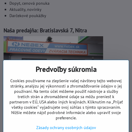
Dopyt, cenová ponuka
Aktuality, novinky
Darčekové poukážky
Naša predajňa:
Bratislavská 7, Nitra
Predvoľby súkromia
Cookies používame na zlepšenie vašej návštevy tejto webovej
stránky, analýzu jej výkonnosti a zhromažďovanie údajov o jej
používaní. Na tento účel môžeme použiť nástroje a služby
tretích strán a zhromaždené údaje sa môžu preniesť k
partnerom v EÚ, USA alebo iných krajinách. Kliknutím na „Prijať
všetky cookies“ vyjadrujete svoj súhlas s týmto spracovaním.
Nižšie môžete nájsť podrobné informácie alebo upraviť svoje
preferencie.
Zásady ochrany osobných údajov