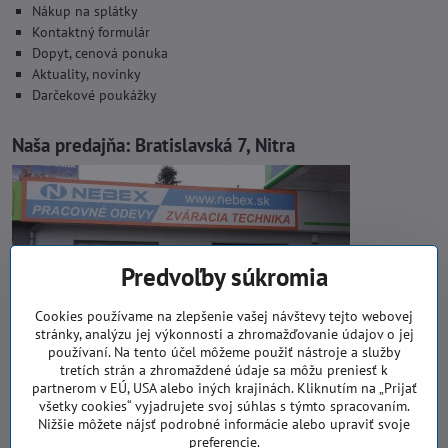
Nákup na splátky
Kontaktný formulár
Dopyt, cenová ponuka
Aktuality, novinky
Darčekové poukážky
Naša predajňa:
Bratislavská 7, Nitra
Predvoľby súkromia
Cookies používame na zlepšenie vašej návštevy tejto webovej
stránky, analýzu jej výkonnosti a zhromažďovanie údajov o jej
používaní. Na tento účel môžeme použiť nástroje a služby
tretích strán a zhromaždené údaje sa môžu preniesť k
partnerom v EÚ, USA alebo iných krajinách. Kliknutím na „Prijať
všetky cookies“ vyjadrujete svoj súhlas s týmto spracovaním.
Nižšie môžete nájsť podrobné informácie alebo upraviť svoje
preferencie.