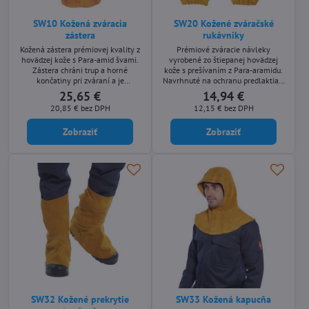
SW10 Kožená zváracia
SW20 Kožené zváračské
zástera
rukávniky
Kožená zástera prémiovej kvality z
Prémiové zváracie návleky
hovädzej kože s Para-amid švami.
vyrobené zo štiepanej hovädzej
Zástera chráni trup a horné
kože s prešívaním z Para-aramidu.
končatiny pri zváraní a je
Navrhnuté na ochranu predlaktia a
navrhnutá tak, aby chránila aj v
lakťa v najnáročnejších
25,65 €
14,94 €
tých najnáročnejších prostrediach.
podmienkach. Elastické konce
20,85 €
bez DPH
12,15 €
bez DPH
Nastaviteľné popruhy a
zaisťujú maximálnu ochranu a
rýchloupínacia spona zaisťujú, že
bezpečné uchytenie pre zváračov.
Zobraziť
Zobraziť
zástera je bezpečná a perfektne
sedí.
SW32 Kožené prekrytie
SW33 Kožená kapucňa