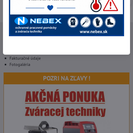
NEBEX s.r.o.
O spoločnosti
Kontakt
Fakturačné údaje
Fotogaléria
POZRI NA ZĽAVY !