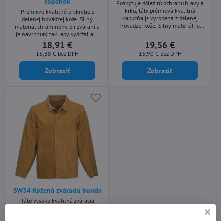
topánok
Poskytuje dôležitú ochranu hlavy a
krku, táto prémiová kvalitná
Prémiové kvalitné prekrytie z
kapucňa je vyrobená z delenej
delenej hovädzej kože. Silný
hovädzej kože. Silný materiál je
materiál chráni nohy pri zváraní a
vhodný pre najnáročnejšie zváracie
je navrhnutý tak, aby vydržal aj v
práce.
tých najťažších podmienkach.
18,91 €
19,56 €
15,38 €
bez DPH
15,90 €
bez DPH
Zobraziť
Zobraziť
SW34 Kožená zváracia bunda
Táto vysoko kvalitná zváracia
bunda je vyrobená z delenej
hovädzej usne a prešitá para-