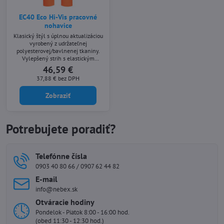
EC40 Eco Hi-Vis pracovné
nohavice
Klasický štýl s úplnou aktualizáciou
vyrobený z udržateľnej
polyesterovej/bavlnenej tkaniny.
Vylepšený strih s elastickým
pásom, vreckami a vreckom na
46,59 €
pravítko, s vreckami na kolená a
37,88 €
bez DPH
plným štandardom RIS. (iba
oranžové)
Zobraziť
Potrebujete poradiť?
Telefónne čísla
0903 40 80 66 / 0907 62 44 82
E-mail
info@nebex.sk
Otváracie hodiny
Pondelok - Piatok 8:00 - 16:00 hod.
(obed 11:30 - 12:30 hod.)