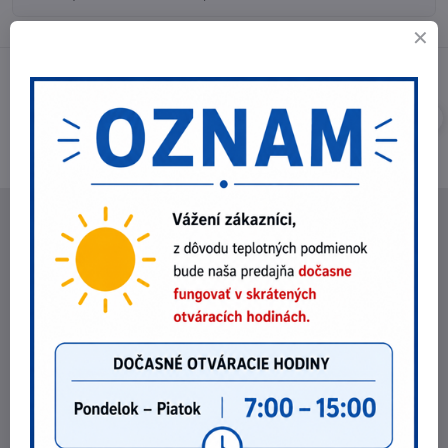
NEBEX s.r.o.
O spoločnosti
Kontakt
Fakturačné údaje
Fotogaléria
POZRI NA ZĽAVY !