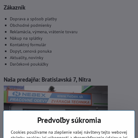
Zákazník
Doprava a spôsob platby
Obchodné podmienky
Reklamácia, výmena, vrátenie tovaru
Nákup na splátky
Kontaktný formulár
Dopyt, cenová ponuka
Aktuality, novinky
Darčekové poukážky
Naša predajňa:
Bratislavská 7, Nitra
Predvoľby súkromia
Cookies používame na zlepšenie vašej návštevy tejto webovej
stránky, analýzu jej výkonnosti a zhromažďovanie údajov o jej