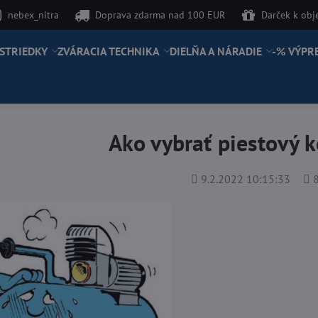
nebex_nitra
Doprava zdarma nad 100 EUR
Darček k ob
STRIEDKY
ZVÁRACIA TECHNIKA
DIELŇA A NÁRADIE
-% VÝPR
Ako vybrať piestový 
Pridané
Poč
9.2.2022 10:15:33
8
zob