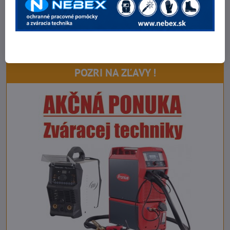
O spoločnosti
Kontakt
Fakturačné údaje
Fotogaléria
POZRI NA ZĽAVY !