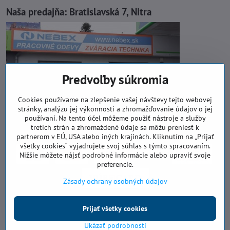
Naša predajňa:
Bratislavská 7, Nitra
Predvoľby súkromia
Cookies používame na zlepšenie vašej návštevy tejto webovej
stránky, analýzu jej výkonnosti a zhromažďovanie údajov o jej
používaní. Na tento účel môžeme použiť nástroje a služby
tretích strán a zhromaždené údaje sa môžu preniesť k
partnerom v EÚ, USA alebo iných krajinách. Kliknutím na „Prijať
všetky cookies“ vyjadrujete svoj súhlas s týmto spracovaním.
Nižšie môžete nájsť podrobné informácie alebo upraviť svoje
preferencie.
Zásady ochrany osobných údajov
Prijať všetky cookies
©
2026
Copyright
Predvoľby súkromia
Zásady ochrany osobných údajov
Ukázať podrobnosti