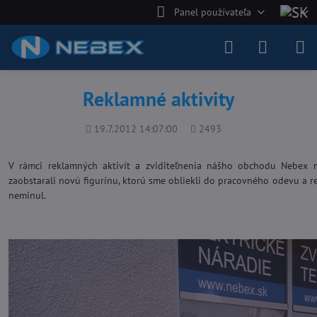
Panel používateľa
Reklamné aktivity
Pridané
Počet
19.7.2012 14:07:00
2493
zobrazení
V rámci reklamných aktivít a zviditeľnenia nášho obchodu Nebex n
zaobstarali novú figurínu, ktorú sme obliekli do pracovného odevu a re
neminul.