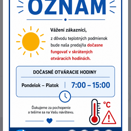
Potrebujete poradiť?
Telefónne čísla
0903 40 80 66 / 0907 62 44 82
E-mail
info@nebex.sk
Otváracie hodiny
Pondelok - Piatok 8:00 - 16:00 hod.
(obed 11:30 - 12:30 hod.)
NEBEX s.r.o.