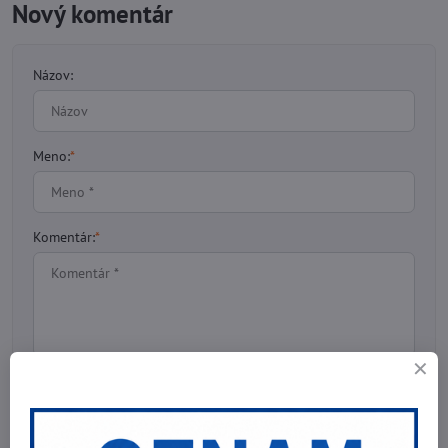
Nový komentár
Názov:
Meno:
*
Komentár:
*
*
(Povinné)
Odoslať