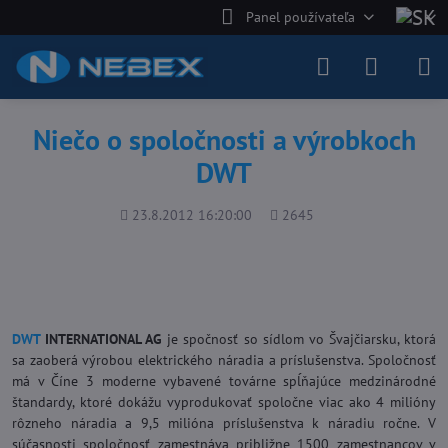
Panel používateľa
Niečo o spoločnosti a výrobkoch
DWT
Pridané
Počet
23.8.2012 16:20:00
2645
zobrazení
DWT
INTERNATIONAL AG
je spočnosť so sídlom vo Švajčiarsku, ktorá
sa zaoberá výrobou elektrického náradia a príslušenstva. Spoločnosť
má v Číne 3 moderne vybavené továrne spĺňajúce medzinárodné
štandardy, ktoré dokážu vyprodukovať spoločne viac ako 4 milióny
rôzneho náradia a 9,5 milióna príslušenstva k náradiu ročne. V
súčasnosti spoločnosť zamestnáva približne 1500 zamestnancov v