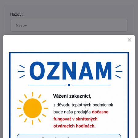
Názov:
Meno:
*
Komentár:
*
*
(Povinné)
Odoslať
Potrebujete poradiť?