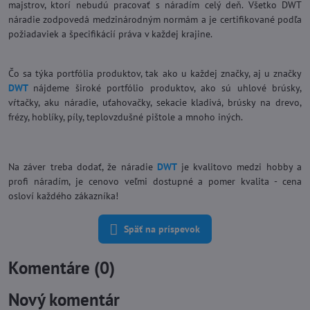
majstrov, ktorí nebudú pracovať s náradím celý deň. Všetko DWT
náradie zodpovedá medzinárodným normám a je certifikované podľa
požiadaviek a špecifikácií práva v každej krajine.
Čo sa týka portfólia produktov, tak ako u každej značky, aj u značky
DWT
nájdeme široké portfólio produktov, ako sú uhlové brúsky,
vŕtačky, aku náradie, uťahovačky, sekacie kladivá, brúsky na drevo,
frézy, hoblíky, píly, teplovzdušné pištole a mnoho iných.
Na záver treba dodať, že náradie
DWT
je kvalitovo medzi hobby a
profi náradím, je cenovo veľmi dostupné a pomer kvalita - cena
osloví každého zákazníka!
Späť na príspevok
Komentáre (0)
Nový komentár