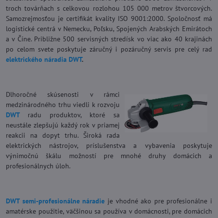
troch továrňach s celkovou rozlohou 105 000 metrov štvorcových.
Samozrejmosťou je certifikát kvality ISO 9001:2000. Spoločnosť má
logistické centrá v Nemecku, Poľsku, Spojených Arabských Emirátoch
a v Číne. Približne 500 servisných stredísk vo viac ako 40 krajinách
po celom svete poskytuje záručný i pozáručný servis pre celý rad
elektrického náradia DWT
.
Dlhoročné skúsenosti v rámci
medzinárodného trhu viedli k rozvoju
DWT
radu produktov, ktoré sa
neustále zlepšujú každý rok v priamej
reakcii na dopyt trhu. Široká rada
elektrických nástrojov, príslušenstva a vybavenia poskytuje
výnimočnú škálu možností pre mnohé druhy domácich a
profesionálnych úloh.
DWT semi-profesionálne náradie
je vhodné ako pre profesionálne i
amatérske použitie, väčšinou sa používa v domácnosti, pre domácich