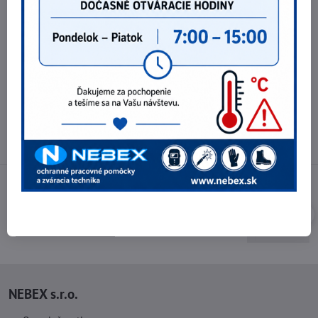
Telefónne čísla
0903 40 80 66 / 0907 62 44 82
E-mail
info@nebex.sk
Otváracie hodiny
Pondelok - Piatok 8:00 - 16:00 hod.
(obed 11:30 - 12:30 hod.)
NEBEX s.r.o.