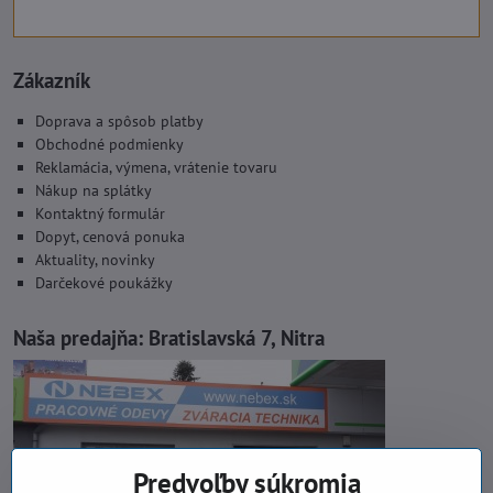
Zákazník
Doprava a spôsob platby
Obchodné podmienky
Reklamácia, výmena, vrátenie tovaru
Nákup na splátky
Kontaktný formulár
Dopyt, cenová ponuka
Aktuality, novinky
Darčekové poukážky
Naša predajňa:
Bratislavská 7, Nitra
Predvoľby súkromia