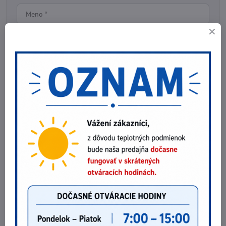
Komentár:
*
*
(Povinné)
Odoslať
Potrebujete poradiť?
Telefónne čísla
0903 40 80 66 / 0907 62 44 82
E-mail
info@nebex.sk