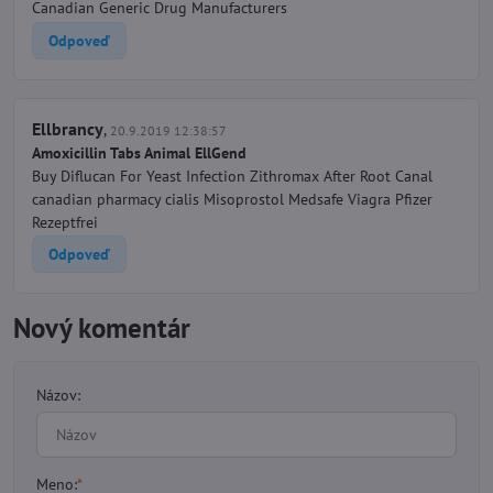
Canadian Generic Drug Manufacturers
Odpoveď
Ellbrancy
,
20.9.2019 12:38:57
Amoxicillin Tabs Animal EllGend
Buy Diflucan For Yeast Infection Zithromax After Root Canal
canadian pharmacy cialis Misoprostol Medsafe Viagra Pfizer
Rezeptfrei
Odpoveď
Nový komentár
Názov:
Meno:
*