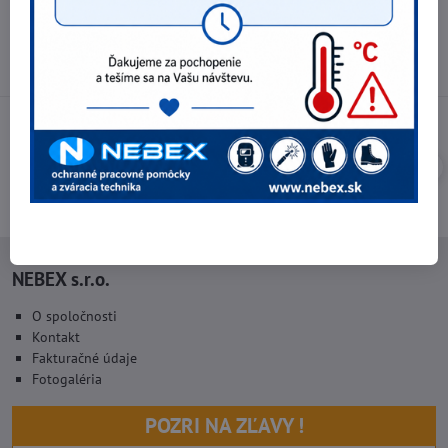
Otváracie hodiny
Pondelok - Piatok 8:00 - 16:00 hod.
(obed 11:30 - 12:30 hod.)
NEBEX s.r.o.
O spoločnosti
Kontakt
Fakturačné údaje
Fotogaléria
POZRI NA ZĽAVY !