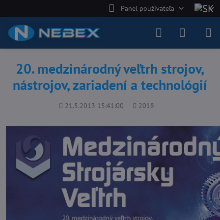
Panel používateľa
20. medzinárodný veľtrh strojov,
nástrojov, zariadení a technológií
Pridané
Počet
21.5.2013 15:41:00
2018
zobrazení