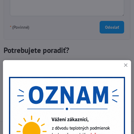
*
(Povinné)
Odoslať
Potrebujete poradiť?
Telefónne čísla
0903 40 80 66 / 0907 62 44 82
E-mail
info@nebex.sk
Otváracie hodiny
Pondelok - Piatok 8:00 - 16:00 hod.
(obed 11:30 - 12:30 hod.)