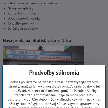
Reklamácia, výmena, vrátenie tovaru
Nákup na splátky
Kontaktný formulár
Dopyt, cenová ponuka
Aktuality, novinky
Darčekové poukážky
Naša predajňa:
Bratislavská 7, Nitra
Predvoľby súkromia
Cookies používame na zlepšenie vašej návštevy tejto webovej
stránky, analýzu jej výkonnosti a zhromažďovanie údajov o jej
používaní. Na tento účel môžeme použiť nástroje a služby
tretích strán a zhromaždené údaje sa môžu preniesť k
partnerom v EÚ, USA alebo iných krajinách. Kliknutím na „Prijať
všetky cookies“ vyjadrujete svoj súhlas s týmto spracovaním.