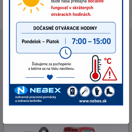
NEBEX s.r.o.
O spoločnosti
Kontakt
Fakturačné údaje
Fotogaléria
POZRI NA ZĽAVY !