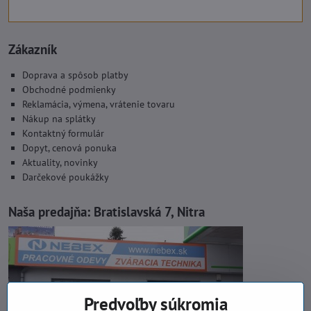
Zákazník
Doprava a spôsob platby
Obchodné podmienky
Reklamácia, výmena, vrátenie tovaru
Nákup na splátky
Kontaktný formulár
Dopyt, cenová ponuka
Aktuality, novinky
Darčekové poukážky
Naša predajňa:
Bratislavská 7, Nitra
Predvoľby súkromia