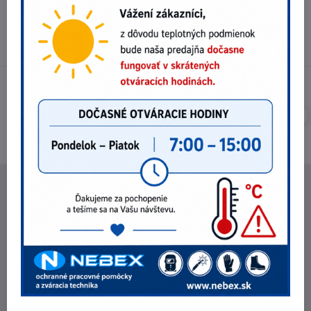
Otváracie hodiny
Pondelok - Piatok 8:00 - 16:00 hod.
(obed 11:30 - 12:30 hod.)
NEBEX s.r.o.
O spoločnosti
Kontakt
Fakturačné údaje
Fotogaléria
POZRI NA ZĽAVY !