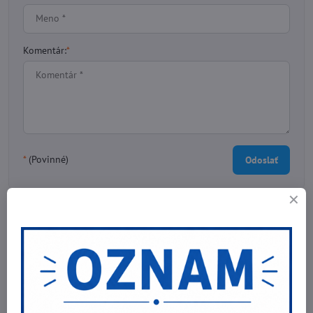
Komentár:
*
*
(Povinné)
Odoslať
Potrebujete poradiť?
Telefónne čísla
0903 40 80 66 / 0907 62 44 82
E-mail
info@nebex.sk