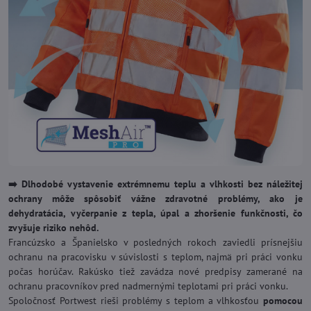
➡️ Dlhodobé vystavenie extrémnemu teplu a vlhkosti bez náležitej
ochrany môže spôsobiť vážne zdravotné problémy, ako je
dehydratácia, vyčerpanie z tepla, úpal a zhoršenie funkčnosti, čo
zvyšuje riziko nehôd.
Francúzsko a Španielsko v posledných rokoch zaviedli prísnejšiu
ochranu na pracovisku v súvislosti s teplom, najmä pri práci vonku
počas horúčav. Rakúsko tiež zavádza nové predpisy zamerané na
ochranu pracovníkov pred nadmernými teplotami pri práci vonku.
Spoločnosť Portwest rieši problémy s teplom a vlhkosťou
pomocou