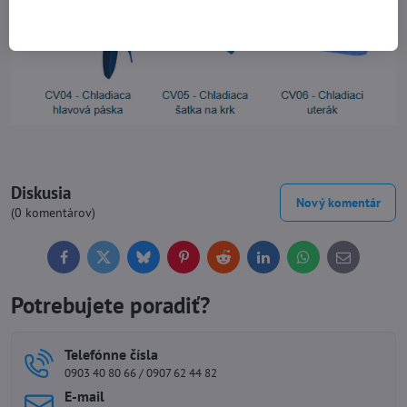
Diskusia
Nový komentár
(0 komentárov)
Facebook
Twitter
Bluesky
Pinterest
Reddit
LinkedIn
WhatsApp
E-
mail
Potrebujete poradiť?
Telefónne čísla
0903 40 80 66 / 0907 62 44 82
E-mail