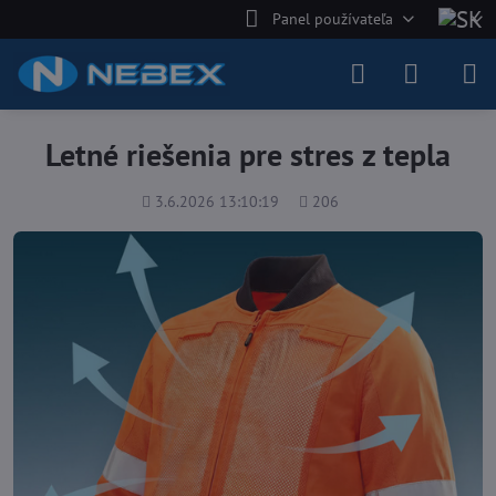
Panel používateľa
Letné riešenia pre stres z tepla
Pridané
Počet
3.6.2026 13:10:19
206
zobrazení