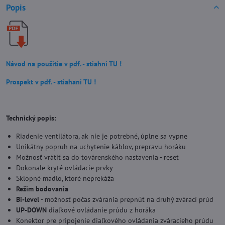
Popis
Návod na použitie v pdf. - stiahni TU !
Prospekt v pdf. - stiahani TU !
Technický popis:
Riadenie ventilátora, ak nie je potrebné, úplne sa vypne
Unikátny popruh na uchytenie káblov, prepravu horáku
Možnosť vrátiť sa do továrenského nastavenia - reset
Dokonale kryté ovládacie prvky
Sklopné madlo, ktoré neprekáža
Režim bodovania
Bi-level
- možnosť počas zvárania prepnúť na druhý zvárací prúd
UP-DOWN
diaľkové ovládanie prúdu z horáka
Konektor pre pripojenie diaľkového ovládania zváracieho prúdu