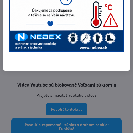
Povoliť tentokrát
Povoliť a zapamätať - súhlas s druhom cookie:
Funkčné
Otvoriť video v novom okne
Videá Youtube sú blokované Voľbami súkromia
Prajete si načítať Youtube video?
Povoliť tentokrát
Povoliť a zapamätať - súhlas s druhom cookie:
Funkčné