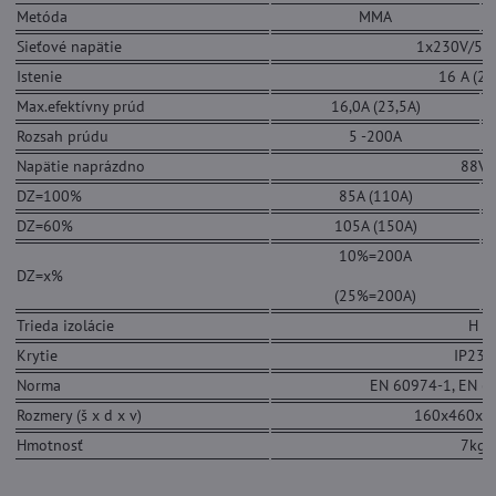
Metóda
MMA
Sieťové napätie
1x230V/50
Istenie
16 A (25
Max.efektívny prúd
16,0A (23,5A)
Rozsah prúdu
5 -200A
Napätie naprázdno
88V
DZ=100%
85A (110A)
DZ=60%
105A (150A)
10%=200A
DZ=x%
(25%=200A)
Trieda izolácie
H
Krytie
IP23S
Norma
EN 60974-1, EN 60
Rozmery (š x d x v)
160x460x
Hmotnosť
7kg