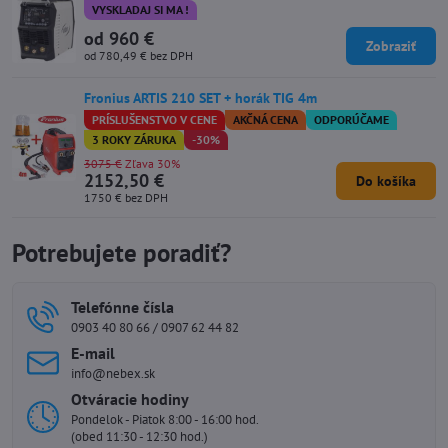
VYSKLADAJ SI MA !
od 960 €
Zobraziť
od 780,49 €
bez DPH
Fronius ARTIS 210 SET + horák TIG 4m
PRÍSLUŠENSTVO V CENE
AKČNÁ CENA
ODPORÚČAME
3 ROKY ZÁRUKA
-30%
3075 €
Zľava 30%
2152,50 €
Do košíka
1750 €
bez DPH
Potrebujete poradiť?
Telefónne čísla
0903 40 80 66 / 0907 62 44 82
E-mail
info@nebex.sk
Otváracie hodiny
Pondelok - Piatok 8:00 - 16:00 hod.
(obed 11:30 - 12:30 hod.)