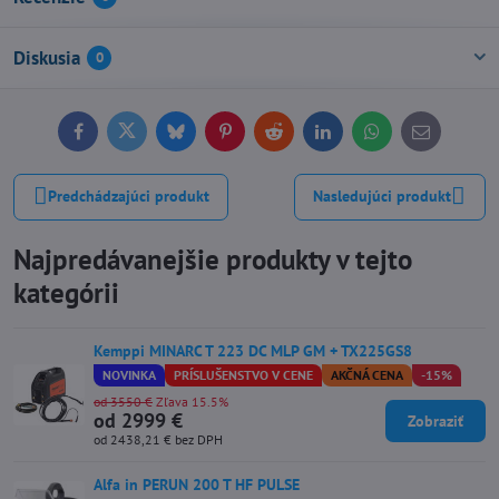
Diskusia
0
Facebook
Twitter
Bluesky
Pinterest
Reddit
LinkedIn
WhatsApp
E-
mail
Predchádzajúci produkt
Nasledujúci produkt
Najpredávanejšie produkty v tejto
kategórii
Kemppi MINARC T 223 DC MLP GM + TX225GS8
NOVINKA
PRÍSLUŠENSTVO V CENE
AKČNÁ CENA
-15%
od 3550 €
Zľava 15.5%
od 2999 €
Zobraziť
od 2438,21 €
bez DPH
Alfa in PERUN 200 T HF PULSE