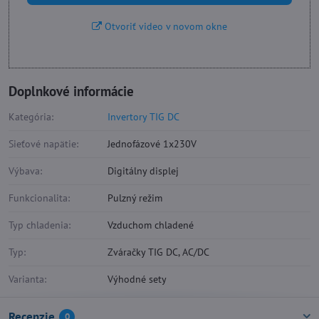
Otvoriť video v novom okne
Doplnkové informácie
Kategória:
Invertory TIG DC
Sieťové napätie:
Jednofázové 1x230V
Výbava:
Digitálny displej
Funkcionalita:
Pulzný režim
Typ chladenia:
Vzduchom chladené
Typ:
Zváračky TIG DC, AC/DC
Varianta:
Výhodné sety
Recenzie
0