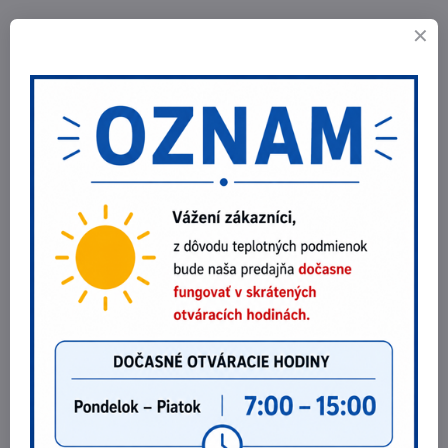
Príslušenstvo v cene:
Horák TIG Parker SGT 17 4m 35-50
Sada vybavenia pre horák TIG 17/18/26 d=2,4mm
Uzemňovací kábel 25mm2, dĺžka 3m rýchlospojka 35-50
Plynová hadička 3m G1/4"-G1/4"
Zváračské rukavice TIG
Prepravná brašňa Alfa In stredná veľkosť
Videá Youtube sú blokované Voľbami súkromia
Prajete si načítať Youtube video?