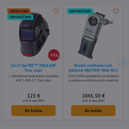
AKČNÁ CENA
ODPORÚČAME
ODPORÚČAME
15%
CA-27 AerTEC™ YOGA ADF
Brúska wolframových
True color
elektród NEUTRIX WAG 40.1
⭐ Samostmievacia kukla s kazetou
230V/50Hz zariadenie na brúsenie
ADF 5-8/9-13 True color
a prípravu wolframových elektród
123 €
1045,50 €
100 €
bez DPH
850 €
bez DPH
Do košíka
Do košíka