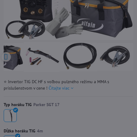
⭐ Invertor TIG DC HF s voľbou pulzného režimu a MMA s
príslušenstvom v cene !
Čítajte viac
Typ horáku TIG
Dĺžka horáku TIG