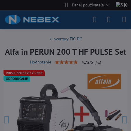
Panel používateľa
Invertory TIG DC
Alfa in PERUN 200 T HF PULSE Set
Hodnotenie
4.75
/
5
(
4
x)
PRÍSLUŠENSTVO V CENE
ODPORÚČAME