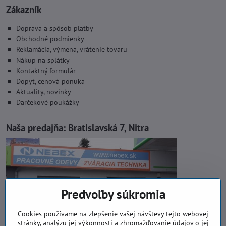
Zákazník
Doprava a spôsob platby
Obchodné podmienky
Reklamácia, výmena, vrátenie tovaru
Nákup na splátky
Kontaktný formulár
Dopyt, cenová ponuka
Aktuality, novinky
Darčekové poukážky
Naša predajňa:
Bratislavská 7, Nitra
Predvoľby súkromia
Cookies používame na zlepšenie vašej návštevy tejto webovej
stránky, analýzu jej výkonnosti a zhromažďovanie údajov o jej