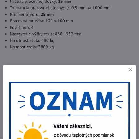
Hrúbka pracovnej dosky:
15 mm
Tolerancia pracovnej plochy: +/- 0,5 mm na 1000 mm
Priemer otvoru:
28 mm
Pracovná mriežka: 100 x 100 mm
Počet nôh: 4
Nastavenie výšky stola: 830 - 930 mm
Hmotnosť stola: 680 kg
Nosnosť stola: 3800 kg
Príslušenstvo v cene:
Nádoba pre kvapalinu proti rozstreku 0,5L sprej
Špeciálna kvapalina proti rozstreku Best Weld objem 1L
Kefa na otvory
Doplnkové informácie
Kategória:
STANDARD zváracie stoly
Typ:
Stoly