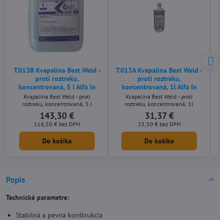
T.013B Kvapalina Best Weld -
T.013A Kvapalina Best Weld -
proti roztreku,
proti roztreku,
koncentrovaná, 5 l Alfa In
koncentrovaná, 1l Alfa In
Kvapalina Best Weld - proti
Kvapalina Best Weld - proti
roztreku, koncentrovaná, 5 l
roztreku, koncentrovaná, 1l
143,30 €
31,37 €
116,50 €
bez DPH
25,50 €
bez DPH
Do košíka
Do košíka
Popis
Technické parametre:
Stabilná a pevná konštrukcia