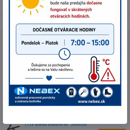
Recenzie
0
Diskusia
0
Facebook
Twitter
Bluesky
Pinterest
Reddit
LinkedIn
WhatsApp
E-
mail
Predchádzajúci produkt
Nasledujúci produkt
Najpredávanejšie produkty v tejto
kategórii
7738 Svorka šrobová 90° 300x150
46,74 €
Do košíka
38 €
bez DPH
7739 Svorka šrobová 45° 300x300