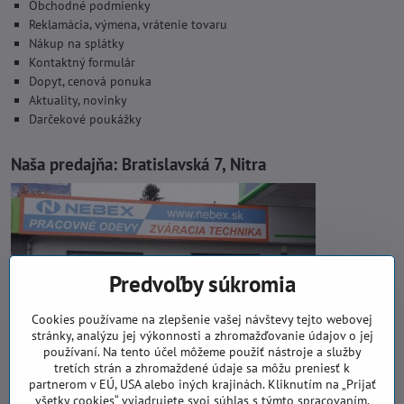
Obchodné podmienky
Reklamácia, výmena, vrátenie tovaru
Nákup na splátky
Kontaktný formulár
Dopyt, cenová ponuka
Aktuality, novinky
Darčekové poukážky
Naša predajňa:
Bratislavská 7, Nitra
Predvoľby súkromia
Cookies používame na zlepšenie vašej návštevy tejto webovej
stránky, analýzu jej výkonnosti a zhromažďovanie údajov o jej
používaní. Na tento účel môžeme použiť nástroje a služby
tretích strán a zhromaždené údaje sa môžu preniesť k
partnerom v EÚ, USA alebo iných krajinách. Kliknutím na „Prijať
všetky cookies“ vyjadrujete svoj súhlas s týmto spracovaním.