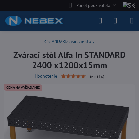
Panel používateľa
STANDARD zváracie stoly
Zvárací stôl Alfa In STANDARD
2400 x1200x15mm
Hodnotenie
5
/
5
(
1
x)
CENA NA VYŽIADANIE