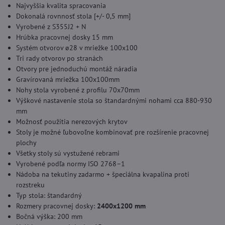
Najvyššia kvalita spracovania
Dokonalá rovnnosť stola [+/- 0,5 mm]
Vyrobené z S355J2 + N
Hrúbka pracovnej dosky 15 mm
Systém otvorov ø28 v mriežke 100x100
Tri rady otvorov po stranách
Otvory pre jednoduchú montáž náradia
Gravírovaná mriežka 100x100mm
Nohy stola vyrobené z profilu 70x70mm
Výškové nastavenie stola so štandardnými nohami cca 880-930
mm
Možnosť použitia nerezových krytov
Stoly je možné ľubovoľne kombinovať pre rozšírenie pracovnej
plochy
Všetky stoly sú vystužené rebrami
Vyrobené podľa normy ISO 2768–1
Nádoba na tekutiny zadarmo + špeciálna kvapalina proti
rozstreku
Typ stola: štandardný
Rozmery pracovnej dosky:
2400x1200 mm
Bočná výška: 200 mm