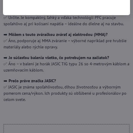
ambicióznych hobby používateľov.
➡️
Je invertor vhodný na mobilné použitie alebo prácu v teréne?
✅ Určite. Je kompaktný, ľahký a vďaka technológii PFC pracuje
spoľahlivo aj pri kolísaní napätia – ideálne do dielne aj na stavbu.
➡️
Môžem s touto zváračkou zvárať aj elektrodou (MMA)?
✅ Áno, podporuje aj MMA zváranie – výborné napríklad pre hrubšie
materiály alebo rýchle opravy.
➡️
Je súčasťou balenia všetko, čo potrebujem na začiatok?
✅ Áno – v balení je horák JASIC TIG typu 26 so 4-metrovým káblom a
uzemňovacím káblom.
➡️
Prečo práve značka JASIC?
✅ JASIC je známa spoľahlivosťou, dlhou životnosťou a výborným
pomerom cena/výkon. Ich produkty sú obľúbené u profesionálov po
celom svete.