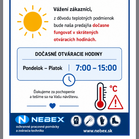
Napätie na prázdno: 65 V
Príslušenstvo v cene:
Horák TIG SGT 17/8m UD (Up-down)
Uzemňovací kábel 3m, rýchlospojka 35-50
Rychlospojka plynová hadicová + hadicová spona 2ks
❓
Prečo si kúpiť zváračku JASIC TIG 200 Pulse AC/DC? – Otázky a
odpovede
➡️
Čo robí túto zváračku výnimočnou oproti iným zváračkám?
✅ Vďaka funkcii AC/DC zvládne tento stroj nielen oceľ a nerez, ale aj
hliník – čo nie každý invertor vie. Navyše ponúka pokročilé pulzné
zváranie a HF štart pre maximálne čisté a presné zvary.
➡️
Je zváračka JASIC TIG 200 vhodný aj pre začiatočníkov?
✅ Áno! Aj keď ide o profesionálne zariadenie, intuitívne ovládanie a
prednastavené funkcie z neho robia skvelú voľbu aj pre