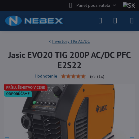
Panel používateľa
Invertory TIG AC/DC
Jasic EVO20 TIG 200P AC/DC PFC
E2S22
Hodnotenie
5
/
5
(
1
x)
PRÍSLUŠENSTVO V CENE
ODPORÚČAME