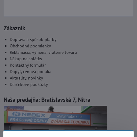
Zákazník
Doprava a spôsob platby
Obchodné podmienky
Reklamácia, výmena, vrátenie tovaru
Nákup na splátky
Kontaktný formulár
Dopyt, cenová ponuka
Aktuality, novinky
Darčekové poukážky
Naša predajňa:
Bratislavská 7, Nitra