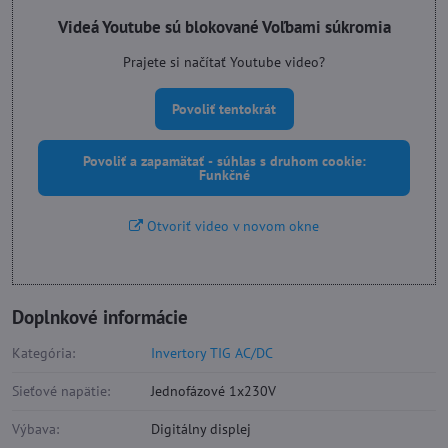
Videá Youtube sú blokované Voľbami súkromia
Prajete si načítať Youtube video?
Povoliť tentokrát
Povoliť a zapamätať - súhlas s druhom cookie:
Funkčné
Otvoriť video v novom okne
Doplnkové informácie
Kategória:
Invertory TIG AC/DC
Sieťové napätie:
Jednofázové 1x230V
Výbava:
Digitálny displej