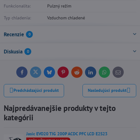
Funkcionalita:
Pulzný režim
Typ chladenia:
Vzduchom chladené
Recenzie
0
Diskusia
0
Facebook
Twitter
Bluesky
Pinterest
Reddit
LinkedIn
WhatsApp
E-
mail
Predchádzajúci produkt
Nasledujúci produkt
Najpredávanejšie produkty v tejto
kategórii
Jasic EVO20 TIG 200P ACDC PFC LCD E2S23