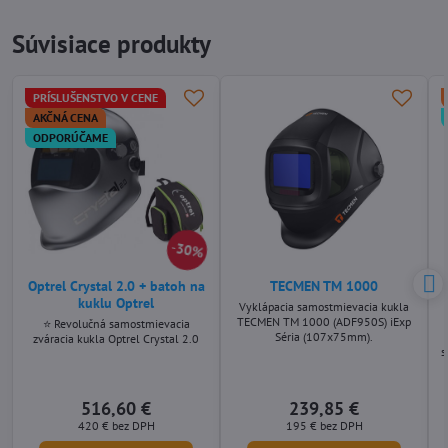
Súvisiace produkty
PRÍSLUŠENSTVO V CENE
AKČNÁ CENA
ODPORÚČAME
30%
Optrel Crystal 2.0 + batoh na
TECMEN TM 1000
kuklu Optrel
Vyklápacia samostmievacia kukla
TECMEN TM 1000 (ADF950S) iExp
⭐ Revolučná samostmievacia
Séria (107x75mm).
zváracia kukla Optrel Crystal 2.0
s
516,60 €
239,85 €
420 €
bez DPH
195 €
bez DPH