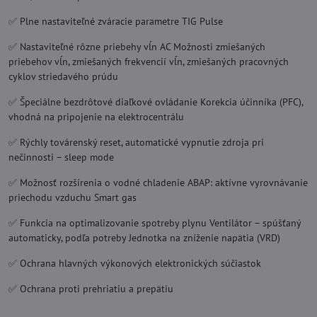
✅ Plne nastaviteľné zváracie parametre TIG Pulse
✅ Nastaviteľné rôzne priebehy vĺn AC Možnosti zmiešaných
priebehov vĺn, zmiešaných frekvencií vĺn, zmiešaných pracovných
cyklov striedavého prúdu
✅ Špeciálne bezdrôtové diaľkové ovládanie Korekcia účinníka (PFC),
vhodná na pripojenie na elektrocentrálu
✅ Rýchly továrenský reset, automatické vypnutie zdroja pri
nečinnosti – sleep mode
✅ Možnosť rozšírenia o vodné chladenie ABAP: aktívne vyrovnávanie
priechodu vzduchu Smart gas
✅ Funkcia na optimalizovanie spotreby plynu Ventilátor – spúšťaný
automaticky, podľa potreby Jednotka na zníženie napätia (VRD)
✅ Ochrana hlavných výkonových elektronických súčiastok
✅ Ochrana proti prehriatiu a prepätiu