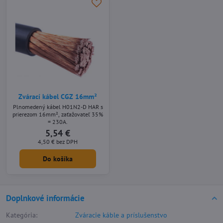
Zvárací kábel CGZ 16mm²
Plnomedený kábel H01N2-D HAR s
prierezom 16mm², zaťažovateľ 35%
= 230A.
5,54 €
4,50 €
bez DPH
Do košíka
Doplnkové informácie
Kategória:
Zváracie káble a príslušenstvo