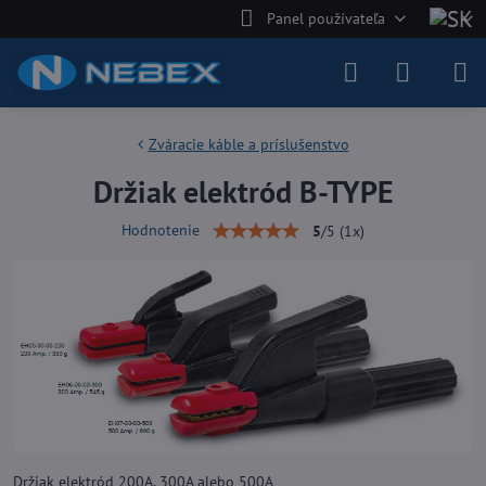
Panel používateľa
Zváracie káble a príslušenstvo
Držiak elektród B-TYPE
Hodnotenie
5
/
5
(
1
x)
Držiak elektród 200A, 300A alebo 500A