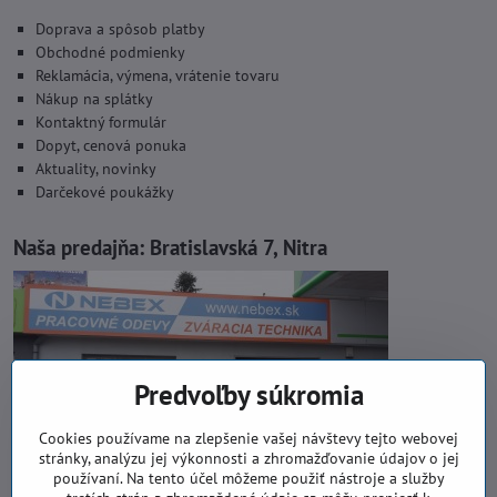
Doprava a spôsob platby
Obchodné podmienky
Reklamácia, výmena, vrátenie tovaru
Nákup na splátky
Kontaktný formulár
Dopyt, cenová ponuka
Aktuality, novinky
Darčekové poukážky
Naša predajňa:
Bratislavská 7, Nitra
Predvoľby súkromia
Cookies používame na zlepšenie vašej návštevy tejto webovej
stránky, analýzu jej výkonnosti a zhromažďovanie údajov o jej
používaní. Na tento účel môžeme použiť nástroje a služby