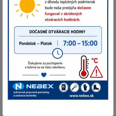
Držiak elektród H-TYPE
od 8 €
Zobraziť
od 6,50 €
bez DPH
Uzemňovacia svorka mosadz 300A
7,38 €
Do košíka
6 €
bez DPH
Potrebujete poradiť?
Telefónne čísla
0903 40 80 66 / 0907 62 44 82
E-mail
info@nebex.sk
Otváracie hodiny
Pondelok - Piatok 8:00 - 16:00 hod.
(obed 11:30 - 12:30 hod.)