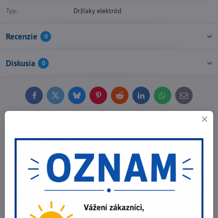
Typ:
Držiaky elektród
Recenzie
0
Diskusia
0
Facebook
Twitter
Bluesky
Pinterest
Reddit
LinkedIn
WhatsApp
E-
mail
Predchádzajúci produkt
Nasledujúci produkt
Najpredávanejšie produkty v tejto
kategórii
Zvárací kábel CGZ 16mm²
5,54 €
Do košíka
4,50 €
bez DPH