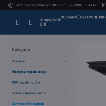
Telefonické objednávky: 0903 40 80 66 / 0907 62 44 82
OCHRANNÉ PRACOVNÉ PRO
Nákupný košík
0 €
Kategórie
Zváračky
Plazmové rezacie stroje
CNC rezacie portály
Zváracie horáky a káble
Ochrana tváre zvárača