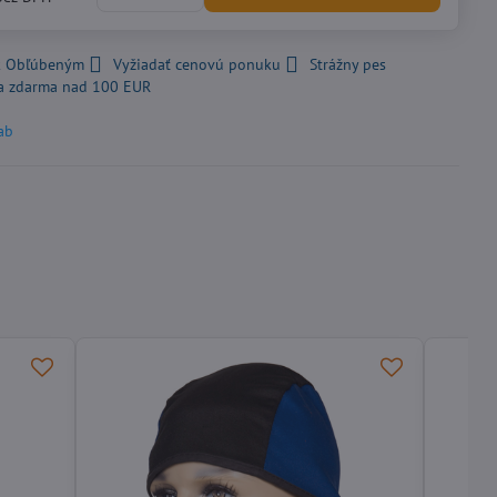
 k Obľúbeným
Vyžiadať cenovú ponuku
Strážny pes
a zdarma nad 100 EUR
ab