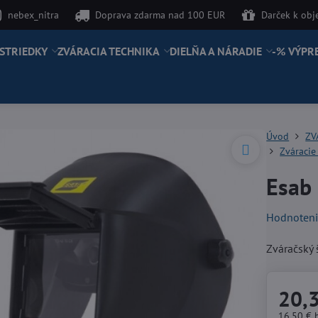
nebex_nitra
Doprava zdarma nad 100 EUR
Darček k ob
STRIEDKY
ZVÁRACIA TECHNIKA
DIELŇA A NÁRADIE
-% VÝPR
Úvod
ZV
Zváracie
Esab 
Hodnoten
Zváračský 
20,
16,50 €