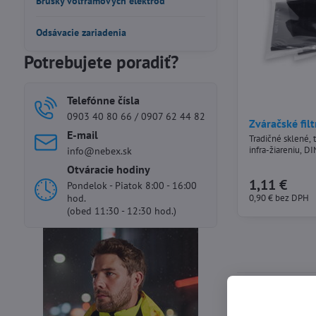
Brúsky volfrámových elektród
Odsávacie zariadenia
Potrebujete poradiť?
Telefónne čísla
0903 40 80 66 / 0907 62 44 82
Zváračské fi
E-mail
Tradičné sklené, t
infra-žiareniu, 
info@nebex.sk
Otváracie hodiny
1,11 €
Pondelok - Piatok 8:00 - 16:00
0,90 €
bez DPH
hod.
(obed 11:30 - 12:30 hod.)
Technický popis