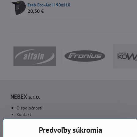
Esab Eco-Arc II 90x110
20,30 €
NEBEX s.r.o.
O spoločnosti
Kontakt
Fakturačné údaje
Fotogaléria
Predvoľby súkromia