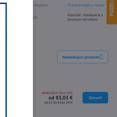
polypropylénu,
Kategória:
Zváracie kukly a masky
ých zváracích
Klasické , Vyklápacie s
štandardne so
Typ:
brúsnym zorníkom
inkedIn
WhatsApp
E-
mail
Nasledujúci produkt
od 92,25 €
Zľava 10%
od 83,03 €
Zobraziť
od 67,50 €
bez DPH