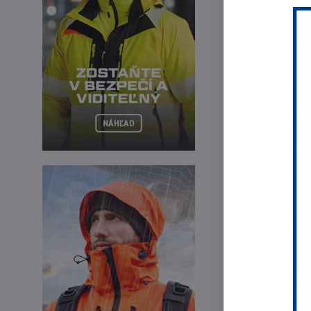
Kukla EcoArc je
je veľmi ľahká 
polohách. Sklop
sklom tmavosti 
Predchádza
Najpredáv
Ko