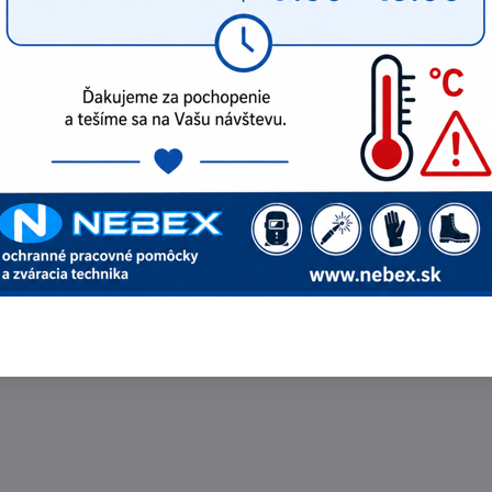
vermatic EVERMATIC BASE
ODPORÚČAME
ab Eco-Arc II 90x110