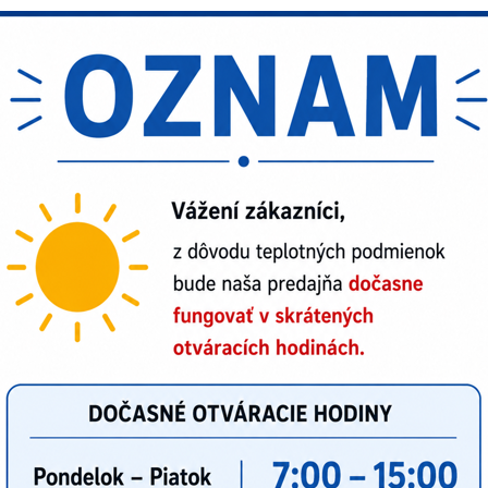
 pasívna kukla s najnovším dizajnom. Skelet kukly je vyrobený z 
a výborne chráni hlavu. Kukla je vhodná na použitie vo všetk
ný štít dodávame v rozmere sklíčka 90x110mm. Kukla sa dodáva 
DIN 11 a veľkým vnútorným priezorom.
Facebook
Twitter
Bluesky
Pinterest
Reddit
L
júci produkt
anejšie produkty v tejto kategórii
žená kukla Evermatic NAHKIS
AKČNÁ CENA
ODPORÚČAME
-10%