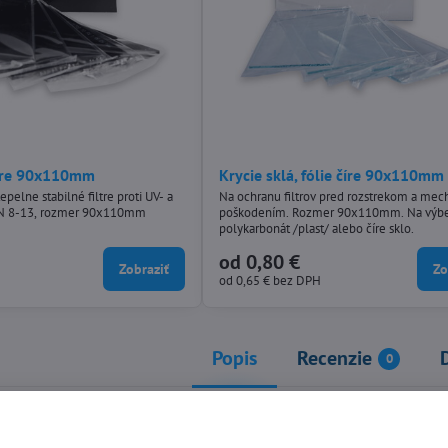
ltre 90x110mm
Krycie sklá, fólie číre 90x110mm
epelne stabilné filtre proti UV- a
Na ochranu filtrov pred rozstrekom a me
DIN 8-13, rozmer 90x110mm
poškodením. Rozmer 90x110mm. Na výb
polykarbonát /plast/ alebo číre sklo.
od 0,80 €
Zobraziť
Zo
od 0,65 €
bez DPH
Popis
Recenzie
0
: