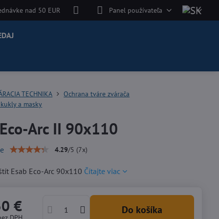
jednávke nad 50 EUR
Panel používateľa
EDAJ
ÁRACIA TECHNIKA
Ochrana tváre zvárača
 kukly a masky
Eco-Arc II 90x110
ie
4.29
/
5
(
7
x)
štít Esab Eco-Arc 90x110
Čítajte viac
30 €
Do košíka
bez DPH