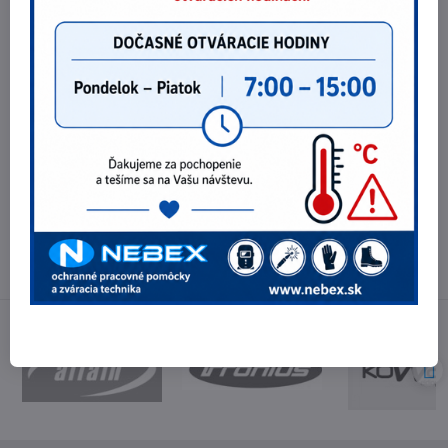
120 €
bez DPH
Potrebujete poradiť?
Telefónne čísla
0903 40 80 66 / 0907 62 44 82
E-mail
info@nebex.sk
Otváracie hodiny
Pondelok - Piatok 8:00 - 16:00 hod.
(obed 11:30 - 12:30 hod.)