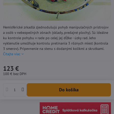
Hemisférické zrkadlá zjednodušujú pohyb manipulačných prístrojov
a osôb v nebezpečných zónach (sklady, predajné plochy). Sú ideálne
ku kontrole pohybu v rade po celej jej dĺžke - úzky rad. Jeho
vyklenutie umožňuje kontrolu pretínania 3 rôznych miest (kontrola
3 smerov). Pripevnenie na stenu s dodanými kolíkmi a skrutkami.
Čítajte viac
123 €
100 €
bez DPH
Do košíka