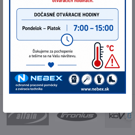
362,85 €
Do košíka
295 €
bez DPH
Potrebujete poradiť?
Telefónne čísla
0903 40 80 66 / 0907 62 44 82
E-mail
info@nebex.sk
Otváracie hodiny
Pondelok - Piatok 8:00 - 16:00 hod.
(obed 11:30 - 12:30 hod.)