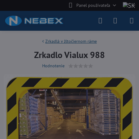
Panel používateľa
Zrkadlá v žltočiernom ráme
Zrkadlo Vialux 988
Hodnotenie