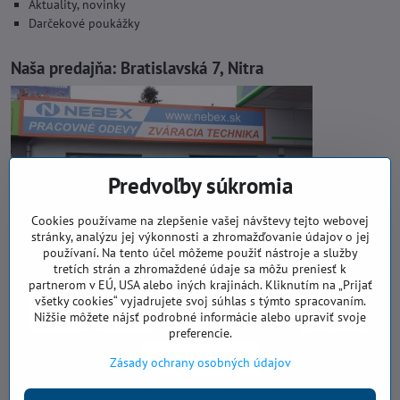
Aktuality, novinky
Darčekové poukážky
Naša predajňa:
Bratislavská 7, Nitra
Predvoľby súkromia
Cookies používame na zlepšenie vašej návštevy tejto webovej
stránky, analýzu jej výkonnosti a zhromažďovanie údajov o jej
používaní. Na tento účel môžeme použiť nástroje a služby
tretích strán a zhromaždené údaje sa môžu preniesť k
partnerom v EÚ, USA alebo iných krajinách. Kliknutím na „Prijať
všetky cookies“ vyjadrujete svoj súhlas s týmto spracovaním.
Nižšie môžete nájsť podrobné informácie alebo upraviť svoje
preferencie.
Zásady ochrany osobných údajov