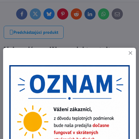
Facebook
Twitter
Bluesky
Pinterest
Reddit
LinkedIn
WhatsApp
E-
mail
Predchádzajúci produkt
Najpredávanejšie produkty v tejto
kategórii
Zrkadlo Vialux 584
264,45 €
Do košíka
215 €
bez DPH
Zrkadlo Vialux 586
270,60 €
Do košíka
220 €
bez DPH
Zrkadlo Vialux 588