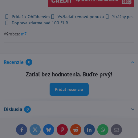
Pridať k Obľúbeným
Vyžiadať cenovú ponuku
Strážny pes
Doprava zdarma nad 100 EUR
Výrobca:
m7
Recenzie
0
Zatiaľ bez hodnotenia. Buďte prvý!
Pridať recenziu
Diskusia
0
Facebook
Twitter
Bluesky
Pinterest
Reddit
LinkedIn
WhatsApp
E-
mail