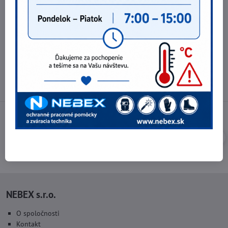
Telefónne čísla
0903 40 80 66 / 0907 62 44 82
E-mail
info@nebex.sk
Otváracie hodiny
Pondelok - Piatok 8:00 - 16:00 hod.
(obed 11:30 - 12:30 hod.)
NEBEX s.r.o.
O spoločnosti
Kontakt