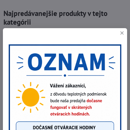
Najpredávanejšie produkty v tejto
kategórii
Upínacia pružina M7 SC-212P20
3,08 €
Do košíka
2,50 €
bez DPH
Špicatý sekáč Permon POS-2575
31,98 €
Do košíka
26 €
bez DPH
Mini brúska M7 QA-432
172,20 €
Do košíka
140 €
bez DPH
Potrebujete poradiť?