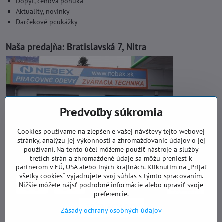
Dopyt, cenová ponuka
Aktuality, novinky
Darčekové poukážky
Naša predajňa:
Bratislavská 7, Nitra
Predvoľby súkromia
Cookies používame na zlepšenie vašej návštevy tejto webovej
stránky, analýzu jej výkonnosti a zhromažďovanie údajov o jej
používaní. Na tento účel môžeme použiť nástroje a služby
tretích strán a zhromaždené údaje sa môžu preniesť k
partnerom v EÚ, USA alebo iných krajinách. Kliknutím na „Prijať
všetky cookies“ vyjadrujete svoj súhlas s týmto spracovaním.
Nižšie môžete nájsť podrobné informácie alebo upraviť svoje
preferencie.
Zásady ochrany osobných údajov