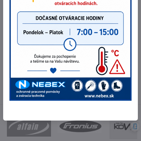
547,35 €
Do košíka
445 €
bez DPH
Potrebujete poradiť?
Telefónne čísla
0903 40 80 66 / 0907 62 44 82
E-mail
info@nebex.sk
Otváracie hodiny
Pondelok - Piatok 8:00 - 16:00 hod.
(obed 11:30 - 12:30 hod.)