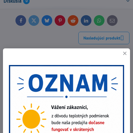
Diskusia
0
Facebook
Twitter
Bluesky
Pinterest
Reddit
LinkedIn
WhatsApp
E-
mail
Nasledujúci produkt
Najpredávanejšie produkty v tejto
kategórii
Dopravné zrkadlo Vialux 554
209,10 €
Do košíka
170 €
bez DPH
Dopravné zrkadlo Vialux 556
338,25 €
Do košíka
275 €
bez DPH
Dopravné zrkadlo Vialux 558