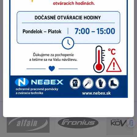
547,35 €
Do košíka
445 €
bez DPH
Potrebujete poradiť?
Telefónne čísla
0903 40 80 66 / 0907 62 44 82
E-mail
info@nebex.sk
Otváracie hodiny
Pondelok - Piatok 8:00 - 16:00 hod.
(obed 11:30 - 12:30 hod.)