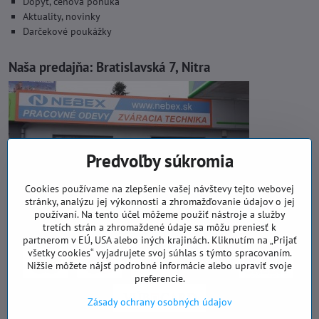
Dopyt, cenová ponuka
Aktuality, novinky
Darčekové poukážky
Naša predajňa:
Bratislavská 7, Nitra
Predvoľby súkromia
Cookies používame na zlepšenie vašej návštevy tejto webovej
stránky, analýzu jej výkonnosti a zhromažďovanie údajov o jej
používaní. Na tento účel môžeme použiť nástroje a služby
tretích strán a zhromaždené údaje sa môžu preniesť k
partnerom v EÚ, USA alebo iných krajinách. Kliknutím na „Prijať
všetky cookies“ vyjadrujete svoj súhlas s týmto spracovaním.
Nižšie môžete nájsť podrobné informácie alebo upraviť svoje
preferencie.
Zásady ochrany osobných údajov