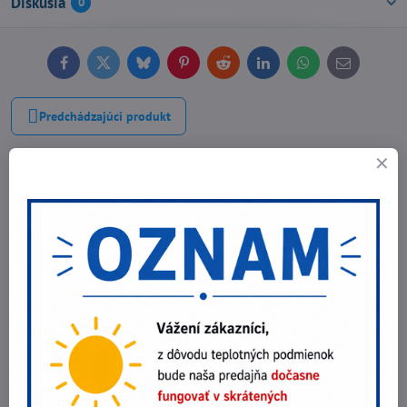
Diskusia
0
Facebook
Twitter
Bluesky
Pinterest
Reddit
LinkedIn
WhatsApp
E-
mail
Predchádzajúci produkt
Najpredávanejšie produkty v tejto
kategórii
Dopravné zrkadlo Vialux 554
209,10 €
Do košíka
170 €
bez DPH
Dopravné zrkadlo Vialux 556
338,25 €
Do košíka
275 €
bez DPH
Dopravné zrkadlo Vialux 558