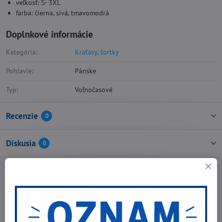
veľkosť: S- 3XL
farba: čierna, sivá, tmavomodrá
Doplnkové informácie
Kategória:
Kraťasy, šortky
Pohlavie:
Pánske
Typ:
Voľnočasové
Recenzie
0
Diskusia
0
Facebook
Twitter
Bluesky
Pinterest
Reddit
LinkedIn
WhatsApp
E-
mail
Nasledujúci produkt