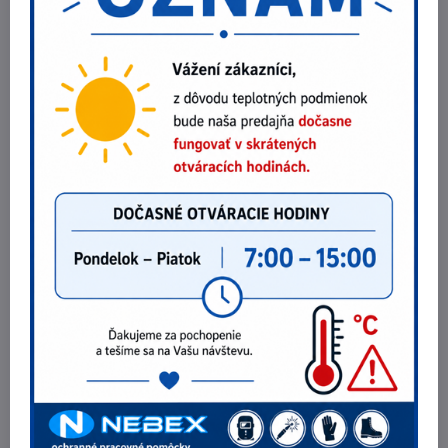
Najpredávanejšie produkty v tejto
kategórii
Krátke rifľové nohavice CXS MURET
29 €
Zobraziť
23,58 €
bez DPH
Kraťasy Cerva CRAMBE
33,21 €
Zobraziť
27 €
bez DPH
Sukňa Malfini TWO IN ONE 604
14,76 €
Zobraziť
12 €
bez DPH
Potrebujete poradiť?