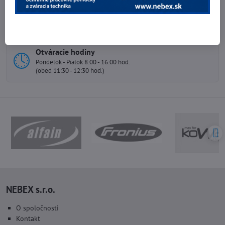
Telefónne čísla
0903 40 80 66 / 0907 62 44 82
E-mail
info@nebex.sk
Otváracie hodiny
Pondelok - Piatok 8:00 - 16:00 hod.
(obed 11:30 - 12:30 hod.)
NEBEX s.r.o.
O spoločnosti
Kontakt