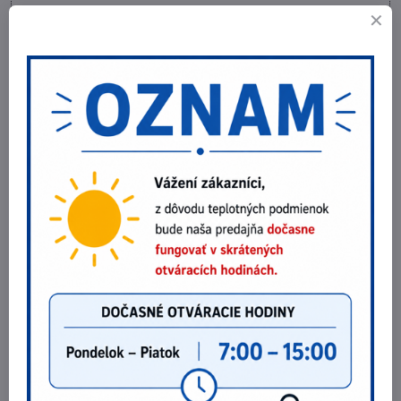
Videá Youtube sú blokované Voľbami súkromia
Prajete si načítať Youtube video?
Povoliť tentokrát
Povoliť a zapamätať - súhlas s druhom cookie:
Funkčné
Otvoriť video v novom okne
Doplnkové informácie
Kategória:
Monterkové nohavice
Typ nohavíc:
Nohavice do pásu