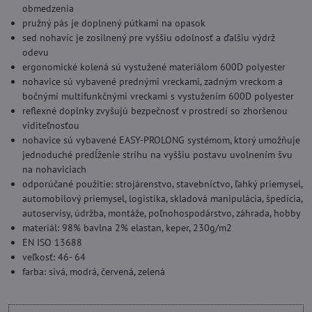
obmedzenia
pružný pás je doplnený pútkami na opasok
sed nohavíc je zosilnený pre vyššiu odolnosť a ďalšiu výdrž
odevu
ergonomické kolená sú vystužené materiálom 600D polyester
nohavice sú vybavené prednými vreckami, zadným vreckom a
bočnými multifunkčnými vreckami s vystužením 600D polyester
reflexné doplnky zvyšujú bezpečnosť v prostredí so zhoršenou
viditeľnosťou
nohavice sú vybavené EASY-PROLONG systémom, ktorý umožňuje
jednoduché predĺženie strihu na vyššiu postavu uvolnením švu
na nohaviciach
odporúčané použitie: strojárenstvo, stavebníctvo, ľahký priemysel,
automobilový priemysel, logistika, skladová manipulácia, špedícia,
autoservisy, údržba, montáže, poľnohospodárstvo, záhrada, hobby
materiál: 98% bavlna 2% elastan, keper, 230g/m2
EN ISO 13688
veľkosť: 46- 64
farba: sivá, modrá, červená, zelená