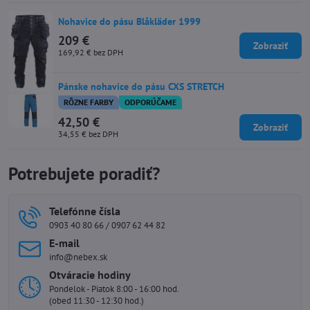
Nohavice do pásu Blåkläder 1999
209 €
Zobraziť
169,92 €
bez DPH
Pánske nohavice do pásu CXS STRETCH
RÔZNE FARBY
ODPORÚČAME
42,50 €
Zobraziť
34,55 €
bez DPH
Potrebujete poradiť?
Telefónne čísla
0903 40 80 66 / 0907 62 44 82
E-mail
info@nebex.sk
Otváracie hodiny
Pondelok - Piatok 8:00 - 16:00 hod.
(obed 11:30 - 12:30 hod.)