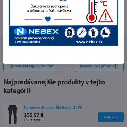
Pohlavie:
Pánske
Recenzie
0
Diskusia
0
Facebook
Twitter
Bluesky
Pinterest
Reddit
LinkedIn
WhatsApp
E-
mail
Predchádzajúci produkt
Nasledujúci produkt
Najpredávanejšie produkty v tejto
kategórii
Nohavice do pásu Blåkläder 1990
195,57 €
Zobraziť
159 €
bez DPH