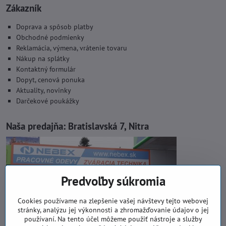
Zákazník
Doprava a spôsob platby
Obchodné podmienky
Reklamácia, výmena, vrátenie tovaru
Nákup na splátky
Kontaktný formulár
Dopyt, cenová ponuka
Aktuality, novinky
Darčekové poukážky
Naša predajňa:
Bratislavská 7, Nitra
Predvoľby súkromia
Cookies používame na zlepšenie vašej návštevy tejto webovej
stránky, analýzu jej výkonnosti a zhromažďovanie údajov o jej
používaní. Na tento účel môžeme použiť nástroje a služby