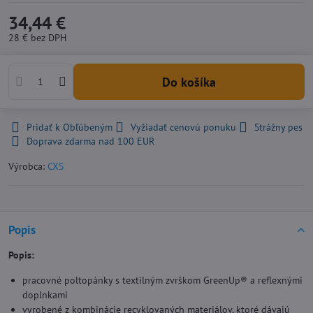
34,44 €
28 €
bez DPH
Do košíka
Pridať k Obľúbeným
Vyžiadať cenovú ponuku
Strážny pes
Doprava zdarma nad 100 EUR
Výrobca:
CXS
Popis
Popis:
pracovné poltopánky s textilným zvrškom GreenUp® a reflexnými
doplnkami
vyrobené z kombinácie recyklovaných materiálov, ktoré dávajú