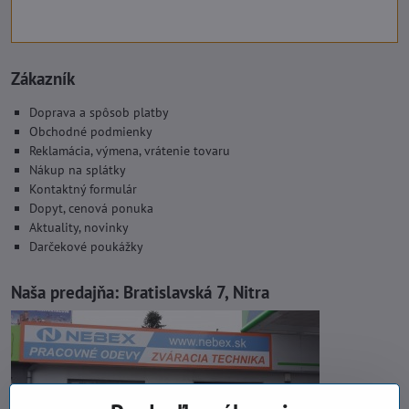
Zákazník
Doprava a spôsob platby
Obchodné podmienky
Reklamácia, výmena, vrátenie tovaru
Nákup na splátky
Kontaktný formulár
Dopyt, cenová ponuka
Aktuality, novinky
Darčekové poukážky
Naša predajňa:
Bratislavská 7, Nitra