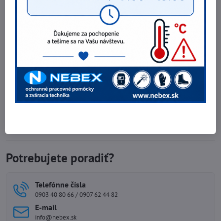
Obuv Wintoperk SPORT ALFA O1 Perf.f.20
47,05 €
Zobraziť
38,25 €
bez DPH
Obuv Wintoperk SPORT ALFA O1 FO Perf. f. NUT
47,05 €
Zobraziť
38,25 €
bez DPH
Obuv CXS TEXLINE VIS S1
37,90 €
Zobraziť
30,81 €
bez DPH
Potrebujete poradiť?
Telefónne čísla
0903 40 80 66 / 0907 62 44 82
E-mail
info@nebex.sk