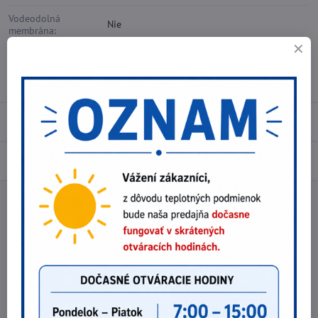
Vodeodolná
Nie
membrána:
Reflexné doplnky:
Áno
Typ zapínania:
Šnúrovanie
Recenzie
0
Diskusia
0
Facebook
Twitter
Bluesky
Pinterest
Reddit
LinkedIn
WhatsApp
E-
mail
Predchádzajúci produkt
Nasledujúci produkt
Najpredávanejšie produkty v tejto
kategórii