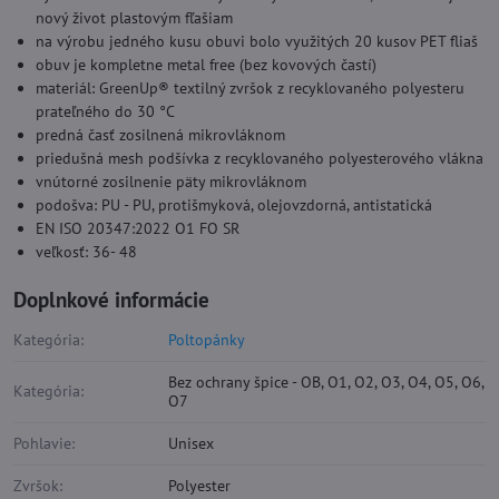
nový život plastovým fľašiam
na výrobu jedného kusu obuvi bolo využitých 20 kusov PET fliaš
obuv je kompletne metal free (bez kovových častí)
materiál: GreenUp® textilný zvršok z recyklovaného polyesteru
prateľného do 30 °C
predná časť zosilnená mikrovláknom
priedušná mesh podšívka z recyklovaného polyesterového vlákna
vnútorné zosilnenie päty mikrovláknom
podošva: PU - PU, protišmyková, olejovzdorná, antistatická
EN ISO 20347:2022 O1 FO SR
veľkosť: 36- 48
Doplnkové informácie
Kategória:
Poltopánky
Bez ochrany špice - OB, O1, O2, O3, O4, O5, O6,
Kategória:
O7
Pohlavie:
Unisex
Zvršok:
Polyester