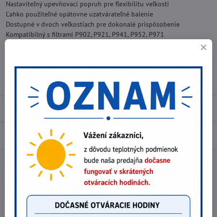
Nastaviteľný upevňovací popruh pre flexibilitu veľkosti
Ľahko použiteľné opätovne uzatvárateľné balenie
Dostupné v dvoch veľkostiach pre dokonalé prispôsobenie
Kompatibilný s filtrami P902, P921, P941, P952, P971
Ľahké a komfortné
Maloobchodné balenie pre lepšiu prezentáciu
Normy
EN 140: 1998
Recenzie
0
Diskusia
0
Facebook
Twitter
Bluesky
Pinterest
Reddit
LinkedIn
WhatsApp
E-
mail
Predchádzajúci produkt
Nasledujúci produkt