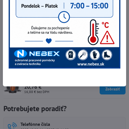
Najpredávanejšie produkty v tejto
kategórii
P410 Polomaska Auckland
10,15 €
Zobraziť
8,25 €
bez DPH
P418 Auck polomasková súprava
34,59 €
Zobraziť
28,13 €
bez DPH
P421 Polo-maska TPR
20,76 €
Zobraziť
16,88 €
bez DPH
Potrebujete poradiť?
Telefónne čísla