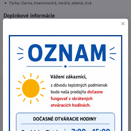
Farba: čierna, tmavomodrá, modrá, zelená, sivá
Doplnkové informácie
Kategória:
Čiapky, kukly, šiltovky
Typ:
Šiltovky
Recenzie
0
Diskusia
0
Facebook
Twitter
Bluesky
Pinterest
Reddit
LinkedIn
WhatsApp
E-
mail
Nasledujúci produkt
Najpredávanejšie produkty v tejto
kategórii