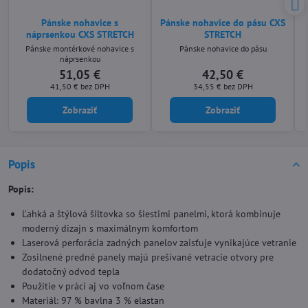
Pánske nohavice s
Pánske nohavice do pásu CXS
náprsenkou CXS STRETCH
STRETCH
Pánske montérkové nohavice s
Pánske nohavice do pásu
náprsenkou
51,05 €
42,50 €
41,50 €
bez DPH
34,55 €
bez DPH
Zobraziť
Zobraziť
Popis
Popis:
Ľahká a štýlová šiltovka so šiestimi panelmi, ktorá kombinuje
moderný dizajn s maximálnym komfortom
Laserová perforácia zadných panelov zaisťuje vynikajúce vetranie
Zosilnené predné panely majú prešívané vetracie otvory pre
dodatočný odvod tepla
Použitie v práci aj vo voľnom čase
Materiál: 97 % bavlna 3 % elastan