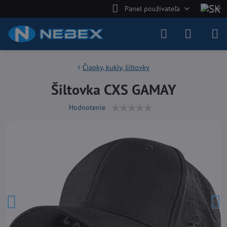
Panel používateľa
Čiapky, kukly, šiltovky
Šiltovka CXS GAMAY
Hodnotenie