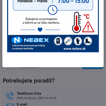
Kukla Cerva DANGAR
13,22 €
Zobraziť
10,75 €
bez DPH
Čiapka CXS KULICH
3,08 €
Do košíka
2,50 €
bez DPH
Šiltovka CXS JACK
3,10 €
Zobraziť
2,52 €
bez DPH
Potrebujete poradiť?
Telefónne čísla
0903 40 80 66 / 0907 62 44 82
E-mail