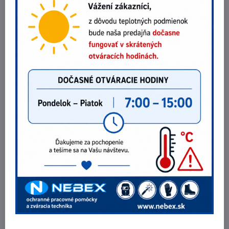
Obuv Wintoperk PROGRESS OMEGA O1
37,52 €
Zobraziť
30,50 €
bez DPH
Obuv Wintoperk SPORT CAT OB F.20 PF
51,05 €
Zobraziť
41,50 €
bez DPH
Obuv Wintoperk MEDIUM WOLF S1
44,59 €
Zobraziť
36,25 €
bez DPH
Potrebujete poradiť?
Telefónne čísla
0903 40 80 66 / 0907 62 44 82
E-mail
info@nebex.sk
Otváracie hodiny