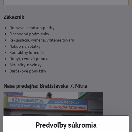
Zákazník
Doprava a spôsob platby
Obchodné podmienky
Reklamácia, výmena, vrátenie tovaru
Nákup na splátky
Kontaktný formulár
Dopyt, cenová ponuka
Aktuality, novinky
Darčekové poukážky
Naša predajňa:
Bratislavská 7, Nitra
Predvoľby súkromia