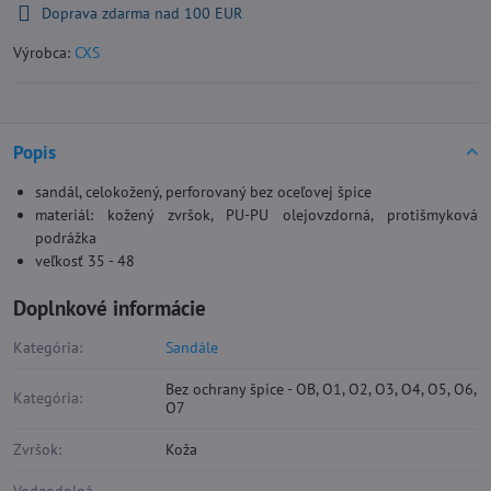
Doprava zdarma nad 100 EUR
Výrobca:
CXS
Popis
sandál, celokožený, perforovaný bez oceľovej špice
materiál: kožený zvršok, PU-PU olejovzdorná, protišmyková
podrážka
veľkosť 35 - 48
Doplnkové informácie
Kategória:
Sandále
Bez ochrany špice - OB, O1, O2, O3, O4, O5, O6,
Kategória:
O7
Zvršok:
Koža
Vodeodolná