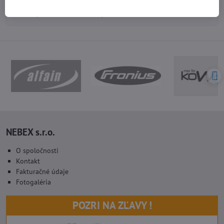
Pondelok - Piatok 8:00 - 16:00 hod.
(obed 11:30 - 12:30 hod.)
NEBEX s.r.o.
O spoločnosti
Kontakt
Fakturačné údaje
Fotogaléria
POZRI NA ZĽAVY !