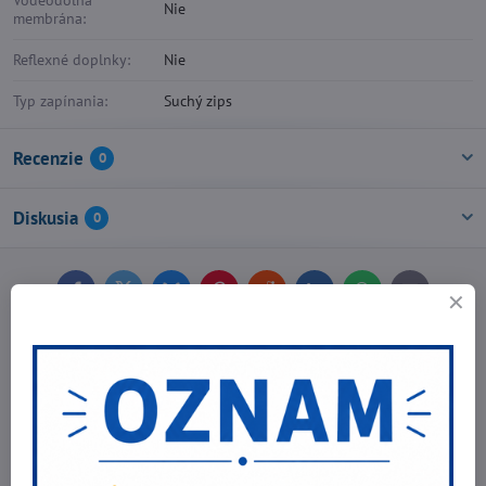
Nie
membrána:
Reflexné doplnky:
Nie
Typ zapínania:
Suchý zips
Recenzie
0
Diskusia
0
Facebook
Twitter
Bluesky
Pinterest
Reddit
LinkedIn
WhatsApp
E-
mail
Predchádzajúci produkt
Nasledujúci produkt
Najpredávanejšie produkty v tejto
kategórii