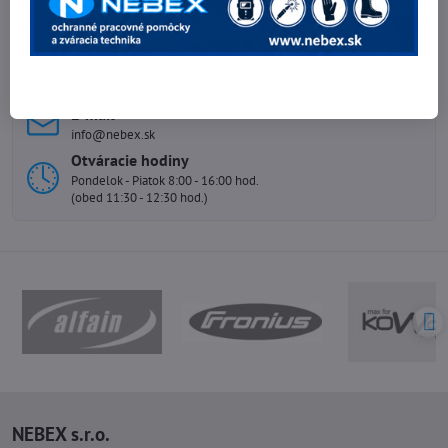
Potrebujete poradiť?
Telefónne čísla
0903 40 80 66 / 0907 62 44 82
E-mail
info@nebex.sk
Otváracie hodiny
Pondelok - Piatok 8:00 - 16:00 hod.
(obed 11:30 - 12:30 hod.)
NEBEX s.r.o.