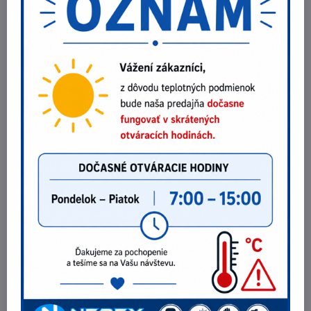
Predchádzajúci produkt
Nasledujúci produkt
Najpredávanejšie produkty v tejto
kategórii
Návleky na obuv Deltaplus DT301 DELTACHEM
6,15 €
Do košíka
5 €
bez DPH
Ochranná kombinéza Cerva MINTO
4,92 €
Zobraziť
4 €
bez DPH
Overal Cerva CHEMSAFE COOL
8,92 €
Zobraziť
7,25 €
bez DPH