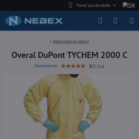
Panel používateľa
Jednorázové odevy
Overal DuPont TYCHEM 2000 C
Hodnotenie
5
/
5
(
1
x)