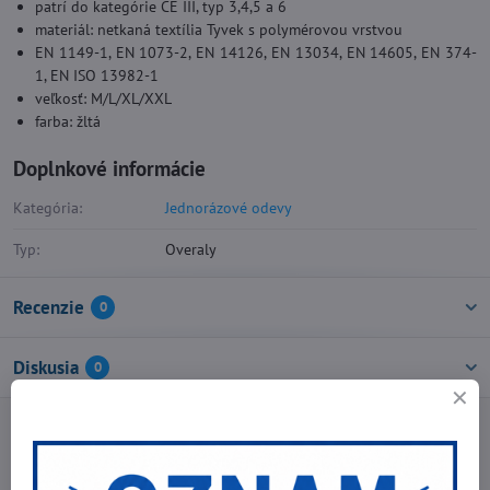
patrí do kategórie CE III, typ 3,4,5 a 6
materiál: netkaná textília Tyvek s polymérovou vrstvou
EN 1149-1, EN 1073-2, EN 14126, EN 13034, EN 14605, EN 374-
1, EN ISO 13982-1
veľkosť: M/L/XL/XXL
farba: žltá
Doplnkové informácie
Kategória:
Jednorázové odevy
Typ:
Overaly
Recenzie
0
Diskusia
0
Facebook
Twitter
Bluesky
Pinterest
Reddit
LinkedIn
WhatsApp
E-
mail