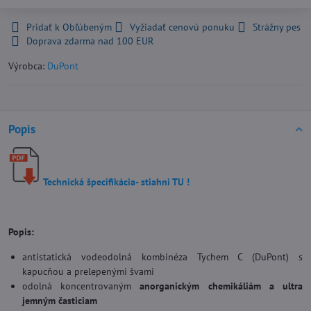
Pridať k Obľúbeným
Vyžiadať cenovú ponuku
Strážny pes
Doprava zdarma nad 100 EUR
Výrobca:
DuPont
Popis
Technická špecifikácia- stiahni TU !
Popis:
antistatická vodeodolná kombinéza Tychem C (DuPont) s
kapucňou a prelepenými švami
odolná koncentrovaným
anorganickým chemikáliám a ultra
jemným časticiam