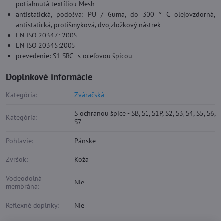
potiahnutá textíliou Mesh
antistatická, podošva: PU / Guma, do 300 ° C olejovzdorná,
antistatická, protišmyková, dvojzložkový nástrek
EN ISO 20347: 2005
EN ISO 20345:2005
prevedenie: S1 SRC - s oceľovou špicou
Doplnkové informácie
Kategória:
Zváračská
S ochranou špice - SB, S1, S1P, S2, S3, S4, S5, S6,
Kategória:
S7
Pohlavie:
Pánske
Zvršok:
Koža
Vodeodolná
Nie
membrána:
Reflexné doplnky:
Nie