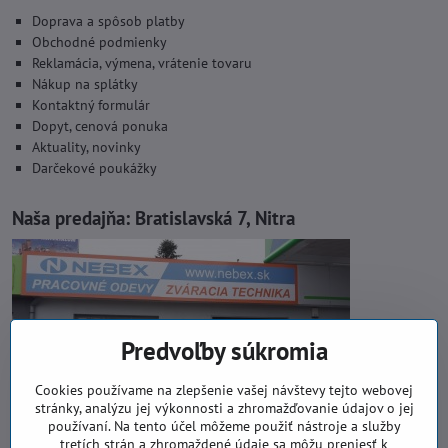
Doprava a spôsob platby
Obchodné podmienky
Reklamácia, výmena, vrátenie tovaru
Nákup na splátky
Kontaktný formulár
Dopyt, cenová ponuka
Aktuality, novinky
Darčekové poukážky
Naša predajňa:
Bratislavská 7, Nitra
Predvoľby súkromia
Cookies používame na zlepšenie vašej návštevy tejto webovej
stránky, analýzu jej výkonnosti a zhromažďovanie údajov o jej
používaní. Na tento účel môžeme použiť nástroje a služby
tretích strán a zhromaždené údaje sa môžu preniesť k