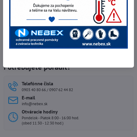
Obuv BNN WELDER S3L High
56 €
Zobraziť
45,53 €
bez DPH
Obuv Ardon WELDER O1 HRO
48,28 €
Zobraziť
39,25 €
bez DPH
Potrebujete poradiť?
Telefónne čísla
0903 40 80 66 / 0907 62 44 82
E-mail
info@nebex.sk
Otváracie hodiny
Pondelok - Piatok 8:00 - 16:00 hod.
(obed 11:30 - 12:30 hod.)