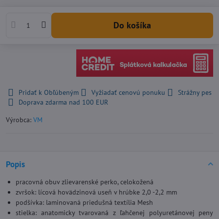
Do košíka
Pridať k Obľúbeným
Vyžiadať cenovú ponuku
Strážny pes
Doprava zdarma nad 100 EUR
Výrobca:
VM
Popis
pracovná obuv zlievarenské perko, celokožená
zvršok: lícová hovädzinová useň v hrúbke 2,0 -2,2 mm
podšívka: laminovaná priedušná textília Mesh
stielka: anatomicky tvarovaná z ľahčenej polyuretánovej peny