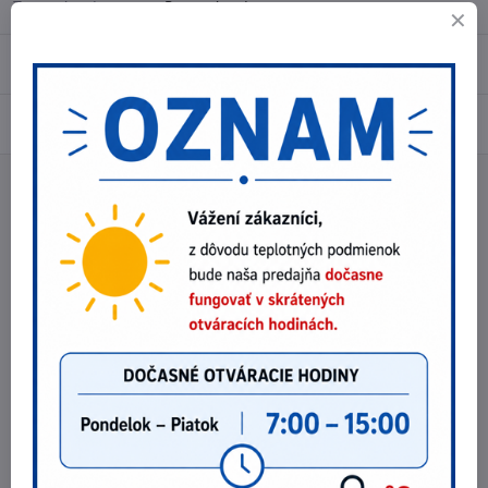
Typ zapínania:
Bez zapínania
Recenzie
0
Diskusia
0
Facebook
Twitter
Bluesky
Pinterest
Reddit
LinkedIn
WhatsApp
E-
mail
Predchádzajúci produkt
Nasledujúci produkt
Najpredávanejšie produkty v tejto
kategórii
Bezpečnostná obuv VM REYKJAVIK S3
86 €
Zobraziť
69,92 €
bez DPH