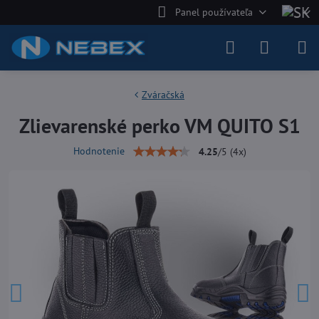
Panel používateľa
Zváračská
Zlievarenské perko VM QUITO S1
Hodnotenie
4.25
/
5
(
4
x)