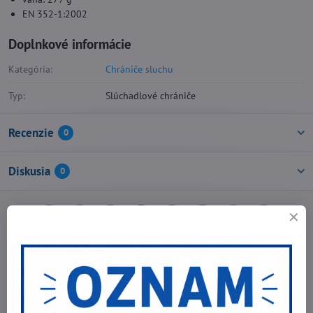
EN 352-1:2002
Doplnkové informácie
Kategória:
Chrániče sluchu
Typ:
Slúchadlové chrániče
Recenzie
0
Diskusia
0
Facebook
Twitter
Bluesky
Pinterest
Reddit
LinkedIn
WhatsApp
E-
mail
Predchádzajúci produkt
Nasledujúci produkt
Najpredávanejšie produkty v tejto