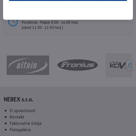
E-mail
info@nebex.sk
Otváracie hodiny
Pondelok - Piatok 8:00 - 16:00 hod.
(obed 11:30 - 12:30 hod.)
NEBEX s.r.o.
O spoločnosti
Kontakt
Fakturačné údaje
Fotogaléria