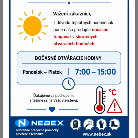
kategórii
Zátkové chrániče sluchu CXS CORTIX EP-06TC, lanko +
púzdro
2,46 €
Do košíka
2 €
bez DPH
Chránič sluchu 3M Peltor H510A-401-GU
24,60 €
Do košíka
20 €
bez DPH
Chránič sluchu 3M PELTOR X3A
44,28 €
Do košíka
36 €
bez DPH
Potrebujete poradiť?
Telefónne čísla
0903 40 80 66 / 0907 62 44 82