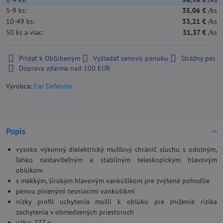
5-9
ks:
35,06 €
/ks
10-49
ks:
33,21 €
/ks
50
ks
a viac
:
31,37 €
/ks
Pridať k Obľúbeným
Vyžiadať cenovú ponuku
Strážny pes
Doprava zdarma nad 100 EUR
Výrobca:
Ear Defender
Popis
vysoko výkonný dielektrický mušľový chránič sluchu s odolným,
ľahko nastaviteľným a stabilným teleskopickým hlavovým
oblúkom
s mäkkým, širokým hlavovým vankúšikom pre zvýšené pohodlie
penou plnenými tesniacimi vankúšikmi
nízky profil uchytenia mušlí k oblúku pre zníženie rizika
zachytenia v obmedzených priestoroch
váha: 277 g