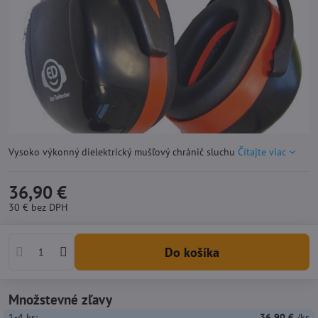
Vysoko výkonný dielektrický mušľový chránič sluchu
Čítajte viac
36,90 €
30 €
bez DPH
Do košíka
Množstevné zľavy
1-4
ks:
36,90 €
/ks