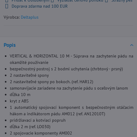
Pridať k Obľúbeným
Vyžiadať cenovú ponuku
Strážny pes
Doprava zdarma nad 100 EUR
Výrobca:
Deltaplus
Popis
VERTICAL & HORIZONTAL 10 M - Súprava na zachytenie pádu na
okamžité používanie
bezpečnostný postroj s 2 bodmi uchytenia (chrbtový - prsný)
2 nastaviteľné spony
2 nastaviteľné spony po bokoch. (ref. HAR12)
samonavíjacie zariadene na zachytenie pádu s oceľovým lanom
dĺžka 10 m
kryt z ABS
1 automatický spojovací komponent s bezpečnostným otáčacím
hákom a indikátorom pádu AM012 (ref. AN12010T)
pridržiavací a kotviaci popruh
dĺžka 2 m (ref. LO030)
2 spojovacie komponenty AM002