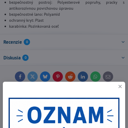
bezpečnostný postroj: Polyesterové popruhy, pracky s
antikorozívnou povrchovou úpravou
bezpečnostné lano: Polyamid
ochranný kryt: Plast
karabínka: Pozinkovaná oceľ
Recenzie
0
Diskusia
0
Facebook
Twitter
Bluesky
Pinterest
Reddit
LinkedIn
WhatsApp
E-
mail
Predchádzajúci produkt
Nasledujúci produkt
Najpredávanejšie produkty v tejto
kategórii