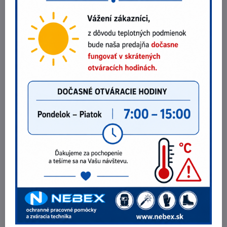
Bezpečnostný set Deltaplus ELARA 160V2
ODPORÚČAME
55,35 €
Zobraziť
45 €
bez DPH
Bezpečnostný opasok Deltaplus EX120
ODPORÚČAME
30,20 €
Do košíka
24,55 €
bez DPH
Bezpečnostný opasok Protekt PB-10
28,91 €
Zobraziť
23,50 €
bez DPH
Potrebujete poradiť?
Telefónne čísla
0903 40 80 66 / 0907 62 44 82
E-mail