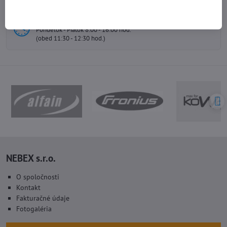
info@nebex.sk
Otváracie hodiny
Pondelok - Piatok 8:00 - 16:00 hod.
(obed 11:30 - 12:30 hod.)
NEBEX s.r.o.
O spoločnosti
Kontakt
Fakturačné údaje
Fotogaléria