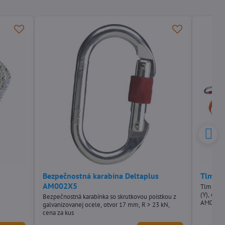
Bezpečnostná karabína Deltaplus
Tlmič 
AM002X5
Tlmič p
(Y), oká
Bezpečnostná karabínka so skrutkovou poistkou z
AM022, d
galvanizovanej ocele, otvor 17 mm, R > 23 kN,
cena za kus