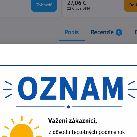
27,06 €
Zobraziť
Do 
22 €
bez DPH
Popis
Recenzie
0
 & SCAFFOLDING - Súprava na zachytenie pádu na okamžité po
postroj s 2 bodmi uchytenia (chrbtový - prsný)
né spony
né spony po bokoch
ržiavanie pracovnej polohy (ref. HAR14)
iavanie pracovnej polohy nastaviteľné pomocou spony, dĺžka 1,1 
o s Ø 12 mm (ref. EX021)
s prameňovým lanom s dvojitým vinutím (Y) s Ø 12 mm, dĺžka
komponenty AM002)
 postroj: polyesterové popruhy, pracky s antikorozívnou povrcho
 lano s tlmičom pádu: polyesterové popruhy, polyamidové lano
 lano: polyamid