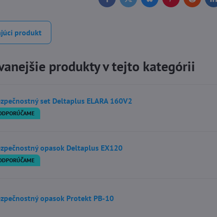
Facebook
Twitter
Bluesky
Pinterest
Reddit
L
júci produkt
anejšie produkty v tejto kategórii
zpečnostný set Deltaplus ELARA 160V2
ODPORÚČAME
zpečnostný opasok Deltaplus EX120
ODPORÚČAME
zpečnostný opasok Protekt PB-10