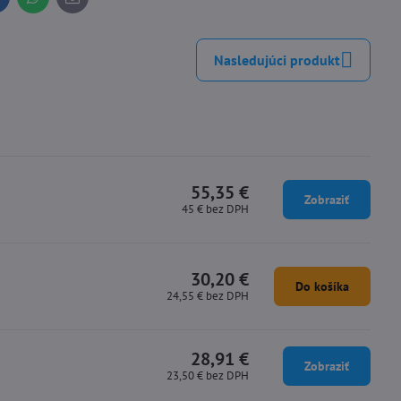
inkedIn
WhatsApp
E-
mail
Nasledujúci produkt
55,35 €
Zobraziť
45 €
bez DPH
30,20 €
Do košíka
24,55 €
bez DPH
28,91 €
Zobraziť
23,50 €
bez DPH