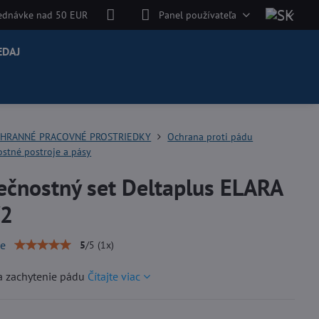
jednávke nad 50 EUR
Panel používateľa
EDAJ
HRANNÉ PRACOVNÉ PROSTRIEDKY
Ochrana proti pádu
stné postroje a pásy
ečnostný set Deltaplus ELARA
V2
ie
5
/
5
(
1
x)
a zachytenie pádu
Čítajte viac