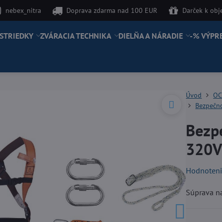
nebex_nitra
Doprava zdarma nad 100 EUR
Darček k ob
STRIEDKY
ZVÁRACIA TECHNIKA
DIELŇA A NÁRADIE
-% VÝPR
Úvod
OC
Bezpečno
Bezp
320
Hodnoten
Súprava n