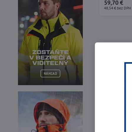
59,70 €
48,54 €
bez DPH
POSITIONNING
Bezpečnostný 
2 nastaviteľ
2 nastaviteľ
Opasok na ud
Lano na udrž
Spletené lan
Tlmič pádu 
spojovacie 
Bezpečnostný
Bezpečnostné
Bezpečnostné