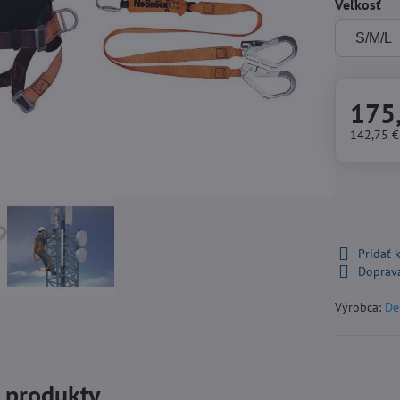
Veľkosť
175
142,75 
Pridať
Doprav
Výrobca:
De
e produkty