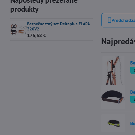
Naposledy prezerané
produkty
Predchádza
Bezpečnostný set Deltaplus ELARA
320V2
175,58 €
Najpredáv
Be
Be
Be