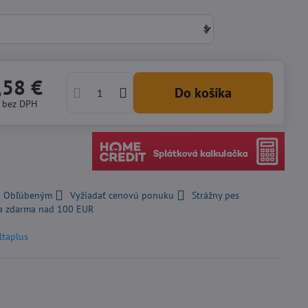
,58 €
Do košíka
€
bez DPH
 k Obľúbeným
Vyžiadať cenovú ponuku
Strážny pes
a zdarma nad 100 EUR
ltaplus