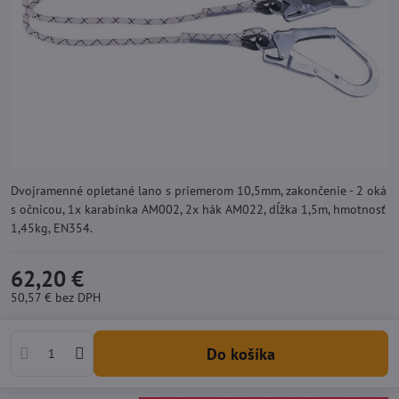
Dvojramenné opletané lano s priemerom 10,5mm, zakončenie - 2 oká
s očnicou, 1x karabínka AM002, 2x hák AM022, dĺžka 1,5m, hmotnosť
1,45kg, EN354.
62,20 €
50,57 €
bez DPH
Do košíka