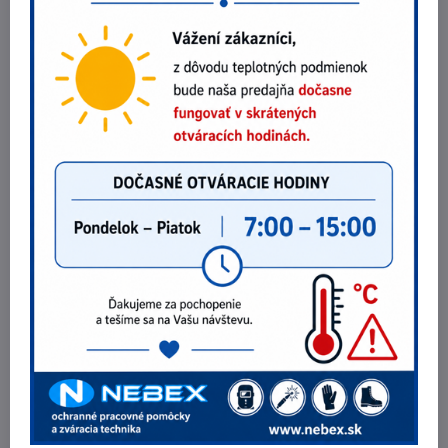
kategórii
Pomocné lano Protekt LP 100 s karabínou 2,5m
16,70 €
Do košíka
13,58 €
bez DPH
Polohovacie lano Protekt PROT 3 s karabínou 2m
52,58 €
Do košíka
42,75 €
bez DPH
Pracovné lano Protekt AC 100 s karabínou 10m
31,30 €
Do košíka
25,45 €
bez DPH
Potrebujete poradiť?
Telefónne čísla
0903 40 80 66 / 0907 62 44 82
E-mail