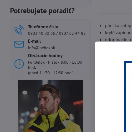
Potrebujete poradiť?
pánska zatep
Telefónne čísla
kryté zapínan
0903 40 80 66 / 0907 62 44 82
odopínacie r
E-mail
vrecko na mo
info@nebex.sk
pás na gumu
Otváracie hodiny
materiál: ke
Pondelok - Piatok 8:00 - 16:00
hod.
podšívka fle
(obed 11:30 - 12:30 hod.)
farby: modro-
Predchádza