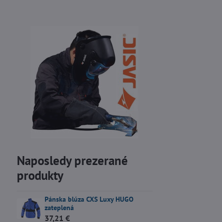
Naposledy prezerané
produkty
Pánska blúza CXS Luxy HUGO
zateplená
37,21 €