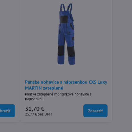
Pánske nohavice s náprsenkou CXS Luxy
MARTIN zateplené
Pánske zateplené monterkové nohavice s
náprsenkou
31,70 €
braziť
Zobraziť
25,77 €
bez DPH