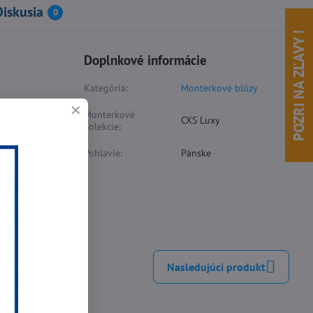
Diskusia
0
POZRI NA ZĽAVY !
Doplnkové informácie
Kategória:
Monterkové blúzy
Monterkové
CXS Luxy
kolekcie:
Pohlavie:
Pánske
inkedIn
WhatsApp
E-
mail
Nasledujúci produkt