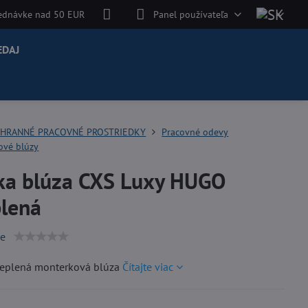
jednávke nad 50 EUR
Panel používateľa
EDAJ
HRANNÉ PRACOVNÉ PROSTRIEDKY
Pracovné odevy
ové blúzy
ka blúza CXS Luxy HUGO
plená
ie
teplená monterková blúza
Čítajte viac