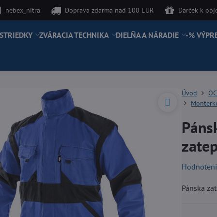
nebex_nitra
Doprava zdarma nad 100 EUR
Darček k ob
STRIEDKY
ZVÁRACIA TECHNIKA
DIELŇA A NÁRADIE
-% VÝPR
Úvod
OC
Monterk
Páns
zate
Hodnoten
Pánska za