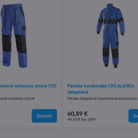
rkové nohavice zimné CXS
Pánska kombinéza CXS ALASKA
zateplená
kové nohavice zimné
Pánska zateplená monterková kombinéza
60,89 €
Zobraziť
Zo
49,50 €
bez DPH