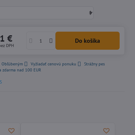
1 €
Do košíka
bez DPH
 k Obľúbeným
Vyžiadať cenovú ponuku
Strážny pes
a zdarma nad 100 EUR
S