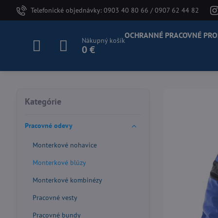
Telefonické objednávky: 0903 40 80 66 / 0907 62 44 82
OCHRANNÉ PRACOVNÉ PRO
Nákupný košík
0 €
Kategórie
Pracovné odevy
Monterkové nohavice
Monterkové blúzy
Monterkové kombinézy
Pracovné vesty
Pracovné bundy