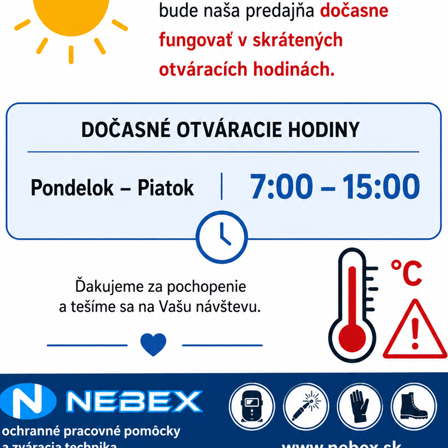
anejšie produkty v tejto kategórii
nska blúza CXS Sirius LUCIUS
nska blúza CXS STRETCH
nska monterková blúza CXS STRETCH skrátená verzia