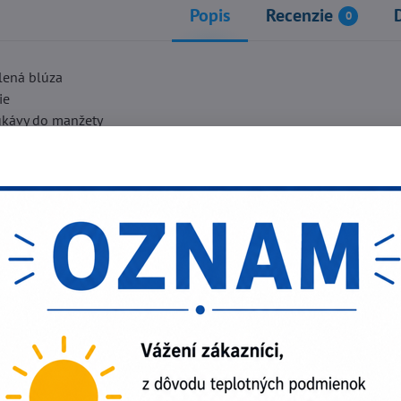
Popis
Recenzie
0
lená blúza
ie
ukávy do manžety
bil
per 100% bavlna 260g/m2
ece 100% polyester
čierna
Facebook
Twitter
Bluesky
Pinterest
Reddit
L
júci produkt