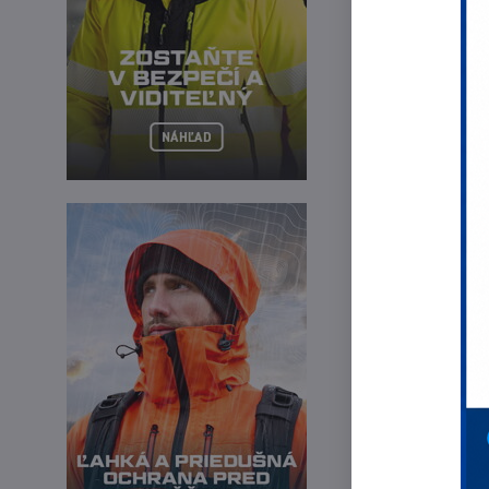
Najpredáv
Pá
Pá
Pá